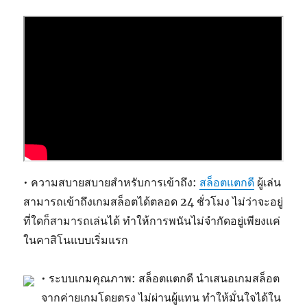
• ความสบายสบายสำหรับการเข้าถึง:
สล็อตแตกดี
ผู้เล่น
สามารถเข้าถึงเกมสล็อตได้ตลอด 24 ชั่วโมง ไม่ว่าจะอยู่
ที่ใดก็สามารถเล่นได้ ทำให้การพนันไม่จำกัดอยู่เพียงแค่
ในคาสิโนแบบเริ่มแรก
• ระบบเกมคุณภาพ: สล็อตแตกดี นำเสนอเกมสล็อต
จากค่ายเกมโดยตรง ไม่ผ่านผู้แทน ทำให้มั่นใจได้ใน