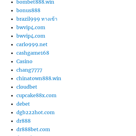
bombet888.win
bonus888
brazil999 ทางเข้า
bwvip4.com
bwvip4.com
carlo999.net
cashgame168
Casino
chang7777
chinatown888.win
cloudbet
cupcake88x.com
debet
dgb222hot.com
dr888
dr888bet.com