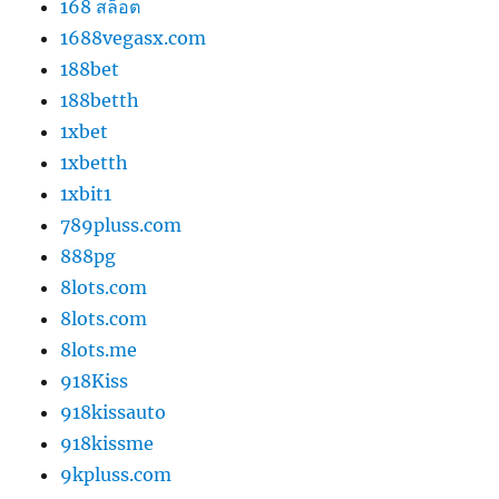
168 สล็อต
1688vegasx.com
188bet
188betth
1xbet
1xbetth
1xbit1
789pluss.com
888pg
8lots.com
8lots.com
8lots.me
918Kiss
918kissauto
918kissme
9kpluss.com