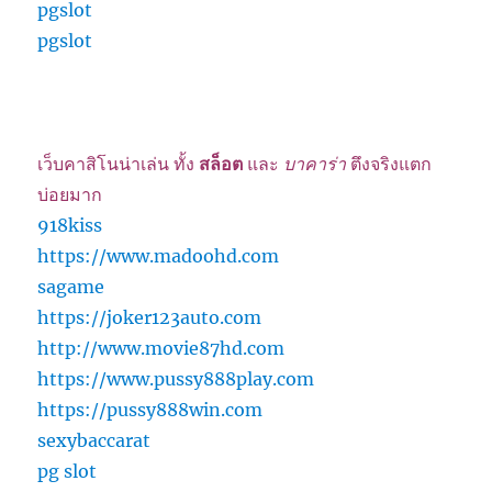
pgslot
pgslot
เว็บคาสิโนน่าเล่น ทั้ง
สล็อต
และ
บาคาร่า
ตึงจริงแตก
บ่อยมาก
918kiss
https://www.madoohd.com
sagame
https://joker123auto.com
http://www.movie87hd.com
https://www.pussy888play.com
https://pussy888win.com
sexybaccarat
pg slot