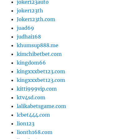
joker123auto
joker123th
Joker123th.com
juad69
judhai168
khumsup888.me
kimchibetbet.com
kingdom66
kingxxxbet123.com
kingxxxbet123.com
kitti999vip.com
ktv4sd.com
lalikabetsgame.com
lcbet444.com
lion123
lionth168.com