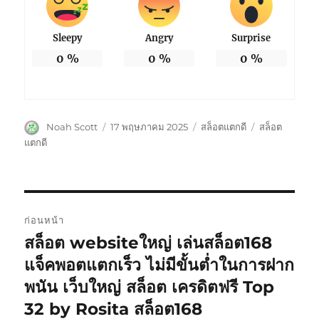
Sleepy
Angry
Surprise
0
%
0
%
0
%
ผู้
เขียน
หมวด
ป้าย
Noah Scott
17 พฤษภาคม 2025
สล็อตแตกดี
สล็อต
เขียน
เมื่อ
หมู่
กำกับ
แตกดี
แนะแนว
ก่อนหน้า
เรื่อง
สล็อต websiteใหญ่ เล่นสล็อต168
เรื่อง
ก่อน
แจ็คพอตแตกเร็ว ไม่มีขั้นต่ำในการฝาก
หน้า:
พนัน เว็บใหญ่ สล็อต เครดิตฟรี Top
32 by Rosita สล็อต168