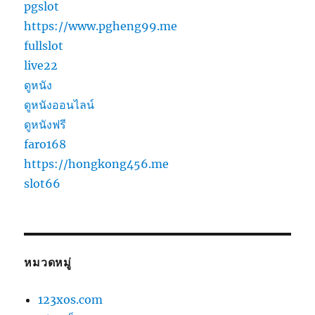
pgslot
https://www.pgheng99.me
fullslot
live22
ดูหนัง
ดูหนังออนไลน์
ดูหนังฟรี
faro168
https://hongkong456.me
slot66
หมวดหมู่
123xos.com