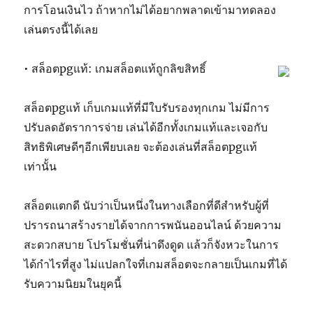
การโอนเงินไว ถ้าหากไม่ได้อยากพลาดเข้ามาทดลอง
เล่นตรงนี้ได้เลย
• สล็อตpgแท้: เกมสล็อตแท้ถูกลิขสิทธิ์
สล็อตpgแท้ เก็บเกมแท้ที่มีใบรับรองทุกเกม ไม่มีการ
ปรับลดอัตราการจ่าย เล่นได้อีกทั้งเกมแท้และเจอกับ
สิทธิพิเศษดีๆอีกเพียบเลย จะต้องเล่นที่สล็อตpgแท้
เท่านั้น
สล็อตแตกดี นับว่าเป็นหนึ่งในทางเลือกที่ดีสำหรับผู้ที่
ปรารถนาสร้างรายได้จากการพนันออนไลน์ ด้วยความ
สะดวกสบาย โปรโมชั่นที่น่าดึงดูด แล้วก็จังหวะในการ
ได้กำไรที่สูง ไม่แปลกใจที่เกมสล็อตจะกลายเป็นเกมที่ได้
รับความนิยมในยุคนี้