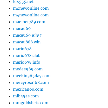
lux555.net
m4newonline.com
m4newonline.com
mac1bet789.com
macau69
macau69 สมัคร
macau888.win
mario678
mario678.club
mario678.info
medee989.com
meekin365day.com
mercyrosa168.com
mexicanoo.com
mib555s.com
mmgoldsbets.com