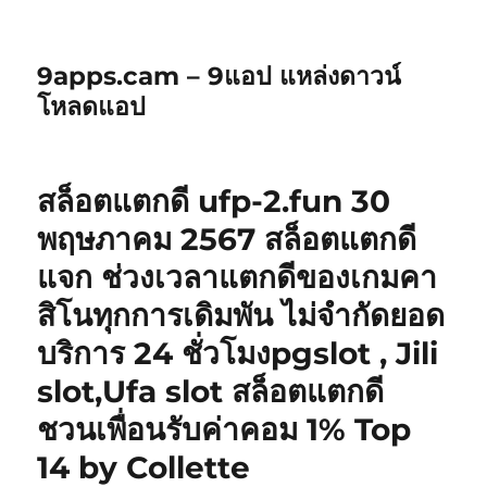
9apps.cam – 9แอป แหล่งดาวน์
โหลดแอป
สล็อตแตกดี ufp-2.fun 30
พฤษภาคม 2567 สล็อตแตกดี
แจก ช่วงเวลาแตกดีของเกมคา
สิโนทุกการเดิมพัน ไม่จำกัดยอด
บริการ 24 ชั่วโมงpgslot , Jili
slot,Ufa slot สล็อตแตกดี
ชวนเพื่อนรับค่าคอม 1% Top
14 by Collette