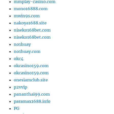
mmplay-casino.com
mono16888.com
mwin9s.com
nakoya1688.site
niseko168bet.com
niseko168bet.com
no1huay
no1huay.com
okc4
okcasino159.com
okcasino159.com
onesiamclub.site
p2vvip
pananthai99.com
paramax1688.info
PG