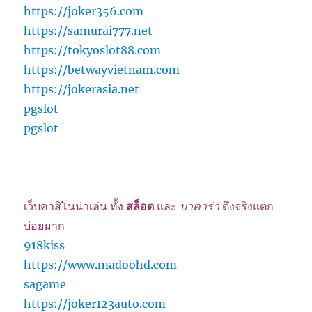
https://joker356.com
https://samurai777.net
https://tokyoslot88.com
https://betwayvietnam.com
https://jokerasia.net
pgslot
pgslot
เว็บคาสิโนน่าเล่น ทั้ง
สล็อต
และ
บาคาร่า
ตึงจริงแตก
บ่อยมาก
918kiss
https://www.madoohd.com
sagame
https://joker123auto.com