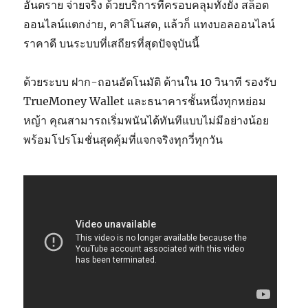
อันตราย จ่ายจริง ด้วยบริการที่ครอบคลุมทั้งยัง สล็อต
ออนไลน์แตกง่าย, คาสิโนสด, แล้วก็ แทงบอลออนไลน์
ราคาดี บนระบบที่เสถียรที่สุดปัจจุบันนี้
ด้วยระบบ ฝาก-ถอนอัตโนมัติ ด้านใน 10 วินาที รองรับ
TrueMoney Wallet และธนาคารชั้นหนึ่งทุกหย่อม
หญ้า คุณสามารถเริ่มพนันได้ทันทีแบบไม่มีอย่างน้อย
พร้อมโปรโมชั่นสุดคุ้มที่แจกจริงทุกวี่ทุกวัน