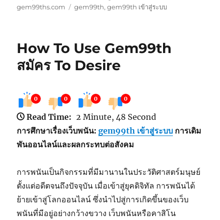
เมื่อ
ป้าย
แบบ
หมู่
gem99ths.com
gem99th
,
gem99th เข้าสู่ระบบ
กำกับ
เรื่อง
How To Use Gem99th
สมัคร To Desire
0
0
0
0
Read Time:
2 Minute, 48 Second
การศึกษาเรื่องเว็บพนัน:
gem99th เข้าสู่ระบบ
การเดิม
พันออนไลน์และผลกระทบต่อสังคม
การพนันเป็นกิจกรรมที่มีมานานในประวัติศาสตร์มนุษย์
ตั้งแต่อดีตจนถึงปัจจุบัน เมื่อเข้าสู่ยุคดิจิทัล การพนันได้
ย้ายเข้าสู่โลกออนไลน์ ซึ่งนำไปสู่การเกิดขึ้นของเว็บ
พนันที่มีอยู่อย่างกว้างขวาง เว็บพนันหรือคาสิโน