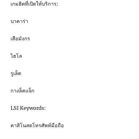
เกมฮิตที่เปิดให้บริการ:
บาคาร่า
เสือมังกร
ไฮโล
รูเล็ต
กางล็คแจ็ก
LSI Keywords:
คาสิโนสดโทรศัพท์มือถือ