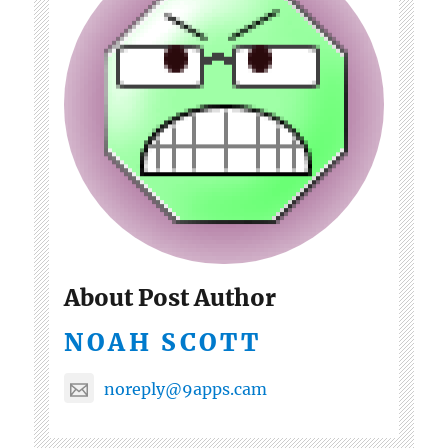
About Post Author
NOAH SCOTT
noreply@9apps.cam