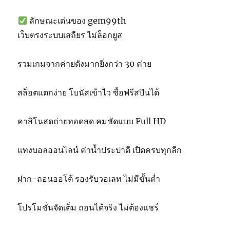
ลักษณะเด่นของ gem99th
เว็บตรงระบบเสถียร ไม่ล็อกยูส
รวมเกมจากค่ายดังมากยิ่งกว่า 30 ค่าย
สล็อตแตกง่าย โบนัสเข้าไว ซื้อฟรีสปินได้
คาสิโนสดถ่ายทอดสด คมชัดแบบ Full HD
แทงบอลออนไลน์ ค่าน้ำประปาดี เปิดครบทุกลีก
ฝาก-ถอนออโต้ รองรับวอเลท ไม่มีขั้นต่ำ
โปรโมชั่นจัดเต็ม ถอนได้จริง ไม่ต้องแชร์