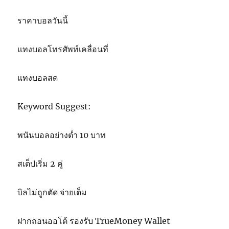
ราคาบอลวันนี้
แทงบอลโทรศัพท์เคลื่อนที่
แทงบอลสด
Keyword Suggest:
พนันบอลอย่างต่ำ 10 บาท
สเต็ปเริ่ม 2 คู่
บิลไม่ถูกตัด จ่ายเต็ม
ฝากถอนออโต้ รองรับ TrueMoney Wallet