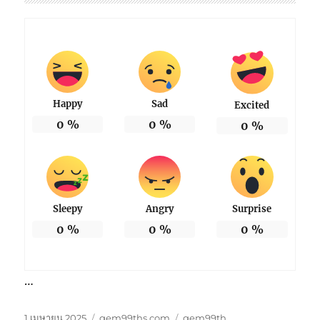
Happy
Sad
Excited
0
%
0
%
0
%
Sleepy
Angry
Surprise
0
%
0
%
0
%
…
เขียน
หมวด
ป้าย
1 เมษายน 2025
gem99ths.com
gem99th