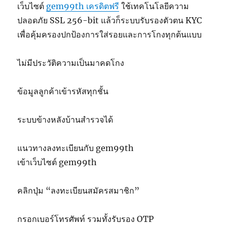
เว็บไซต์
gem99th เครดิตฟรี
ใช้เทคโนโลยีความ
ปลอดภัย SSL 256-bit แล้วก็ระบบรับรองตัวตน KYC
เพื่อคุ้มครองปกป้องการใส่รอยและการโกงทุกต้นแบบ
ไม่มีประวัติความเป็นมาคดโกง
ข้อมูลลูกค้าเข้ารหัสทุกชั้น
ระบบข้างหลังบ้านสำรวจได้
แนวทางลงทะเบียนกับ gem99th
เข้าเว็บไซต์ gem99th
คลิกปุ่ม “ลงทะเบียนสมัครสมาชิก”
กรอกเบอร์โทรศัพท์ รวมทั้งรับรอง OTP