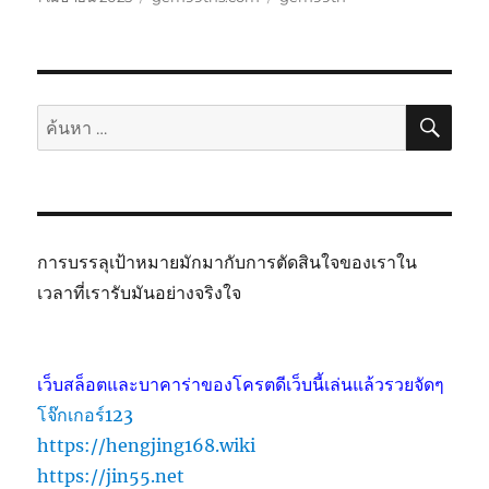
เมื่อ
หมู่
กำกับ
ค้นห
ค้นหา:
การบรรลุเป้าหมายมักมากับการตัดสินใจของเราใน
เวลาที่เรารับมันอย่างจริงใจ
เว็บสล็อตและบาคาร่าของโครตดีเว็บนี้เล่นแล้วรวยจัดๆ
โจ๊กเกอร์123
https://hengjing168.wiki
https://jin55.net