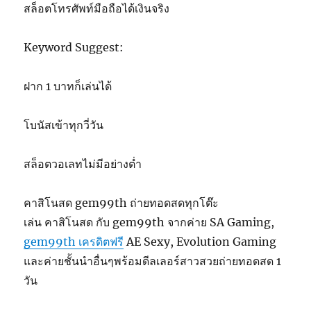
สล็อตโทรศัพท์มือถือได้เงินจริง
Keyword Suggest:
ฝาก 1 บาทก็เล่นได้
โบนัสเข้าทุกวี่วัน
สล็อตวอเลทไม่มีอย่างต่ำ
คาสิโนสด gem99th ถ่ายทอดสดทุกโต๊ะ
เล่น คาสิโนสด กับ gem99th จากค่าย SA Gaming,
gem99th เครดิตฟรี
AE Sexy, Evolution Gaming
และค่ายชั้นนำอื่นๆพร้อมดีลเลอร์สาวสวยถ่ายทอดสด 1
วัน