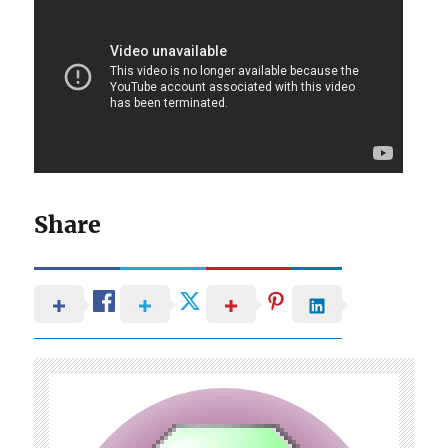
Share