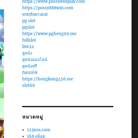
https://www.pussy888play.com
https://pussy888win.com
sexybaccarat
pg slot
pgslot
https://www.pgheng99.me
fullslot
live22
ดูหนัง
ดูหนังออนไลน์
ดูหนังฟรี
faro168
https://hongkong456.me
slot66
หมวดหมู่
123xos.com
168 สล็อต