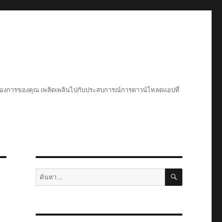
้องการของคุณ เพลิดเพลินไปกับประสบการณ์การดาวน์โหลดแอปที่
ค้นหา
ค้นหา: