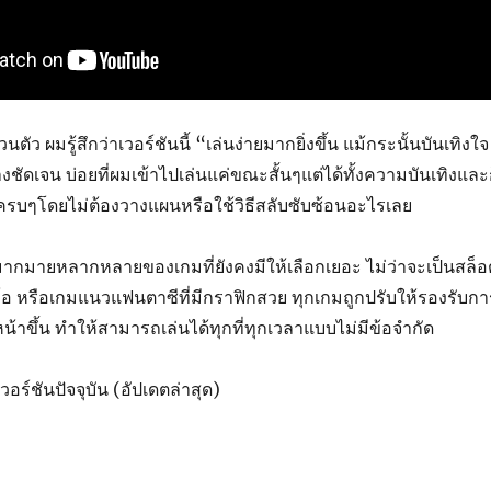
ว ผมรู้สึกว่าเวอร์ชันนี้ “เล่นง่ายมากยิ่งขึ้น แม้กระนั้นบันเทิงใจ
ย่างชัดเจน บ่อยที่ผมเข้าไปเล่นแค่ขณะสั้นๆแต่ได้ทั้งความบันเทิงและ
บๆโดยไม่ต้องวางแผนหรือใช้วิธีสลับซับซ้อนอะไรเลย
ากมายหลากหลายของเกมที่ยังคงมีให้เลือกเยอะ ไม่ว่าจะเป็นสล็อ
โอ หรือเกมแนวแฟนตาซีที่มีกราฟิกสวย ทุกเกมถูกปรับให้รองรับกา
หน้าขึ้น ทำให้สามารถเล่นได้ทุกที่ทุกเวลาแบบไม่มีข้อจำกัด
วอร์ชันปัจจุบัน (อัปเดตล่าสุด)