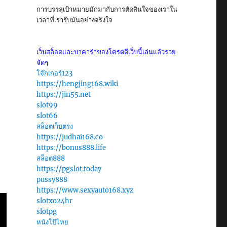
การบรรลุเป้าหมายมักมากับการตัดสินใจของเราใน
เวลาที่เรารับมันอย่างจริงใจ
เว็บสล็อตและบาคาร่าของโครตดีเว็บนี้เล่นแล้วรวย
จัดๆ
โจ๊กเกอร์123
https://hengjing168.wiki
https://jin55.net
slot99
slot66
สล็อตเว็บตรง
https://judhai168.co
https://bonus888.life
สล็อต888
https://pgslot.today
pussy888
https://www.sexyauto168.xyz
slotxo24hr
slotpg
หนังโป๊ไทย