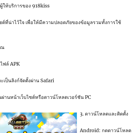
็บผู้ให้บริการของ 918kiss
ไซต์ที่น่าไว้ใจ เพื่อให้มีความปลอดภัยของข้อมูลรวมทั้งการใช้
ุณ
นไฟล์ APK
ป็นลิงก์จัดตั้งผ่าน Safari
นผ่านหน้าเว็บไซต์หรือดาวน์โหลดเวอร์ชัน PC
3. ดาวน์โหลดและติดตั้ง
Android: กดดาวน์โหลด