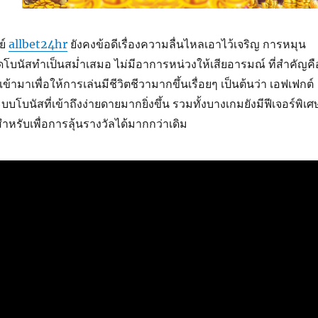
ย์
allbet24hr
ยังคงข้อดีเรื่องความลื่นไหลเอาไว้เจริญ การหมุน
โบนัสทำเป็นสม่ำเสมอ ไม่มีอาการหน่วงให้เสียอารมณ์ ที่สำคัญคื
มเข้ามาเพื่อให้การเล่นมีชีวิตชีวามากขึ้นเรื่อยๆ เป็นต้นว่า เอฟเฟกต์
บบโบนัสที่เข้าถึงง่ายดายมากยิ่งขึ้น รวมทั้งบางเกมยังมีฟีเจอร์พิเศ
งสำหรับเพื่อการลุ้นรางวัลได้มากกว่าเดิม