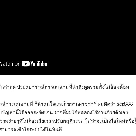
ันล่าสุด ประสบการณ์การเล่นเกมที่น่าดึงดูดรวมทั้งไม่อ้อมค้อม
รณ์การเล่นเกมที่ “น่าสนใจและก็ขวานผ่าซาก” ผมคิดว่า scr888
ตอบปัญหานี้ได้ออกจะชัดเจน จากที่ผมได้ทดลองใช้งานด้วยตัวเอง
ามง่ายๆที่ไม่ต้องเสียเวลาปรับพฤติกรรม ไม่ว่าจะเป็นมือใหม่หรือผู
ก็สามารถเข้าใจระบบได้ในทันที