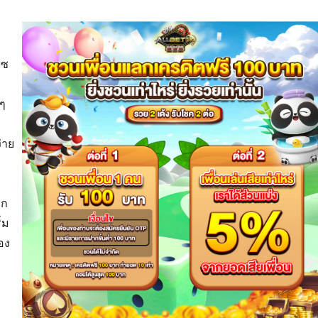
ฟซ
ๆ
่าย
ย
อก
่ม
อง