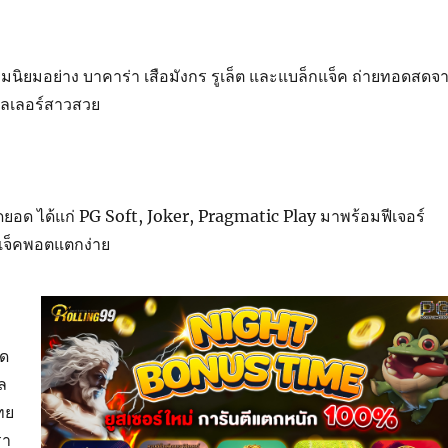
ามนิยมอย่าง บาคาร่า เสือมังกร รูเล็ต และแบล็กแจ็ค ถ่ายทอดสดจ
ีลเลอร์สาวสวย
ดยอด ได้แก่ PG Soft, Joker, Pragmatic Play มาพร้อมฟีเจอร์
 แจ็คพอตแตกง่าย
วด
อล
ทย
รา