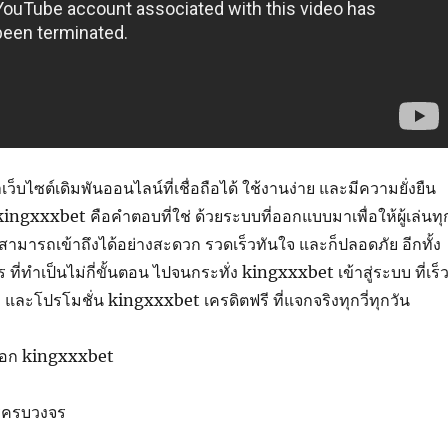
็บไซต์เดิมพันออนไลน์ที่เชื่อถือได้ ใช้งานง่าย และมีความยั่งยืน
kingxxxbet คือคำตอบที่ใช่ ด้วยระบบที่ออกแบบมาเพื่อให้ผู้เล่นทุ
มารถเข้าถึงได้อย่างสะดวก รวดเร็วทันใจ และก็ปลอดภัย อีกทั้ง
ี่ทำเป็นไม่กี่ขั้นตอน ไปจนกระทั่ง kingxxxbet เข้าสู่ระบบ ที่เร็
 และโปรโมชั่น kingxxxbet เครดิตฟรี ที่แจกจริงทุกวี่ทุกวัน
ลือก kingxxxbet
รครบวงจร