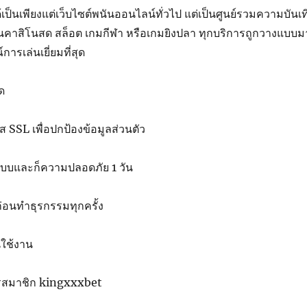
เป็นเพียงแต่เว็บไซต์พนันออนไลน์ทั่วไป แต่เป็นศูนย์รวมความบันเท
เป็นคาสิโนสด สล็อต เกมกีฬา หรือเกมยิงปลา ทุกบริการถูกวางแบบม
ารเล่นเยี่ยมที่สุด
ด
ส SSL เพื่อปกป้องข้อมูลส่วนตัว
ะบบและก็ความปลอดภัย 1 วัน
่อนทำธุรกรรมทุกครั้ง
นใช้งาน
ครสมาชิก kingxxxbet