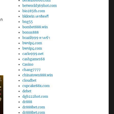
betwin6666.com
betworld369hot.com
bio285th.com
bkkwin เครดิตฟรี
าก
bng55
bombet888.win
bonus888
brazil999 ทางเข้า
bwvip4.com
bwvip4.com
carlo999.net
cashgame168
Casino
chang7777
chinatown888.win
cloudbet
cupcake88x.com
debet
dgb222hot.com
dr888
dr888bet.com
dr888bet.com