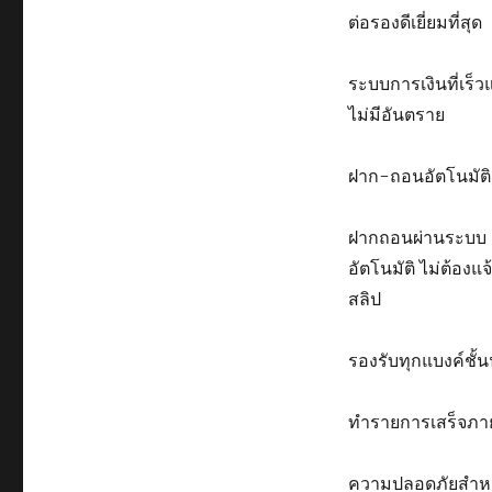
ต่อรองดีเยี่ยมที่สุด
ระบบการเงินที่เร็
ไม่มีอันตราย
ฝาก-ถอนอัตโนมัติ
ฝากถอนผ่านระบบ
อัตโนมัติ ไม่ต้องแจ
สลิป
รองรับทุกแบงค์ชั้น
ทำรายการเสร็จภาย
ความปลอดภัยสำห