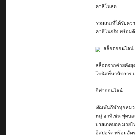
คาสิโนสด
รวมเกมที่ได้รับคว
คาสิโนจริง พร้อมด
สล็อตออนไลน์
สล็อตจากค่ายดังสุ
โบนัสที่นานัปการ
กีฬาออนไลน์
เดิมพันกีฬาทุกหม
หมู่ อาทิเช่น ฟุตบ
บาสเกตบอล มวยไ
อีสปอร์ต พร้อมอัต