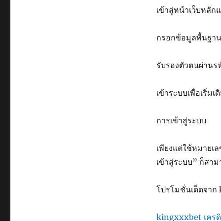
เข้าสู่หน้าเว็บหล
กรอกข้อมูลพื้นฐาน 
รับรองตัวตนผ่านรหั
เข้าระบบเพื่อเริ่มเด
การเข้าสู่ระบบ
เพียงแต่ใช้หมายเล
เข้าสู่ระบบ” ก็สา
โปรโมชั่นเด็ดจาก
kingxxxbet เครดิ