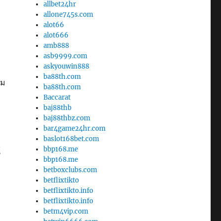
allbet24hr
allone745s.com
alot66
alot666
amb888
asb9999.com
askyouwin888
ba88th.com
าม
ba88th.com
Baccarat
baj88thb
baj88thbz.com
bar4game24hr.com
baslot168bet.com
bbp168.me
์
bbp168.me
betboxclubs.com
betflixtikto
betflixtikto.info
betflixtikto.info
betm4vip.com