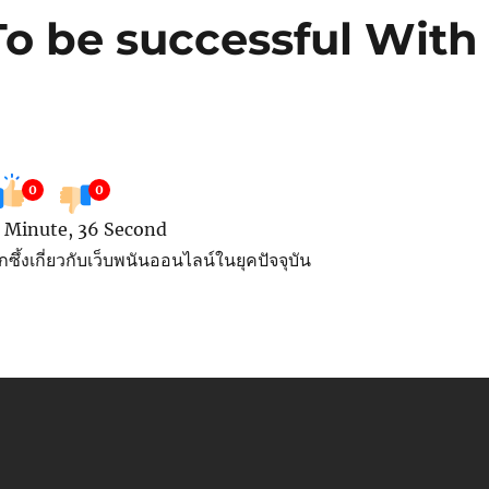
o be successful With
0
0
 Minute, 36 Second
กซึ้งเกี่ยวกับเว็บพนันออนไลน์ในยุคปัจจุบัน