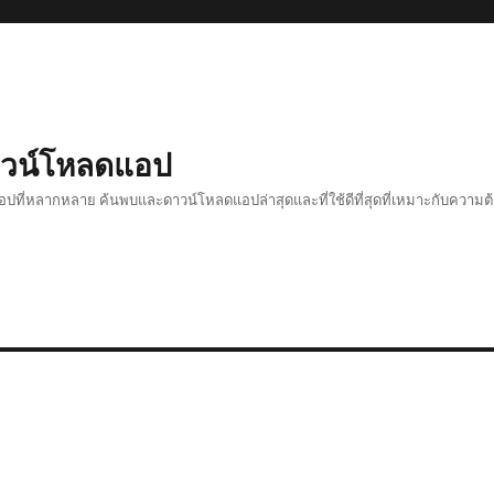
าวน์โหลดแอป
่หลากหลาย ค้นพบและดาวน์โหลดแอปล่าสุดและที่ใช้ดีที่สุดที่เหมาะกับความต