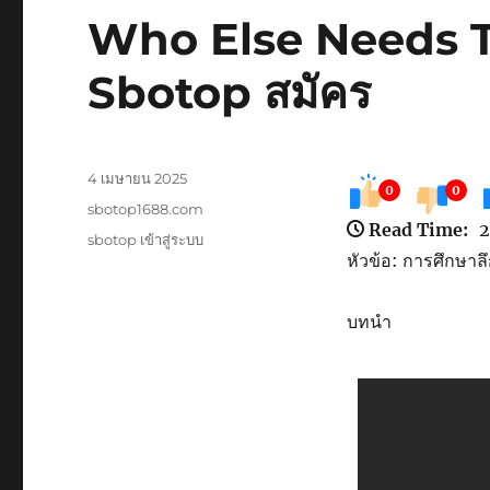
Who Else Needs T
Sbotop สมัคร
เขียน
4 เมษายน 2025
0
0
เมื่อ
หมวด
sbotop1688.com
Read Time:
2
หมู่
ป้าย
sbotop เข้าสู่ระบบ
หัวข้อ: การศึกษาลึ
กำกับ
บทนำ