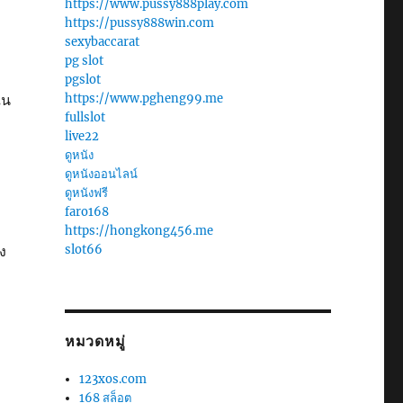
https://www.pussy888play.com
https://pussy888win.com
sexybaccarat
pg slot
pgslot
ใน
https://www.pgheng99.me
fullslot
live22
ดูหนัง
ดูหนังออนไลน์
ดูหนังฟรี
faro168
https://hongkong456.me
ง
slot66
หมวดหมู่
123xos.com
168 สล็อต