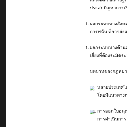
ประสบปัญหาการเง
ผลกระทบทางสังค
การพนัน ที่อาจส่
ผลกระทบทางด้าน
เสี่ยงที่ต้องระม
บทบาทของกฎหมา
หลายประเทศได
โดยมีแนวทางกา
การออกใบอนุญา
การดำเนินการ