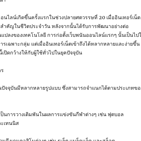
ออนไลน์เกิดขึ้นครั้งแรกในช่วงปลายศตวรรษที่ 20 เมื่ออินเทอร์เน็ต
ทสำคัญในชีวิตประจำวัน หลังจากนั้นได้รับการพัฒนาอย่างต่อ
ยนแปลงของเทคโนโลยี การก่อตั้งเว็บพนันออนไลน์แรกๆ นั้นเป็นไป
ิการเฉพาะกลุ่ม แต่เมื่ออินเทอร์เน็ตเข้าถึงได้หลากหลายและง่ายขึ้น
้เปิดกว้างให้กับผู้ใช้ทั่วไปในยุคปัจจุบัน
าร
นปัจจุบันมีหลากหลายรูปแบบ ซึ่งสามารถจำแนกได้ตามประเภทขอ
เป็นการวางเดิมพันในผลการแข่งขันกีฬาต่างๆ เช่น ฟุตบอล
ะเทนนิส
มถึงเกมคาสิโนต่างๆ เช่น รูเล็ต แบล็คแจ็ค และสล็อต