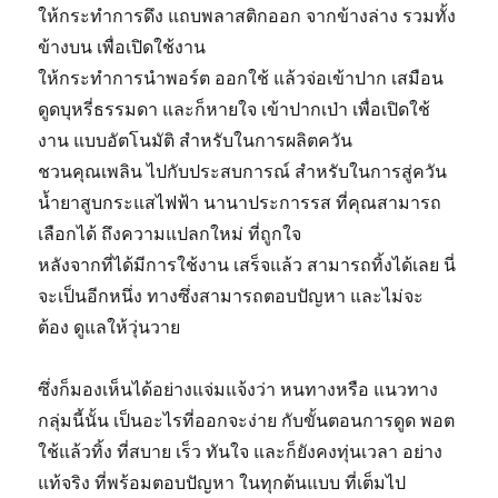
ให้
กระทำการ
ดึง
แถบ
พลาสติก
ออก
จาก
ข้างล่าง
รวมทั้ง
ข้างบน
เพื่อ
เปิด
ใช้งาน
ให้
กระทำการ
นำ
พอร์ต
ออกใช้
แล้ว
จ่อ
เข้า
ปาก
เสมือน
ดูดบุหรี่
ธรรมดา
และก็
หายใจ
เข้า
ปาก
เป่า
เพื่อ
เปิด
ใช้
งาน
แบบ
อัตโนมัติ
สำหรับในการ
ผลิต
ควัน
ชวน
คุณ
เพลิน
ไป
กับ
ประสบการณ์
สำหรับในการ
สู่
ควัน
น้ำ
ยาสูบ
กระแสไฟฟ้า
นานาประการ
รส
ที่
คุณ
สามารถ
เลือก
ได้
ถึง
ความแปลก
ใหม่
ที่
ถูกใจ
หลังจากที่ได้มีการใช้
งาน
เสร็จ
แล้ว
สามารถ
ทิ้ง
ได้
เลย
นี่
จะ
เป็น
อีก
หนึ่ง
ทาง
ซึ่งสามารถ
ตอบ
ปัญหา
และไม่
จะ
ต้อง
ดูแล
ให้
วุ่นวาย
ซึ่ง
ก็
มองเห็น
ได้
อย่างแจ่มแจ้ง
ว่า
หนทาง
หรือ
แนวทาง
กลุ่มนี้
นั้น
เป็น
อะไร
ที่
ออกจะ
ง่าย
กับ
ขั้นตอนการ
ดูด
พอต
ใช้แล้ว
ทิ้ง
ที่
สบาย
เร็ว
ทันใจ
และก็
ยังคง
ทุ่นเวลา
อย่าง
แท้จริง
ที่
พร้อม
ตอบ
ปัญหา
ใน
ทุก
ต้นแบบ
ที่
เต็มไป