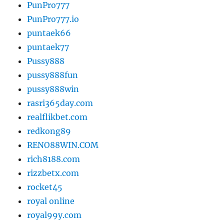
PunPro777
PunPro777.io
puntaek66
puntaek77
Pussy888
pussy888fun
pussy888win
rasri365day.com
realflikbet.com
redkong89
RENO88WIN.COM
rich8188.com
rizzbetx.com
rocket45
royal online
royal99y.com