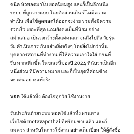
ชนิด
หัว
พอต
มา
โบ
ยอดนิยม
สูง
และก็
เป็น
อีก
หนึ่ง
ระบบ
ที่
ถูก
วางแบบ
โดย
ตัด
ส่วนเกิน
ที่
ไม่มีความ
จำเป็น
เพื่อ
ใช้
ดูด
พอต
ได้
ออกจะ
ง่าย
รวมทั้ง
มี
ความ
รวดเร็ว
เยอะที่สุด
แถม
ยังคง
เป็นที่นิยม
อย่าง
สม่ำเสมอ
เป็น
วงกว้าง
ตั้งแต่
คนแก่
จนถึง
ไป
ถึง
วัยรุ่น
วัย
ดำเนินการ
กัน
อย่างยิ่งจริงๆ
โดยยิ่งไปกว่านั้น
บุคลากร
สถานที่ทำงาน
ที่
ให้ความเอาใจใส่
ตอนที่
รีบ
มากเพิ่มขึ้น
ในขณะนี้
ของ
ปี
2024
ที่
นับว่าเป็น
อีก
หนึ่ง
ส่วน
ที่
มีความหมาย
และก็
เป็น
จุด
ที่
ค่อนข้าง
จะ
เด่น
อย่างแท้จริง
พอต
ใช้แล้ว
ทิ้ง
ต้องใจ
ทุก
วัย
ใช้งาน
ง่าย
รับประกัน
ด้วย
ระบบ
พอต
ใช้แล้ว
ทิ้ง
ผ่าน
ทาง
เว็บไซต์
metavapethai
ที่
พร้อม
ขาย
แล้ว
และก็
สมควร
สำหรับในการ
ใช้งาน
อย่างเต็มเปี่ยม
ให้
ผู้สั่ง
ซื้อ