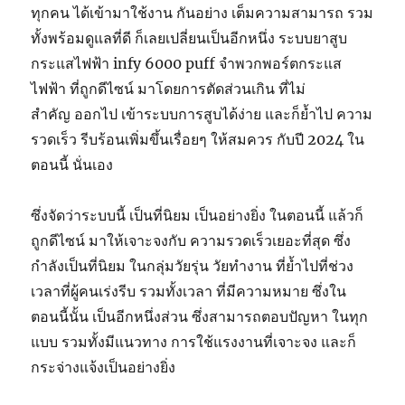
ทุกคน
ได้
เข้ามา
ใช้งาน
กัน
อย่าง
เต็ม
ความสามารถ
รวม
ทั้ง
พร้อม
ดูแล
ที่
ดี
ก็เลย
เปลี่ยนเป็น
อีก
หนึ่ง
ระบบ
ยาสูบ
กระแสไฟฟ้า
infy 6000 puff
จำพวก
พอร์ต
กระแส
ไฟฟ้า
ที่
ถูก
ดีไซน์
มา
โดย
การ
ตัด
ส่วนเกิน
ที่
ไม่
สำคัญ
ออก
ไป
เข้าระบบ
การสูบ
ได้
ง่าย
และก็
ย้ำ
ไป
ความ
รวดเร็ว
รีบร้อน
เพิ่มขึ้นเรื่อยๆ
ให้
สมควร
กับ
ปี
2024
ใน
ตอนนี้
นั่นเอง
ซึ่ง
จัดว่า
ระบบ
นี้
เป็นที่นิยม
เป็นอย่างยิ่ง
ในตอนนี้
แล้วก็
ถูก
ดีไซน์
มา
ให้
เจาะจง
กับ
ความรวดเร็ว
เยอะที่สุด
ซึ่ง
กำลัง
เป็นที่นิยม
ใน
กลุ่ม
วัยรุ่น
วัยทำงาน
ที่
ย้ำ
ไป
ที่
ช่วง
เวลาที่ผู้คนเร่งรีบ
รวมทั้ง
เวลา
ที่
มีความหมาย
ซึ่ง
ใน
ตอนนี้
นั้น
เป็น
อีก
หนึ่ง
ส่วน
ซึ่งสามารถ
ตอบ
ปัญหา
ใน
ทุก
แบบ
รวมทั้ง
มีแนวทาง
การใช้แรงงาน
ที่
เจาะจง
และก็
กระจ่างแจ้ง
เป็นอย่างยิ่ง