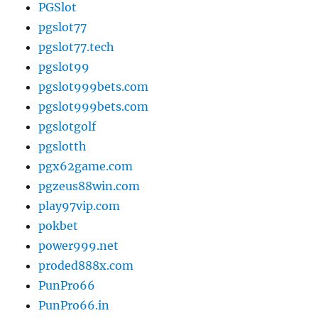
PGSlot
pgslot77
pgslot77.tech
pgslot99
pgslot999bets.com
pgslot999bets.com
pgslotgolf
pgslotth
pgx62game.com
pgzeus88win.com
play97vip.com
pokbet
power999.net
proded888x.com
PunPro66
PunPro66.in