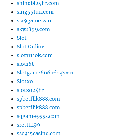
shinobi24hr.com
sing55fun.com
six9game.win
sky2899.com
Slot
Slot Online
slot1111ok.com
slot168
Slotgame666 เข้าสู่ระบบ
Slotxo
slotxo24hr
spbetflik888.com
spbetflik888.com
sqgame555s.com
sretthi99
ssc915casino.com