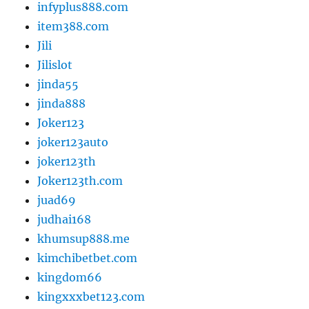
infyplus888.com
item388.com
Jili
Jilislot
jinda55
jinda888
Joker123
joker123auto
joker123th
Joker123th.com
juad69
judhai168
khumsup888.me
kimchibetbet.com
kingdom66
kingxxxbet123.com