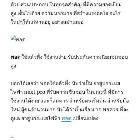
ด้วย
ส่วนประกอบ
ใน
ทุก
จุดสำคัญ
ที่
มี
ความยอดเยี่ยม
สูง
เต็มไปด้วย
ความมากมาย
ที่
สร้าง
แรงดลใจ
อะไร
ใหม่ๆ
ให้แก่ท่าน
อยู่
อย่างสม่ำเสมอ
พอต
ใช้แล้ว
ทิ้ง
ใช้งาน
ง่าย
รับประกัน
ความนิยมชมชอบ
สูง
บอก
ได้
เลย
ว่า
พอต
ใช้แล้ว
ทิ้ง
นับว่าเป็น
ยาสูบ
กระแส
ไฟฟ้า
next pro
ที่
รับ
ความชื่นชอบ
ในขณะนี้
ที่
มีการ
ใช้งาน
ได้
ง่าย
และก็
สมควร
สำหรับ
คนเริ่มต้น
สำหรับ
มือ
ใหม่
ผู้คนจำนวนมาก
นับได้ว่าเป็น
เรื่อง
ยาก
พอควร
ที่จะ
ดูแล
ยาสูบ
กระแสไฟฟ้า
พอต
เปลี่ยนแปลง
…