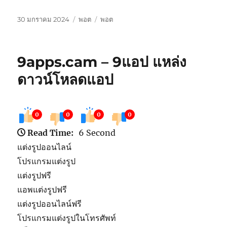
เขียน
หมวด
ป้าย
30 มกราคม 2024
พอต
พอต
เมื่อ
หมู่
กำกับ
9apps.cam – 9แอป แหล่ง
ดาวน์โหลดแอป
0
0
0
0
Read Time:
6 Second
แต่งรูปออนไลน์
โปรแกรมแต่งรูป
แต่งรูปฟรี
แอพแต่งรูปฟรี
แต่งรูปออนไลน์ฟรี
โปรแกรมแต่งรูปในโทรศัพท์