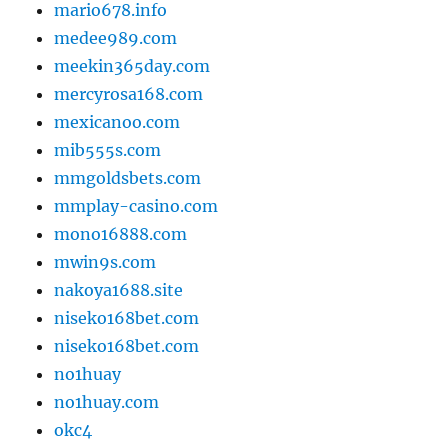
mario678.info
medee989.com
meekin365day.com
mercyrosa168.com
mexicanoo.com
mib555s.com
mmgoldsbets.com
mmplay-casino.com
mono16888.com
mwin9s.com
nakoya1688.site
niseko168bet.com
niseko168bet.com
no1huay
no1huay.com
okc4