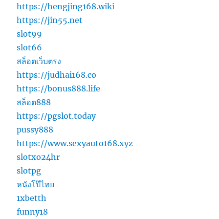
https://hengjing168.wiki
https://jin55.net
slot99
slot66
สล็อตเว็บตรง
https://judhai168.co
https://bonus888.life
สล็อต888
https://pgslot.today
pussy888
https://www.sexyauto168.xyz
slotxo24hr
slotpg
หนังโป๊ไทย
1xbetth
funny18