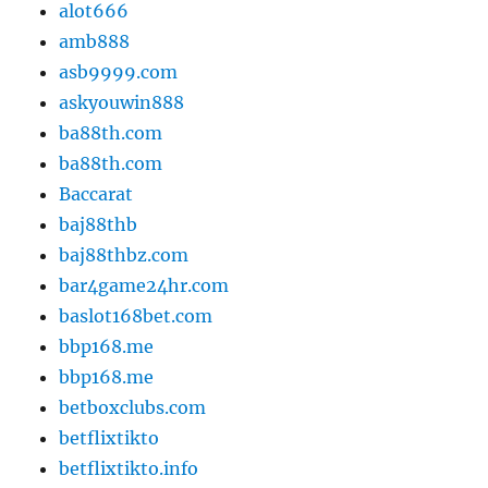
alot666
amb888
asb9999.com
askyouwin888
ba88th.com
ba88th.com
Baccarat
baj88thb
baj88thbz.com
bar4game24hr.com
baslot168bet.com
bbp168.me
bbp168.me
betboxclubs.com
betflixtikto
betflixtikto.info