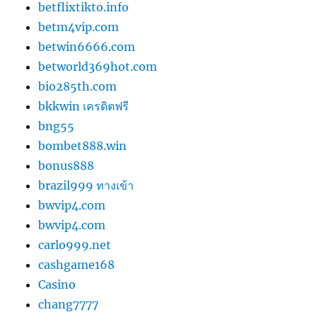
betflixtikto.info
betm4vip.com
betwin6666.com
betworld369hot.com
bio285th.com
bkkwin เครดิตฟรี
bng55
bombet888.win
bonus888
brazil999 ทางเข้า
bwvip4.com
bwvip4.com
carlo999.net
cashgame168
Casino
chang7777