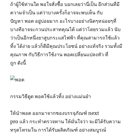
ถ้า
ผู้ใช้
ท่าน
ใด
พอใจ
สั่งซื้อ
บอก
เลย
ว่านี่
เป็น
อีก
ส่วน
ที่
มี
ความจำเป็น
แต่ว่า
บางครั้งก็อาจจะ
พบเห็น
กับ
ปัญหา
พอต
อยู่
บ่อยมาก
อะไรบางอย่าง
นิดๆหน่อยๆ
ที่
บางทีอาจจะ
กวนประสาท
คุณ
ได้
แต่ว่า
โดยรวม
แล้ว
นับ
ว่าเป็น
อีก
หนึ่ง
ยาสูบ
กระแสไฟฟ้า
ที่
คุณ
สามารถ
ใช้แล้ว
ทิ้ง
ได้
ง่าย
แล้วก็
ดี
มีคุณประโยชน์
อย่างแท้จริง
รวมทั้ง
มี
คุณภาพ
กับ
วิธีการใช้
งาน
พอต
เปลี่ยนแปลง
หัว
ที่
ถูก
ดังนี้
กรรมวิธี
ดูด
พอต
ใช้แล้ว
ทิ้ง
อย่างแม่นยำ
ให้
นำ
พอต
ออกมาจาก
ซอง
บรรจุภัณฑ์
next
pro
แล้ว
กระทำ
ตรวจทาน
ให้
มั่นใจว่า
จะ
มิได้
รับ
ความ
ทรุดโทรม
ใน
การ
ได้รับ
ผลิตภัณฑ์
อย่างสมบูรณ์