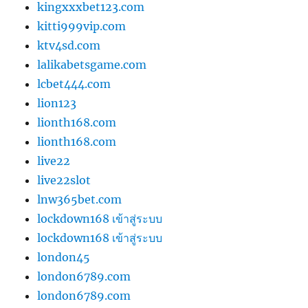
kingxxxbet123.com
kitti999vip.com
ktv4sd.com
lalikabetsgame.com
lcbet444.com
lion123
lionth168.com
lionth168.com
live22
live22slot
lnw365bet.com
lockdown168 เข้าสู่ระบบ
lockdown168 เข้าสู่ระบบ
london45
london6789.com
london6789.com