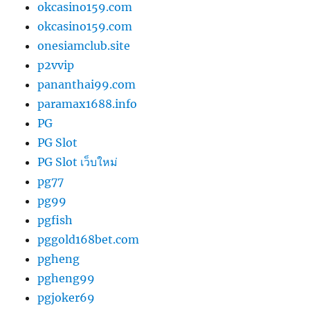
okcasino159.com
okcasino159.com
onesiamclub.site
p2vvip
pananthai99.com
paramax1688.info
PG
PG Slot
PG Slot เว็บใหม่
pg77
pg99
pgfish
pggold168bet.com
pgheng
pgheng99
pgjoker69