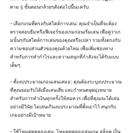
ตาม 5 ขั้นตอนกล้วยๆดังต่อไปนี้นะครับ
• เลือกเกมที่ตรงกับสไตล์การเล่น: คุณจำเป็นที่จะต้อง
ตรวจสอบธีมหรือฟีเจอร์ของเกมก่อนเริ่มเล่น เพื่อดูว่าเก
มนั้นๆกับสไตล์การเล่นของคุณหรือเปล่า รวมทั้งตรงกับ
ความชอบส่วนตัวของคุณด้วยไหม เพื่อเพิ่มช่องทาง
สำหรับการทำกำไรและความสนุกที่กำลังจะได้รับแบบ
เต็มๆ
• ตั้งงบประมาณก่อนเล่นเสมอ: คุณต้องระบุงบประมาณ
ที่คุณยอมรับได้เมื่อเล่นเสีย และกำหนดจุดมุ่งหมาย
สำหรับการทำเงินทุกครั้งให้สมควร เพื่อที่คุณจะได้เล่น
อย่างมีวินัย ไม่เล่นเกินงบประมาณที่ตั้งเอาไว้ สนุกกับ
เกมอย่างมีเป้าหมาย
• ใช้โหมดทดลองเล่น: โหมดทดลองเล่นเกม สล็อต เป็น