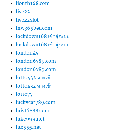
lionth168.com
live22
live22slot
lnw365bet.com
lockdown168 เข้าสู่ระบบ
lockdown168 เข้าสู่ระบบ
london45
london6789.com
london6789.com
lotto432 ทางเข้า
lotto432 ทางเข้า
lotto77
luckycat789.com
luis16888.com
luke999.net
lux555.net