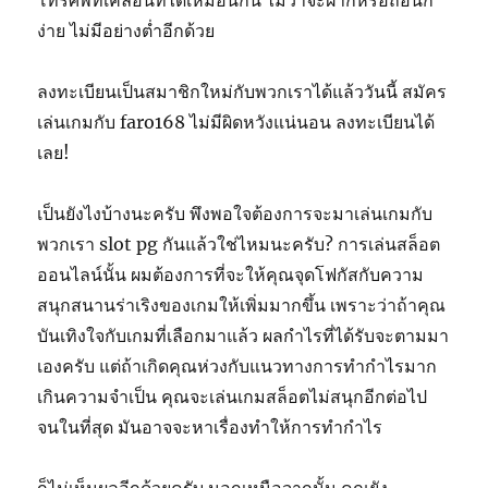
ง่าย ไม่มีอย่างต่ำอีกด้วย
ลงทะเบียนเป็นสมาชิกใหม่กับพวกเราได้แล้ววันนี้ สมัคร
เล่นเกมกับ faro168 ไม่มีผิดหวังแน่นอน ลงทะเบียนได้
เลย!
เป็นยังไงบ้างนะครับ พึงพอใจต้องการจะมาเล่นเกมกับ
พวกเรา slot pg กันแล้วใช่ไหมนะครับ? การเล่นสล็อต
ออนไลน์นั้น ผมต้องการที่จะให้คุณจุดโฟกัสกับความ
สนุกสนานร่าเริงของเกมให้เพิ่มมากขึ้น เพราะว่าถ้าคุณ
บันเทิงใจกับเกมที่เลือกมาแล้ว ผลกำไรที่ได้รับจะตามมา
เองครับ แต่ถ้าเกิดคุณห่วงกับแนวทางการทำกำไรมาก
เกินความจำเป็น คุณจะเล่นเกมสล็อตไม่สนุกอีกต่อไป
จนในที่สุด มันอาจจะหาเรื่องทำให้การทำกำไร
ก็ไม่เห็นผลอีกด้วยครับ นอกเหนือจากนั้น คุณยัง