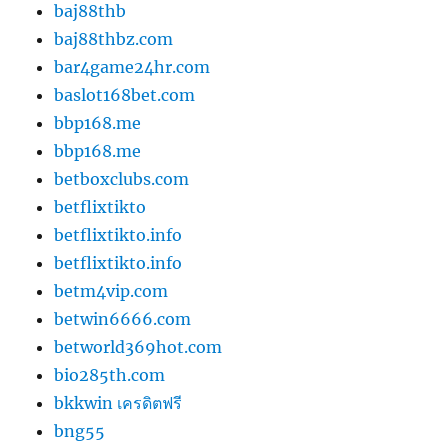
baj88thb
baj88thbz.com
bar4game24hr.com
baslot168bet.com
bbp168.me
bbp168.me
betboxclubs.com
betflixtikto
betflixtikto.info
betflixtikto.info
betm4vip.com
betwin6666.com
betworld369hot.com
bio285th.com
bkkwin เครดิตฟรี
bng55