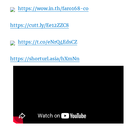
https://wow.in.th/faro168-co
https://cutt.ly/Ee12ZZC8
https://t.co/eNrQ4EdsCZ
https://shorturl.asia/hXmNn