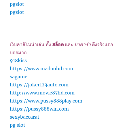
pgslot
pgslot
เว็บคาสิโนน่าเล่น ทั้ง
สล็อต
และ
บาคาร่า
ตึงจริงแตก
บ่อยมาก
918kiss
https://www.madoohd.com
sagame
https://joker123auto.com
http://www.movie87hd.com
https://www.pussy888play.com
https://pussy888win.com
sexybaccarat
pg slot