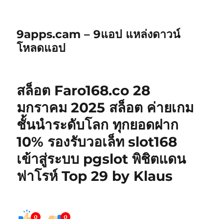
9apps.cam – 9แอป แหล่งดาวน์
โหลดแอป
สล็อต Faro168.co 28
มกราคม 2025 สล็อต ค่ายเกม
ชั้นนำระดับโลก ทุกยอดฝาก
10% รองรับวอเล็ท slot168
เข้าสู่ระบบ pgslot พิชิตแดน
ฟาโรห์ Top 29 by Klaus
0
0