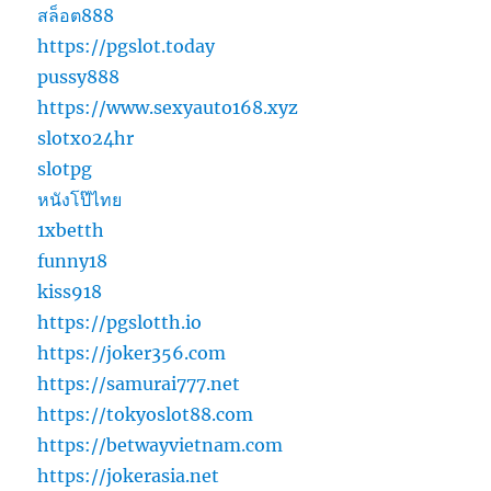
สล็อต888
https://pgslot.today
pussy888
https://www.sexyauto168.xyz
slotxo24hr
slotpg
หนังโป๊ไทย
1xbetth
funny18
kiss918
https://pgslotth.io
https://joker356.com
https://samurai777.net
https://tokyoslot88.com
https://betwayvietnam.com
https://jokerasia.net