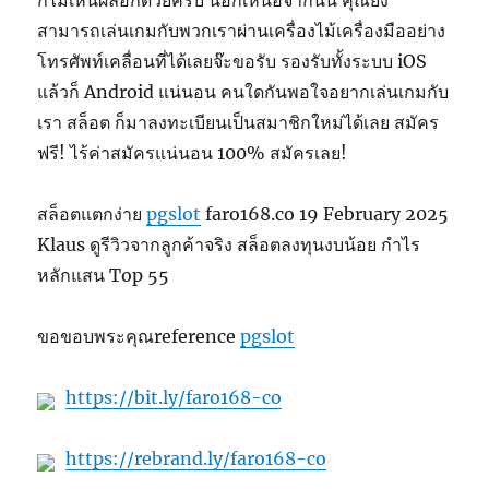
สามารถเล่นเกมกับพวกเราผ่านเครื่องไม้เครื่องมืออย่าง
โทรศัพท์เคลื่อนที่ได้เลยจ๊ะขอรับ รองรับทั้งระบบ iOS
แล้วก็ Android แน่นอน คนใดกันพอใจอยากเล่นเกมกับ
เรา สล็อต ก็มาลงทะเบียนเป็นสมาชิกใหม่ได้เลย สมัคร
ฟรี! ไร้ค่าสมัครแน่นอน 100% สมัครเลย!
สล็อตแตกง่าย
pgslot
faro168.co 19 February 2025
Klaus ดูรีวิวจากลูกค้าจริง สล็อตลงทุนงบน้อย กำไร
หลักแสน Top 55
ขอขอบพระคุณreference
pgslot
https://bit.ly/faro168-co
https://rebrand.ly/faro168-co