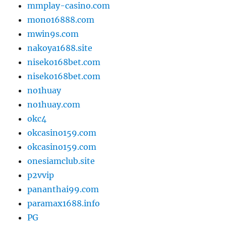
mmplay-casino.com
mono16888.com
mwin9s.com
nakoya1688.site
niseko168bet.com
niseko168bet.com
no1huay
no1huay.com
okc4
okcasino159.com
okcasino159.com
onesiamclub.site
p2vvip
pananthai99.com
paramax1688.info
PG