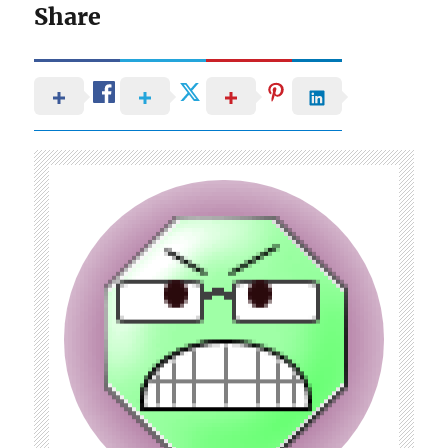
Share