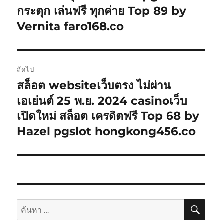
กระตุก เล่นฟรี ทุกค่าย Top 89 by
Vernita faro168.co
ถัดไป
สล็อต websiteเว็บตรง ไม่ผ่าน
เรื่อง
ต่อ
เอเย่นต์ 25 พ.ย. 2024 casinoเว็บ
ไป:
เปิดใหม่ สล็อต เครดิตฟรี Top 68 by
Hazel pgslot hongkong456.co
ค้นห
ค้นหา: