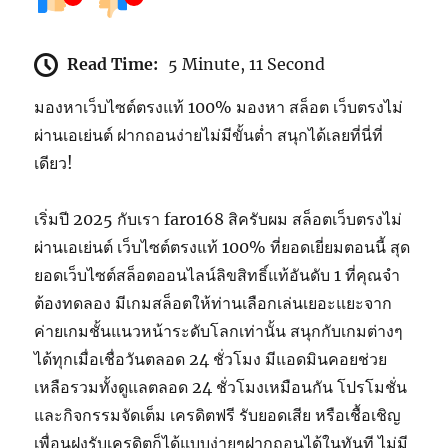
Read Time:
5 Minute, 11 Second
มองหาเว็บไซต์ตรงแท้ 100% มองหา สล็อต เว็บตรงไม่
ผ่านเอเย่นต์ ฝากถอนง่ายไม่มีขั้นต่ำ สนุกได้เลยที่นี่ที่
เดียว!
เริ่มปี 2025 กับเรา faro168 สิครับผม สล็อตเว็บตรงไม่
ผ่านเอเย่นต์ เว็บไซต์ตรงแท้ 100% ที่ยอดเยี่ยมตอนนี้ สุด
ยอดเว็บไซต์สล็อตออนไลน์ลิขสิทธิ์แท้อันดับ 1 ที่คุณจำ
ต้องทดลอง มีเกมสล็อตให้ท่านเลือกเล่นเยอะแยะจาก
ค่ายเกมชั้นแนวหน้าระดับโลกเท่านั้น สนุกกับเกมต่างๆ
ได้ทุกเมื่อเชื่อวันตลอด 24 ชั่วโมง มีแอดมินคอยช่วย
เหลือรวมทั้งดูแลตลอด 24 ชั่วโมงเหมือนกัน โปรโมชั่น
และกิจกรรมจัดเต็ม เครดิตฟรี รับยอดเสีย หรือเชื้อเชิญ
เพื่อนฝูงรับเครดิตก็ได้แบบง่ายๆฝากถอนได้ในทันที ไม่มี