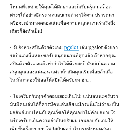
โหมดที่จะช่วยให้คุณได้ศึกษาและก็เรียนรู้เกมสล็อต
ต่างๆได้อย่างอิสระ ทดสอบเกมต่างๆได้ตามปรารถนา
หรือจะเข้ามาทดลองเล่นเพื่อความสนุกสนานร่าเริงสิ่ง
เดียวก็ยังทำเป็น!
• จับจังหวะสปินด้วยตัวเอง:
pgslot
เล่น pgslot ด้วยกา
รสปินเองนี่แหละขอรับสนุกสนานที่สุดแล้ว ถ้าหากคุณ
สปินด้วยตัวเองแล้วทำกำไรได้ด้วยล่ะก็ มันก็เป็นความ
สนุกคูณสองแน่นอน แต่ว่าถ้าเกิดคุณเริ่มเมื่อยล้าเมื่อ
ไหร่ก็มาลองใช้ออโต้สปินได้ครับผม ฮ่า…
• ไม่เครียดกับทุกคำตอบเยอะเกินไป: แน่นอนนะครับว่า
มันมีคนเล่นได้ก็ควรมีคนเล่นเสีย แม้กระนั้นไม่ว่าจะเป็น
ผลลัพธ์แบบไหนกับคุณก็ขอให้คุณอย่าไม่ค่อยสบายใจ
หรือเครียดเกินความจำเป็นครับผม เอนจอยกับเกมให้
เพิ่มขึ้นเรื่อยๆ อย่าโฟกัสกับผลกำไรกระทั่งหมดสนุก