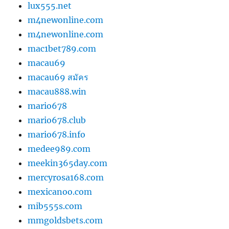
lux555.net
m4newonline.com
m4newonline.com
mac1bet789.com
macau69
macau69 สมัคร
macau888.win
mario678
mario678.club
mario678.info
medee989.com
meekin365day.com
mercyrosa168.com
mexicanoo.com
mib555s.com
mmgoldsbets.com