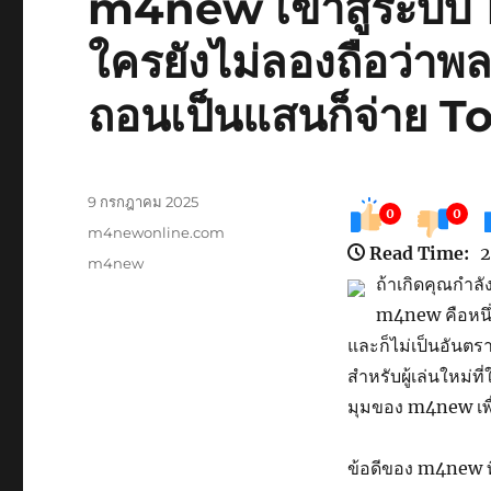
m4new เข้าสู่ระบ
ใครยังไม่ลองถือว่าพล
ถอนเป็นแสนก็จ่าย T
เขียน
9 กรกฎาคม 2025
0
0
เมื่อ
หมวด
m4newonline.com
Read Time:
2
หมู่
ป้าย
m4new
ถ้าเกิดคุณกำล
กำกับ
m4new คือหนึ่
และก็ไม่เป็นอันตรา
สำหรับผู้เล่นใหม่ท
มุมของ m4new เพื่
ข้อดีของ m4new ที่