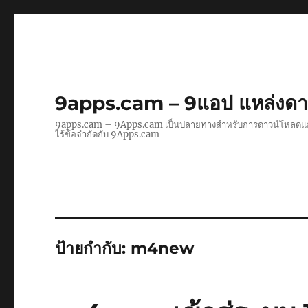
9apps.cam – 9แอป แหล่งด
9apps.cam – 9Apps.cam เป็นปลายทางสำหรับการดาวน์โหลดแอปที
ไร้ข้อจำกัดกับ 9Apps.cam
ป้ายกำกับ:
m4new