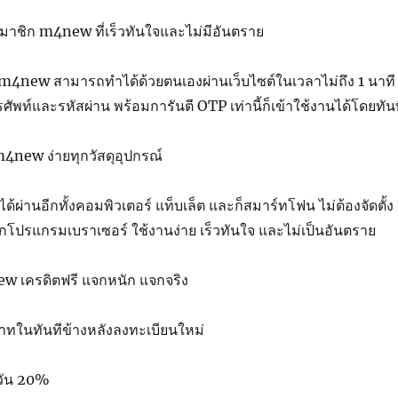
มาชิก m4new ที่เร็วทันใจและไม่มีอันตราย
m4new สามารถทำได้ด้วยตนเองผ่านเว็บไซต์ในเวลาไม่ถึง 1 นาที
ัพท์และรหัสผ่าน พร้อมการันตี OTP เท่านี้ก็เข้าใช้งานได้โดยทัน
 m4new ง่ายทุกวัสดุอุปกรณ์
ด้ผ่านอีกทั้งคอมพิวเตอร์ แท็บเล็ต และก็สมาร์ทโฟน ไม่ต้องจัดตั้ง
โปรแกรมเบราเซอร์ ใช้งานง่าย เร็วทันใจ และไม่เป็นอันตราย
ew เครดิตฟรี แจกหนัก แจกจริง
บาทในทันทีข้างหลังลงทะเบียนใหม่
วัน 20%