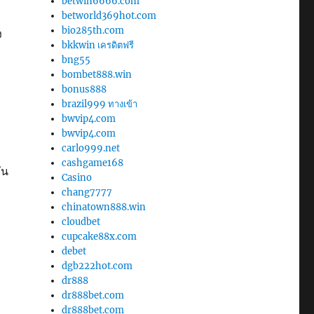
betwin6666.com
betworld369hot.com
bio285th.com
ง
bkkwin เครดิตฟรี
bng55
bombet888.win
bonus888
brazil999 ทางเข้า
bwvip4.com
bwvip4.com
carlo999.net
cashgame168
ัน
Casino
chang7777
chinatown888.win
cloudbet
cupcake88x.com
debet
dgb222hot.com
dr888
dr888bet.com
dr888bet.com