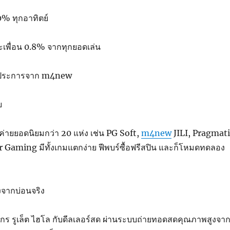
0% ทุกอาทิตย์
นะเพื่อน 0.8% จากทุกยอดเล่น
นาประการจาก m4new
ย
ค่ายยอดนิยมกว่า 20 แห่ง เช่น PG Soft,
m4new
JILI, Pragmati
er Gaming มีทั้งเกมแตกง่าย ฟีพบร์ซื้อฟรีสปิน และก็โหมดทดลอง
งจากบ่อนจริง
ังกร รูเล็ต ไฮโล กับดีลเลอร์สด ผ่านระบบถ่ายทอดสดคุณภาพสูงจา