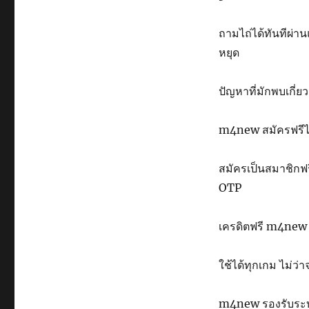
ถามไถ่ได้ทันทีผ่าน
หยุด
ปัญหาที่มักพบเกี่
m4new สมัครฟรี
สมัครเป็นสมาชิกฟรี
OTP
เครดิตฟรี m4new ใ
ใช้ได้ทุกเกม ไม่ว่
m4new รองรับระบ