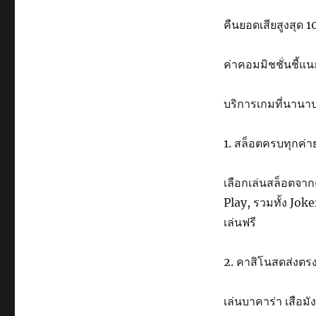
คืนยอดเสียสูงสุด 1
ค่าคอมมิชชั่นชี้แ
บริการเกมที่นา
1. สล็อตครบทุกค่า
เลือกเล่นสล็อตจาก
Play, รวมทั้ง Jok
เล่นฟรี
2. คาสิโนสดส่งตร
เล่นบาคาร่า เสือม