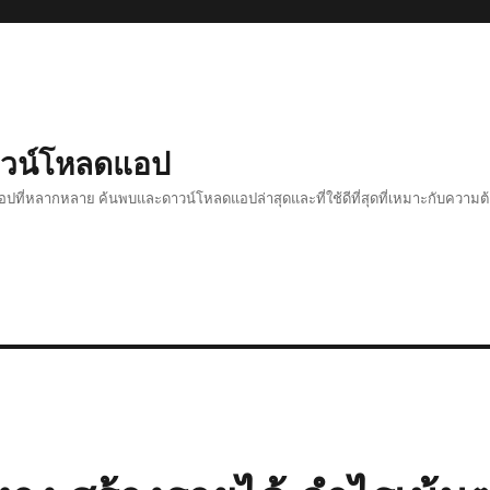
าวน์โหลดแอป
่หลากหลาย ค้นพบและดาวน์โหลดแอปล่าสุดและที่ใช้ดีที่สุดที่เหมาะกับความต