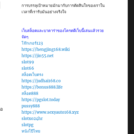
ๆ
การบรรลุเป้าหมายมักมากับการตัดสินใจของเราใน
เวลาที่เรารับมันอย่างจริงใจ
เว็บสล็อตและบาคาร่าของโครตดีเว็บนี้เล่นแล้วรวย
จัดๆ
โจ๊กเกอร์123
https://hengjing168.wiki
https://jin55.net
slot99
slot66
สล็อตเว็บตรง
https://judhai168.co
https://bonus888.life
สล็อต888
https://pgslot.today
pussy888
ือ
https://www.sexyauto168.xyz
slotxo24hr
slotpg
หนังโป๊ไทย