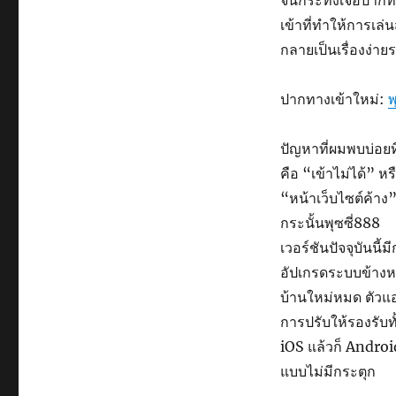
จนกระทั่งเจอปาก
เข้าที่ทำให้การเล่
กลายเป็นเรื่องง่าย
ปากทางเข้าใหม่:
พ
ปัญหาที่ผมพบบ่อยที
คือ “เข้าไม่ได้” หร
“หน้าเว็บไซต์ค้าง”
กระนั้นพุซซี่888
เวอร์ชันปัจจุบันนี้ม
อัปเกรดระบบข้างห
บ้านใหม่หมด ตัวแอ
การปรับให้รองรับทั
iOS แล้วก็ Androi
แบบไม่มีกระตุก