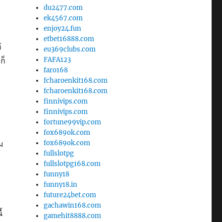
du2477.com
ek4567.com
enjoy24.fun
etbet16888.com
้
eu369clubs.com
ก็
FAFA123
faro168
fcharoenkit168.com
fcharoenkit168.com
finnivips.com
finnivips.com
fortune99vip.com
fox689ok.com
ม
fox689ok.com
fullslotpg
fullslotpg168.com
funny18
funny18.in
future24bet.com
gachawin168.com
้
gamehit8888.com