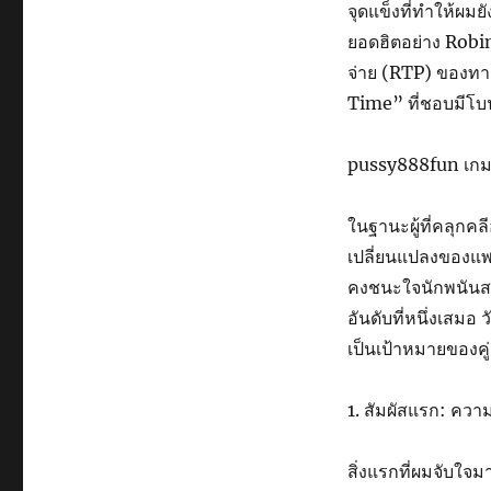
จุดแข็งที่ทำให้ผมย
ยอดฮิตอย่าง Robin
จ่าย (RTP) ของทาง
Time” ที่ชอบมีโบ
pussy888fun เกมสล
ในฐานะผู้ที่คลุก
เปลี่ยนแปลงของแพลต
คงชนะใจนักพนันสาย
อันดับที่หนึ่งเสมอ
เป็นเป้าหมายของคู่
1. สัมผัสแรก: ควา
สิ่งแรกที่ผมจับใจม