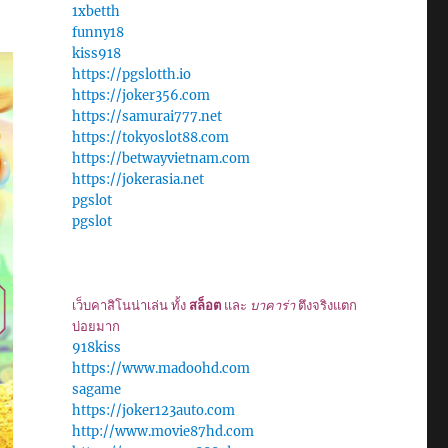
1xbetth
funny18
kiss918
https://pgslotth.io
https://joker356.com
https://samurai777.net
https://tokyoslot88.com
https://betwayvietnam.com
https://jokerasia.net
pgslot
pgslot
เว็บคาสิโนน่าเล่น ทั้ง
สล็อต
และ
บาคาร่า
ตึงจริงแตก
บ่อยมาก
918kiss
https://www.madoohd.com
sagame
https://joker123auto.com
http://www.movie87hd.com