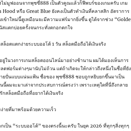
ังไม่มูฟออนจากพุซซี่888 เป็นตัวคูณแล้วก็ฟีพบร์ของเกมครับ เกม
 Hood หรือ Great Blue ยังคงเป็นตัวทำเงินที่คลาสสิก อัตราการ
เข้าใหม่นี้ดูเหมือนจะมีความแฟร์มากยิ่งขึ้น ดูได้จากช่วง “Gold
นัสแตกบ่อยครั้งจนกระทั่งตกอกตกใจ
็อตแตกง่ายระบบออโต้ 1 วัน สล็อตมือถือได้เงินจริง
คลีอยู่ในวงการเกมสล็อตออนไลน์มาอย่างช้านาน ผมได้มองเห็นการ
ฟอร์มต่างๆมานับไม่ถ้วน แต่ถ้าเกิดจะให้กล่าวถึงหนึ่งในชื่อที่ยัง
ปั่นแบบแน่นแฟ้น ชื่อของ พุซซี่888 ชอบถูกหยิบยกขึ้นมาเป็น
 วันนี้ผมจะมาเล่าจากประสบการณ์ตรงว่า เพราะเหตุใดที่นี่ถึงกลาย
รักสล็อตมือถือที่อยากได้เงินจริง
มง่ายที่มาพร้อมด้วยความเร็ว
ากเป็น “ระบบออโต้” ของตรงนี้นะครับ ในยุค 2026 ที่ทุกๆสิ่งทุกๆ