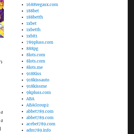
1688vegasx.com
188bet
188betth
1xbet
1xbetth
1xbit1
789pluss.com
888pg
8lots.com
ยว
8lots.com
8lots.me
918Kiss
918kissauto
918kissme
9kpluss.com
ABA
ABAGroup2
าง
abbet789.com
abbet789.com
อง
acebet789.com
ป
adm789.info