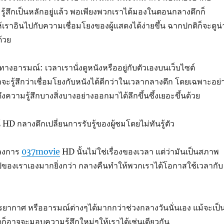
้สึกเป็นหลักอยู่แล้ว พอเพียงพวกเราได้มองในตอนกลางดึกก็
้เราอินไปกับความเชื่อมโยงของผู้แสดงได้ง่ายขึ้น ฉากปกติก็จะดูน่
ด้วย
ทางอารมณ์: เวลาเรานั่งดูหนังหรืออยู่กับตัวเองบนเว็บไซต์
รู้สึกว่าเชื่อมโยงกับหนังได้ดีกว่าในเวลากลางดึก โดยเฉพาะอย่
ดึงความรู้สึกบางสิ่งบางอย่างออกมาได้ลึกขึ้นซึ้งเยอะขึ้นด้วย
HD กลางดึกเปลี่ยนการรับรู้ของผู้ชมโดยไม่ทันรู้ตัว
ปลงการ
037movie
HD นั้นไม่ใช่เรื่องของเวลา แต่ว่ามันเป็นสภาพ
ไปของเราเองมากยิ่งกว่า กลางคืนทำให้พวกเราได้โอกาสใช้เวลากับ
รรยากาศ หรืออารมณ์ต่างๆได้มากกว่าช่วงกลางวันนั่นเอง แม้จะเป็
คยดูก็อาจจะมอบความรู้สึกใหม่ๆให้เราได้เช่นเดียวกัน