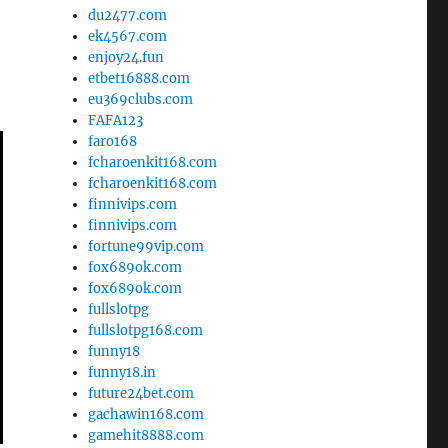
du2477.com
ek4567.com
enjoy24.fun
etbet16888.com
eu369clubs.com
FAFA123
faro168
fcharoenkit168.com
fcharoenkit168.com
finnivips.com
finnivips.com
fortune99vip.com
fox689ok.com
fox689ok.com
fullslotpg
fullslotpg168.com
funny18
funny18.in
future24bet.com
gachawin168.com
gamehit8888.com