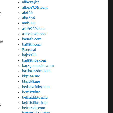
allbet24hr
allone745s.com
า
alot66
alot666
amb888
asb9999.com
askyouwin888
ba88th.com
าง
ba88th.com
Baccarat
baj88thb
baj88thbz.com
bar4game24hr.com
baslot168bet.com
bbp168.me
bbp168.me
betboxclubs.com
betflixtikto
betflixtikto.info
betflixtikto.info
น
betm4vip.com