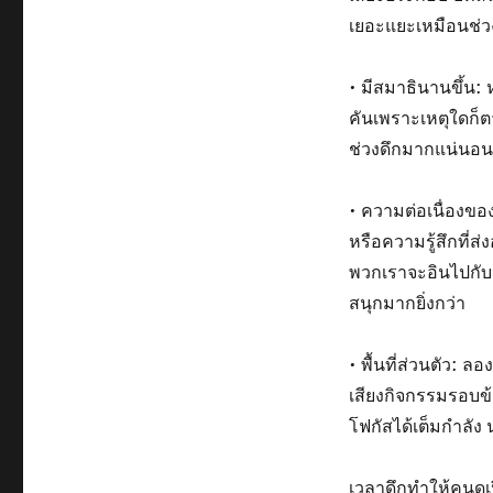
เยอะแยะเหมือนช่วงเ
• มีสมาธินานขึ้น:
คันเพราะเหตุใดก็ต
ช่วงดึกมากแน่นอน เ
• ความต่อเนื่องข
หรือความรู้สึกที่
พวกเราจะอินไปกับหน
สนุกมากยิ่งกว่า
• พื้นที่ส่วนตัว: ล
เสียงกิจกรรมรอบข้า
โฟกัสได้เต็มกำลัง
เวลาดึกทำให้คนดูเ