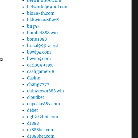
betwin6666.com
betworld369hot.com
bio285th.com
bkkwin เครดิตฟรี
bng55
bombet888.win
bonus888
brazil999 ทางเข้า
bwvip4.com
ลย
bwvip4.com
carlo999.net
cashgame168
Casino
chang7777
chinatown888.win
cloudbet
cupcake88x.com
debet
dgb222hot.com
dr888
dr888bet.com
dr888bet.com