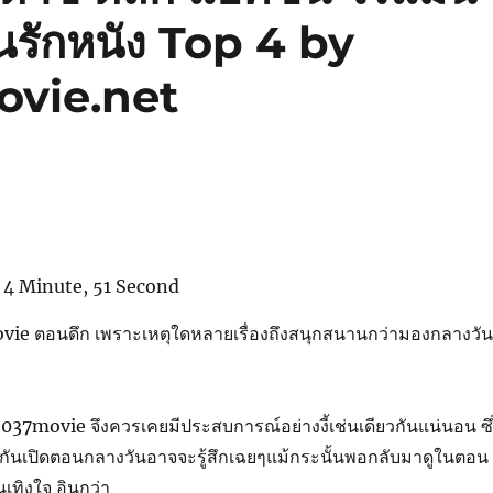
คนรักหนัง Top 4 by
ovie.net
4 Minute, 51 Second
ie ตอนดึก เพราะเหตุใดหลายเรื่องถึงสนุกสนานกว่ามองกลางวัน
บ 037movie จึงควรเคยมีประสบการณ์อย่างงี้เช่นเดียวกันแน่นอน ซึ
ดียวกันเปิดตอนกลางวันอาจจะรู้สึกเฉยๆแม้กระนั้นพอกลับมาดูในตอน
นเทิงใจ อินกว่า