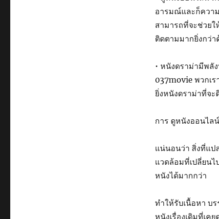
อารมณ์และก็ความรู
สามารถที่จะช่วยให
ติดตามมากยิ่งกว่า
• หนังดราม่ามีพลัง
037movie พวกเราจะ
ยิ่งหนังดราม่าที่จะ
การ ดูหนังออนไลน์ 
แน่นอนว่า สิ่งที่แ
แวดล้อมที่เปลี่ยน
หนังได้มากกว่า
ทำให้รับเนื้อหา บ
หนังเรื่องเดิมที่เ