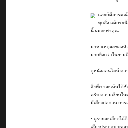
และก็มีอารมณ์ร่
ทุกสิ่ง แม้กระ
นี้ ผมจะพาคุณ
มาหาเหตุผลของหัวข
มากยิ่งกว่าในยามด
ดูหนังออนไลน์ ควา
สิ่งที่เราจะเห็นได
ครับ ความเงียบใน
มีเสียงก่อกวน การ
• ดูรายละเอียดได้
เสียงประกอบ บทสนทน