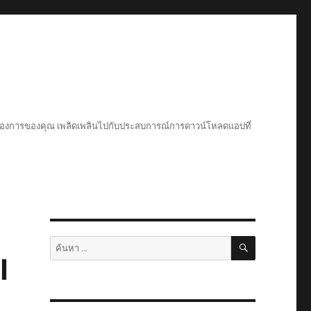
้องการของคุณ เพลิดเพลินไปกับประสบการณ์การดาวน์โหลดแอปที่
ค้นหา
ค้นหา:
l