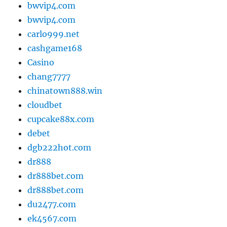
bwvip4.com
bwvip4.com
carlo999.net
cashgame168
Casino
chang7777
chinatown888.win
cloudbet
cupcake88x.com
debet
dgb222hot.com
dr888
dr888bet.com
dr888bet.com
du2477.com
ek4567.com