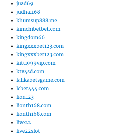
juad69
judhai168
khumsup888.me
kimchibetbet.com
kingdom66
kingxxxbet123.com
kingxxxbet123.com
kitti999vip.com
ktv4sd.com
lalikabetsgame.com
lcbet444.com
lion123
lionth168.com
lionth168.com
live22
live22slot