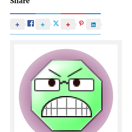
Share