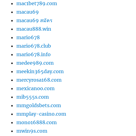
mac1bet789.com
macau69
macau69 สมัคร
macau888.win
mario678
mario678.club
mario678.info
medee989.com
meekin365day.com
mercyrosa168.com
mexicanoo.com
mib555s.com
mmgoldsbets.com
mmplay-casino.com
mono16888.com
mwin9s.com