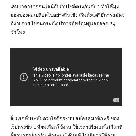
เล่นบาคาร่าออนไลน์กับเว็บไซต์ตรงอันดับ 1 ทำให้มุม
มองของผมเปลี่ยนไปอย่างสิ้นเชิง เริ่มตั้งแต่วิธีการสมัคร
ที่ง่ายดาย ไปจนกระทั่งบริการที่พร้อมดูแลตลอด 24
ชั่วโมง
สิ่งแรกที่ประทับดวงใจคือระบบ สมัครสมาชิกฟรี ของ
เว็บตรงชั้น 1 ที่ผมเลือกใช้งาน ใช้เวลาเพียงแต่ไม่กี่นาที
ก็สามารถล็อกอินเข้าระบบได้ทันที ไม่เสียค่าใช้จ่าย