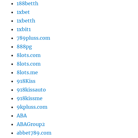
188betth
1xbet
1xbetth
1xbit1
789pluss.com
888pg
8lots.com
8lots.com
8lots.me
918Kiss
918kissauto
918kissme
9kpluss.com
ABA
ABAGroup2
abbet789.com