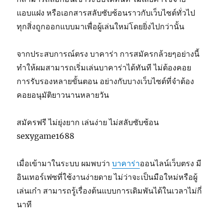
แอบแฝง หรือเอกสารสลับซับซ้อนราวกับเว็บไซต์ทั่วไป
ทุกสิ่งถูกออกแบบมาเพื่อผู้เล่นใหม่โดยยิ่งไปกว่านั้น
จากประสบการณ์ตรง บาคาร่า การสมัครกล้วยๆอย่างนี้
ทำให้ผมสามารถเริ่มเล่นบาคาร่าได้ทันที ไม่ต้องคอย
การรับรองหลายขั้นตอน อย่างกับบางเว็บไซต์ที่จำต้อง
คอยอนุมัติยาวนานหลายวัน
สมัครฟรี ไม่ยุ่งยาก เล่นง่าย ไม่สลับซับซ้อน
sexygame1688
เมื่อเข้ามาในระบบ ผมพบว่า
บาคาร่า
ออนไลน์เว็บตรง มี
อินเทอร์เฟซที่ใช้งานง่ายดาย ไม่ว่าจะเป็นมือใหม่หรือผู้
เล่นเก๋า สามารถรู้เรื่องต้นแบบการเดิมพันได้ในเวลาไม่กี่
นาที