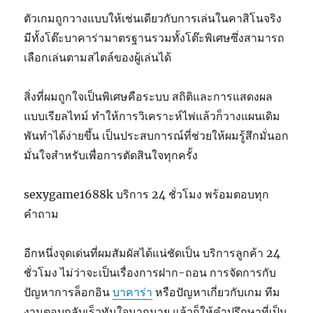
ตัวเกมถูกวางแบบให้เช่นเดียวกับการเล่นในคาสิโนจริง
มีทั้งโต๊ะบาคาร่ามาตรฐานรวมทั้งโต๊ะพิเศษซึ่งสามารถ
เลือกเล่นตามสไตล์ของผู้เล่นได้
สิ่งที่ผมถูกใจเป็นพิเศษคือระบบ สถิติและการแสดงผล
แบบเรียลไทม์ ทำให้การวิเคราะห์ไพ่แล้วก็วางแผนเดิม
พันทำได้ง่ายขึ้น เป็นประสบการณ์ที่ช่วยให้ผมรู้สึกมั่นอก
มั่นใจสำหรับเพื่อการตัดสินใจทุกครั้ง
sexygame1688k บริการ 24 ชั่วโมง พร้อมตอบทุก
คำถาม
อีกหนึ่งจุดเด่นที่ผมสัมผัสได้แน่ชัดเป็น บริการลูกค้า 24
ชั่วโมง ไม่ว่าจะเป็นเรื่องการฝาก-ถอน การจัดการกับ
ปัญหาการล็อกอิน
บาคาร่า
หรือปัญหาเกี่ยวกับเกม ทีม
งานตอบกลับเร็วทันใจมากมาย แล้วก็ให้คำปรึกษาที่เป็น