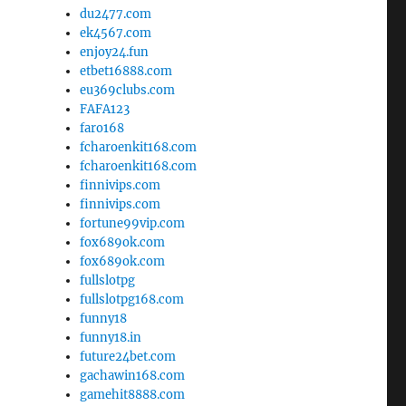
du2477.com
ek4567.com
enjoy24.fun
etbet16888.com
eu369clubs.com
FAFA123
faro168
fcharoenkit168.com
fcharoenkit168.com
finnivips.com
finnivips.com
fortune99vip.com
fox689ok.com
fox689ok.com
fullslotpg
fullslotpg168.com
funny18
funny18.in
future24bet.com
gachawin168.com
gamehit8888.com