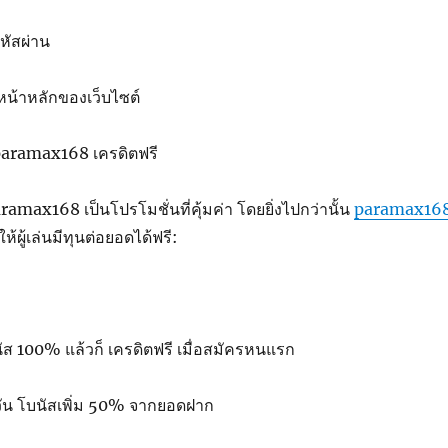
หัสผ่าน
ู่หน้าหลักของเว็บไซต์
 paramax168 เครดิตฟรี
ramax168 เป็นโปรโมชั่นที่คุ้มค่า โดยยิ่งไปกว่านั้น
paramax16
ห้ผู้เล่นมีทุนต่อยอดได้ฟรี:
ัส 100% แล้วก็ เครดิตฟรี เมื่อสมัครหนแรก
น โบนัสเพิ่ม 50% จากยอดฝาก