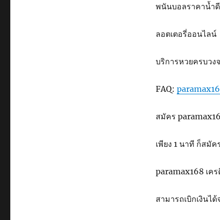
พนันบอลราคาน้ำดีท
ลอตเตอรี่ออนไลน์
บริการหวยครบวงจร
FAQ:
paramax168
สมัคร paramax16
เพียง 1 นาที ก็สมัค
paramax168 เครดิต
สามารถเบิกเงินได้จ