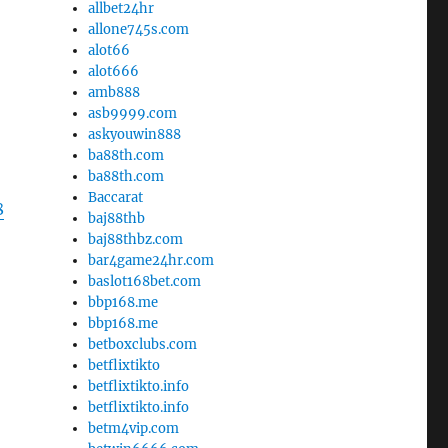
allbet24hr
allone745s.com
alot66
alot666
amb888
asb9999.com
askyouwin888
ba88th.com
ba88th.com
Baccarat
8
baj88thb
baj88thbz.com
bar4game24hr.com
baslot168bet.com
bbp168.me
bbp168.me
betboxclubs.com
betflixtikto
betflixtikto.info
betflixtikto.info
betm4vip.com