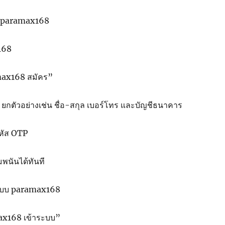
 paramax168
168
amax168 สมัคร”
 ยกตัวอย่างเช่น ชื่อ-สกุล เบอร์โทร และบัญชีธนาคาร
รหัส OTP
มพนันได้ทันที
ระบบ paramax168
ax168 เข้าระบบ”