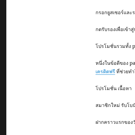
กรอกยูสเซอร์และร
กดรับรองเพื่อเข้าส
โปรโมชั่นรวมทั้ง
หนึ่งในข้อดีของ pa
เครดิตฟรี
ที่ช่วยทำใ
โปรโมชั่น เนื้อหา
สมาชิกใหม่ รับโบน
ฝากคราวแรกของวั