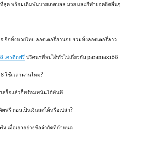
ี่สุด พร้อมเดิมพันบาสเกตบอล มวย และกีฬายอดฮิตอื่นๆ
 อีกทั้งหวยไทย ลอตเตอรี่ฮานอย รวมทั้งลอตเตอรี่ลาว
 เครดิตฟรี
ปริศนาที่พบได้ทั่วไปเกี่ยวกับ paramax168
8 ใช้เวลานานไหม?
รเสร็จแล้วก็พร้อมพนันได้ทันที
ฟรี ถอนเป็นเงินสดได้หรือเปล่า?
ริง เมื่อเอาอย่างข้อจำกัดที่กำหนด