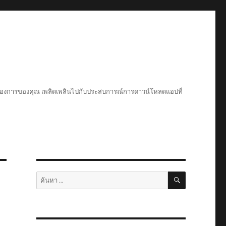
้องการของคุณ เพลิดเพลินไปกับประสบการณ์การดาวน์โหลดแอปที่
ค้นหา
ค้นหา: