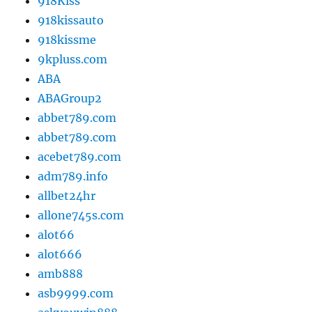
918Kiss
918kissauto
918kissme
9kpluss.com
ABA
ABAGroup2
abbet789.com
abbet789.com
acebet789.com
adm789.info
allbet24hr
allone745s.com
alot66
alot666
amb888
asb9999.com