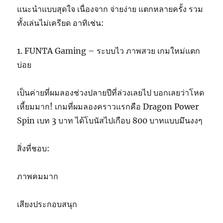
แนะนำแบบสุดใจ เนื่องจาก จ่ายง่าย แตกหลายครั้ง รวม
ทั้งเล่นไม่เครียด อาทิเช่น:
1. FUNTA Gaming – ระบบไว ภาพสวย เกมใหม่แตก
บ่อย
เป็นค่ายที่ผมลองช่วงปลายปีที่ล่วงเลยไป บอกเลยว่าโหด
เหี้ยมมาก! เกมที่ผมลองคราวแรกคือ Dragon Power
Spin เบท 3 บาท ได้โบนัสไปเกือบ 800 บาทแบบมึนงงๆ
สิ่งที่ชอบ:
ภาพคมมาก
เสียงประกอบสนุก