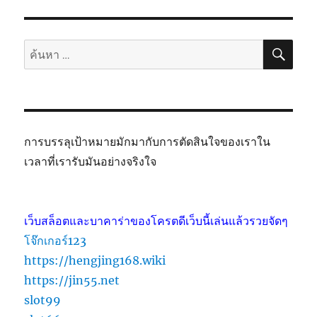
ค้นห
ค้นหา:
การบรรลุเป้าหมายมักมากับการตัดสินใจของเราใน
เวลาที่เรารับมันอย่างจริงใจ
เว็บสล็อตและบาคาร่าของโครตดีเว็บนี้เล่นแล้วรวยจัดๆ
โจ๊กเกอร์123
https://hengjing168.wiki
https://jin55.net
slot99