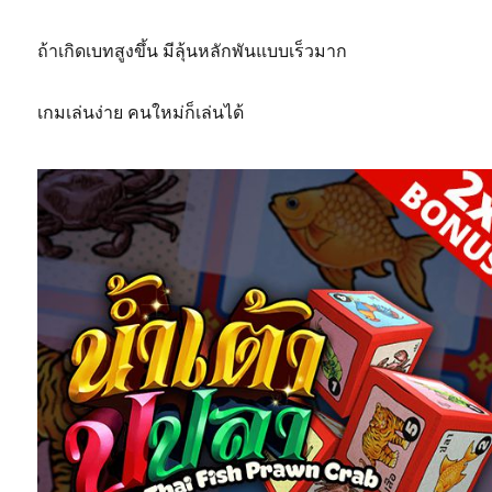
ถ้าเกิดเบทสูงขึ้น มีลุ้นหลักพันแบบเร็วมาก
เกมเล่นง่าย คนใหม่ก็เล่นได้