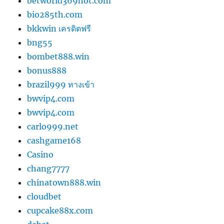
betworld369hot.com
bio285th.com
bkkwin เครดิตฟรี
bng55
bombet888.win
bonus888
brazil999 ทางเข้า
bwvip4.com
bwvip4.com
carlo999.net
cashgame168
Casino
chang7777
chinatown888.win
cloudbet
cupcake88x.com