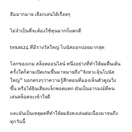
ธีมมากมาย เลือกเล่นได้เรื่อยๆ
ไม่จำเป็นที่จะต้องใช้ทุนมากก็แตกดี
texas24 ที่มีรางวัลใหญ่ โบนัสออกบ่อยมากสุด
โลกของเกม สล็อตออนไลน์ หนึ่งอย่างที่ทำให้ผมตื่นเต้น
ครั้งใดก็ตามเปิดเกมขึ้นมาหมายถึง”จังหวะลุ้นโบนัส
ใหญ่” บอกตรงๆว่าความรู้สึกตอนที่มองเห็นตัวคูณวิ่ง
ขึ้น หรือได้ยินเสียงแจ็กพอตแตก มันเป็นอารมณ์ที่คน
เล่นสล็อตจะเข้าใจดี
และมันเป็นเหตุผลที่ทำให้ผมยังคงเล่นต่อเนื่องมาจนถึง
ทุกวันนี้