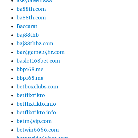
askyouwin888
ba88th.com
ba88th.com
Baccarat
baj88thb
baj88thbz.com
bar4game24hr.com
baslot168bet.com
bbp168.me
bbp168.me
betboxclubs.com
betflixtikto
betflixtikto.info
betflixtikto.info
betm4vip.com
betwin6666.com