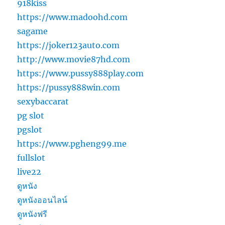
918kiss
https://www.madoohd.com
sagame
https://joker123auto.com
http://www.movie87hd.com
https://www.pussy888play.com
https://pussy888win.com
sexybaccarat
pg slot
pgslot
https://www.pgheng99.me
fullslot
live22
ดูหนัง
ดูหนังออนไลน์
ดูหนังฟรี