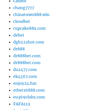
Casino
chang7777
chinatown888.win
cloudbet
cupcake88x.com
debet
dgb222hot.com
dr888
dr888bet.com
dr888bet.com
du2477.com
ek4567.com
enjoy24.fun
etbet16888.com
eu369clubs.com
FAFA123