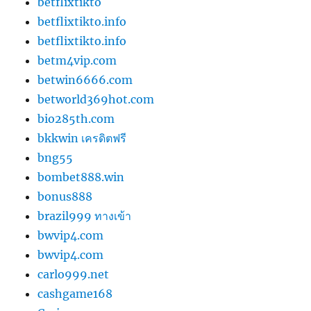
betflixtikto
betflixtikto.info
betflixtikto.info
betm4vip.com
betwin6666.com
betworld369hot.com
bio285th.com
bkkwin เครดิตฟรี
bng55
bombet888.win
bonus888
brazil999 ทางเข้า
bwvip4.com
bwvip4.com
carlo999.net
cashgame168