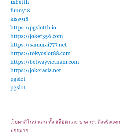
1xbetth
funny18
kiss918
https://pgslotth.io
https://joker356.com
https://samurai777.net
https://tokyoslot88.com
https://betwayvietnam.com
https://jokerasia.net
pgslot
pgslot
เว็บคาสิโนน่าเล่น ทั้ง
สล็อต
และ
บาคาร่า
ตึงจริงแตก
บ่อยมาก