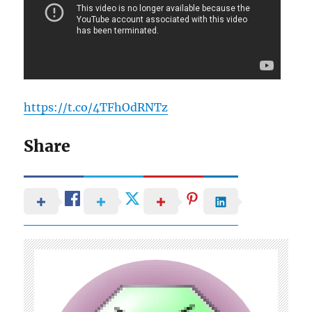
https://t.co/4TFhOdRNTz
Share