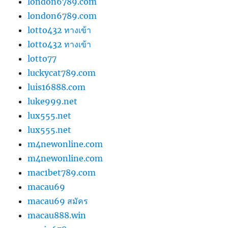
london6789.com
london6789.com
lotto432 ทางเข้า
lotto432 ทางเข้า
lotto77
luckycat789.com
luis16888.com
luke999.net
lux555.net
lux555.net
m4newonline.com
m4newonline.com
mac1bet789.com
macau69
macau69 สมัคร
macau888.win