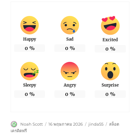
Happy
Sad
Excited
0
%
0
%
0
%
Sleepy
Angry
Surprise
0
%
0
%
0
%
ผู้
เขียน
หมวด
ป้าย
Noah Scott
16 พฤษภาคม 2026
jinda55
สล็อต
เขียน
เมื่อ
หมู่
กำกับ
เครดิตฟรี