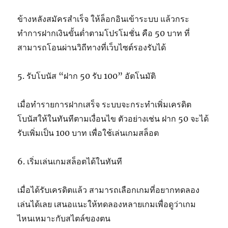
ข้างหลังสมัครสำเร็จ ให้ล็อกอินเข้าระบบ แล้วกระ
ทำการฝากเงินขั้นต่ำตามโปรโมชั่น คือ 50 บาท ที่
สามารถโอนผ่านวิถีทางที่เว็บไซต์รองรับได้
5. รับโบนัส “ฝาก 50 รับ 100” อัตโนมัติ
เมื่อทำรายการฝากเสร็จ ระบบจะกระทำเพิ่มเครดิต
โบนัสให้ในทันทีตามเงื่อนไข ตัวอย่างเช่น ฝาก 50 จะได้
รับเพิ่มเป็น 100 บาท เพื่อใช้เล่นเกมสล็อต
6. เริ่มเล่นเกมสล็อตได้ในทันที
เมื่อได้รับเครดิตแล้ว สามารถเลือกเกมที่อยากทดลอง
เล่นได้เลย เสนอแนะให้ทดลองหลายเกมเพื่อดูว่าเกม
ไหนเหมาะกับสไตล์ของตน