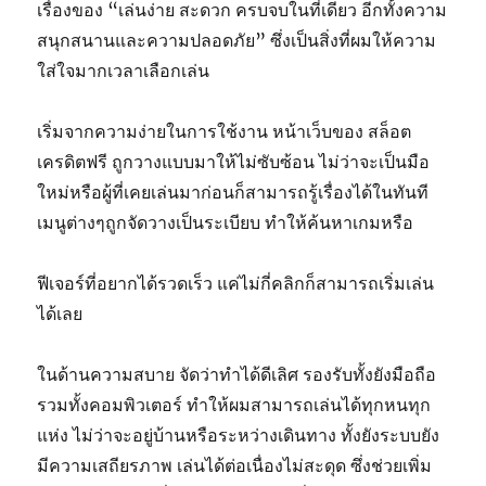
เรื่องของ “เล่นง่าย สะดวก ครบจบในที่เดียว อีกทั้งความ
สนุกสนานและความปลอดภัย” ซึ่งเป็นสิ่งที่ผมให้ความ
ใส่ใจมากเวลาเลือกเล่น
เริ่มจากความง่ายในการใช้งาน หน้าเว็บของ สล็อต
เครดิตฟรี ถูกวางแบบมาให้ไม่ซับซ้อน ไม่ว่าจะเป็นมือ
ใหม่หรือผู้ที่เคยเล่นมาก่อนก็สามารถรู้เรื่องได้ในทันที
เมนูต่างๆถูกจัดวางเป็นระเบียบ ทำให้ค้นหาเกมหรือ
ฟีเจอร์ที่อยากได้รวดเร็ว แค่ไม่กี่คลิกก็สามารถเริ่มเล่น
ได้เลย
ในด้านความสบาย จัดว่าทำได้ดีเลิศ รองรับทั้งยังมือถือ
รวมทั้งคอมพิวเตอร์ ทำให้ผมสามารถเล่นได้ทุกหนทุก
แห่ง ไม่ว่าจะอยู่บ้านหรือระหว่างเดินทาง ทั้งยังระบบยัง
มีความเสถียรภาพ เล่นได้ต่อเนื่องไม่สะดุด ซึ่งช่วยเพิ่ม