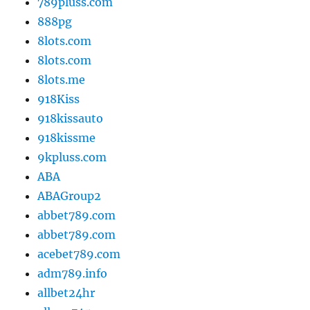
789pluss.com
888pg
8lots.com
8lots.com
8lots.me
918Kiss
918kissauto
918kissme
9kpluss.com
ABA
ABAGroup2
abbet789.com
abbet789.com
acebet789.com
adm789.info
allbet24hr