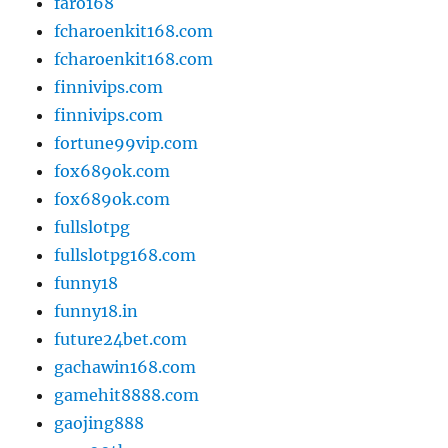
faro168
fcharoenkit168.com
fcharoenkit168.com
finnivips.com
finnivips.com
fortune99vip.com
fox689ok.com
fox689ok.com
fullslotpg
fullslotpg168.com
funny18
funny18.in
future24bet.com
gachawin168.com
gamehit8888.com
gaojing888