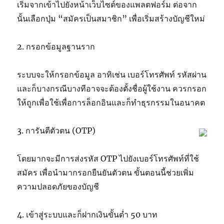
เริ่มจากเข้าไปยังหน้าเว็บไซต์ของแพลตฟอร์ม ต่อจาก
นั้นเลือกปุ่ม “สมัครเป็นสมาชิก” เพื่อเริ่มสร้างบัญชีใหม่
2. กรอกข้อมูลฐานราก
ระบบจะให้กรอกข้อมูล อาทิเช่น เบอร์โทรศัพท์ รหัสผ่าน
และก็บางกรณีบางทีอาจจะต้องตั้งชื่อผู้ใช้งาน ควรกรอก
ให้ถูกเพื่อใช้เพื่อการล็อกอินและก็ทำธุรกรรมในอนาคต
3. การันตีตัวตน (OTP)
โดยมากจะมีการส่งรหัส OTP ไปยังเบอร์โทรศัพท์ที่ใช้
สมัคร เพื่อนำมากรอกยืนยันตัวตน ขั้นตอนนี้ช่วยเพิ่ม
ความปลอดภัยของบัญชี
4. เข้าสู่ระบบและก็ฝากเงินขั้นต่ำ 50 บาท