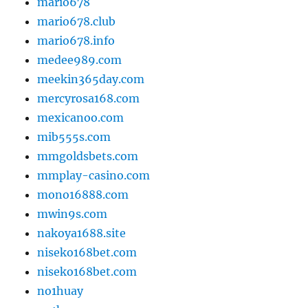
mario678
mario678.club
mario678.info
medee989.com
meekin365day.com
mercyrosa168.com
mexicanoo.com
mib555s.com
mmgoldsbets.com
mmplay-casino.com
mono16888.com
mwin9s.com
nakoya1688.site
niseko168bet.com
niseko168bet.com
no1huay