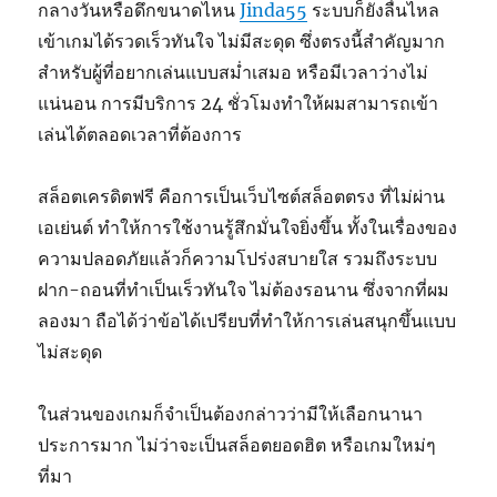
กลางวันหรือดึกขนาดไหน
Jinda55
ระบบก็ยังลื่นไหล
เข้าเกมได้รวดเร็วทันใจ ไม่มีสะดุด ซึ่งตรงนี้สำคัญมาก
สำหรับผู้ที่อยากเล่นแบบสม่ำเสมอ หรือมีเวลาว่างไม่
แน่นอน การมีบริการ 24 ชั่วโมงทำให้ผมสามารถเข้า
เล่นได้ตลอดเวลาที่ต้องการ
สล็อตเครดิตฟรี คือการเป็นเว็บไซต์สล็อตตรง ที่ไม่ผ่าน
เอเย่นต์ ทำให้การใช้งานรู้สึกมั่นใจยิ่งขึ้น ทั้งในเรื่องของ
ความปลอดภัยแล้วก็ความโปร่งสบายใส รวมถึงระบบ
ฝาก-ถอนที่ทำเป็นเร็วทันใจ ไม่ต้องรอนาน ซึ่งจากที่ผม
ลองมา ถือได้ว่าข้อได้เปรียบที่ทำให้การเล่นสนุกขึ้นแบบ
ไม่สะดุด
ในส่วนของเกมก็จำเป็นต้องกล่าวว่ามีให้เลือกนานา
ประการมาก ไม่ว่าจะเป็นสล็อตยอดฮิต หรือเกมใหม่ๆ
ที่มา