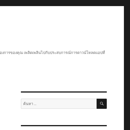
้องการของคุณ เพลิดเพลินไปกับประสบการณ์การดาวน์โหลดแอปที่
ค้นหา
ค้นหา: