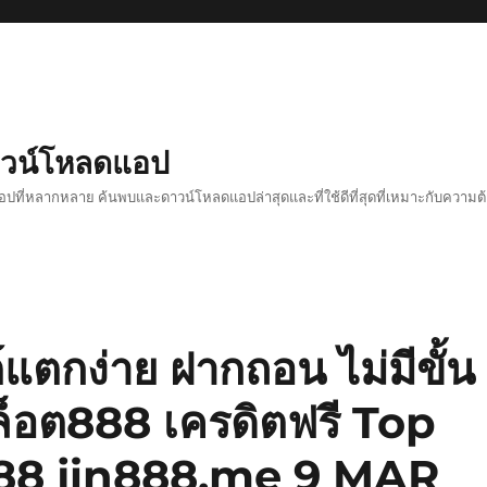
าวน์โหลดแอป
่หลากหลาย ค้นพบและดาวน์โหลดแอปล่าสุดและที่ใช้ดีที่สุดที่เหมาะกับความต
แตกง่าย ฝากถอน ไม่มีขั้น
สล็อต888 เครดิตฟรี Top
888 jin888.me 9 MAR