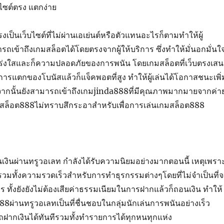
บไซต์ตรง แตกง่าย
รงเป็นเว็บไซต์ที่ไม่ผ่านเอเย่นต์หรือตัวแทนอะไรก็ตามทำให้ผู้
ถเข้าถึงเกมสล็อตได้โดยตรงจากผู้ให้บริการ ซึ่งทำให้มั่นอกมั่นใ
ปร่งใสและก็ความปลอดภัยของการพนัน โดยเกมสล็อตที่เว็บตรงเส
ารแตกของโบนัสแล้วก็แจ็คพอตที่สูง ทำให้ผู้เล่นได้โอกาสชนะเพิ่
จากนั้นยังสามารถเข้าถึงเกมjinda888ที่มีคุณภาพมากมายจากค่า
้เล่นสล็อต888ไม่ทราบสึกระอาสำหรับเพื่อการเล่นเกมสล็อต888
งินผ่านทรูวอเลท กำลังได้รับความนิยมอย่างมากตอนนี้ เหตุเพรา
ทั้งความรวดเร็วสำหรับการทำธุรกรรมต่างๆโดยที่ไม่จำเป็นที่จ
ร ทั้งยังยังไม่ต้องเสียค่าธรรมเนียมในการฝากแล้วก็ถอนเงิน ทำให้
8ผ่านทรูวอเลทเป็นที่ชื่นชอบในกลุ่มนักเล่นการพนันอย่างเร็ว
ถฝากเงินได้ทันทีรวมทั้งทำรายการได้ทุกหนทุกแห่ง