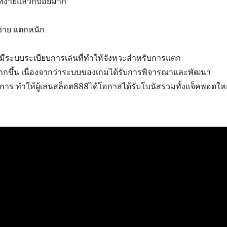
ง่ายแล้วก็บ่อยมาก
ง่าย แตกหนัก
ะมีระบบระเบียบการเล่นที่ทำให้จังหวะสำหรับการแตก
กขึ้น เนื่องจากว่าระบบของเกมได้รับการพิจารณาและพัฒนา
ิการ ทำให้ผู้เล่นสล็อต888ได้โอกาสได้รับโบนัสรวมทั้งแจ็คพอตให