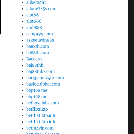
allbet24hr
allone745s.com
alot66
alot666
amb888
asb9999.com
askyouwin888
ba88th.com
ba88th.com
Baccarat
baj88thb
baj88thbz.com
bar4game24hr.com
baslot168bet.com
bbp168.me
bbp168.me
betboxclubs.com
betflixtikto
า
betflixtikto.info
betflixtikto.info
betm4vip.com