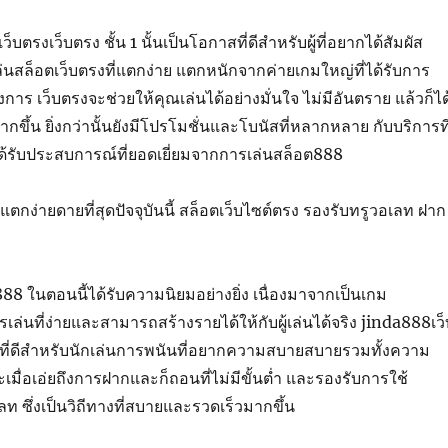
็บตรงเว็บตรง ชั้น 1 นั้นเป็นโอกาสที่ดีสำหรับผู้ที่อยากได้สัมผัส
สล็อตเว็บตรงที่แตกง่าย แตกหนักจากค่ายเกมใหญ่ที่ได้รับการ
การ เว็บตรงจะช่วยให้คุณเล่นได้อย่างมั่นใจ ไม่มีอันตราย แล้วก็ได
ขึ้น ยิ่งกว่านั้นยังมีโปรโมชั่นและโบนัสที่หลากหลาย กับบริการที
ด้รับประสบการณ์ที่ยอดเยี่ยมจากการเล่นสล็อต888
แตกง่ายดายที่สุดปัจจุบันนี้ สล็อตเว็บไซต์ตรง รองรับทรูวอเลท ฝาก
88 ในตอนนี้ได้รับความนิยมอย่างยิ่ง เนื่องมาจากเป็นเกม
ารเล่นที่ง่ายและสามารถสร้างรายได้ให้กับผู้เล่นได้จริง jinda888เว็
งที่ดีสำหรับนักเล่นการพนันที่อยากความสบายสบายรวมทั้งความ
มื่อเอ่ยถึงการฝากและก็ถอนที่ไม่มีขั้นต่ำ และรองรับการใช้
ท ซึ่งเป็นวิถีทางที่สบายและรวดเร็วมากขึ้น