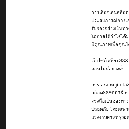
การเลือกเล่นสล็อตเว
ประสบการณ์การเล่น
รับรองอย่างเป็นทาง
โอกาสได้กำไรได้มาก
มีคุณภาพเพื่อคุณไ
เว็บไซต์ สล็อต888 
ถอนไม่มีอย่างต่ำ
การเล่นเกม jinda8
สล็อต888ที่มีวิธีก
ตรงถือเป็นช่องทา
ปลอดภัย โดยเฉพาะเ
แรงงานผ่านทรูวอเล