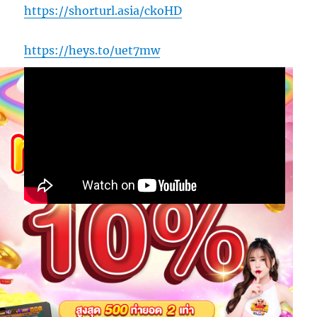
https://shorturl.asia/ckoHD
https://heys.to/uet7mw