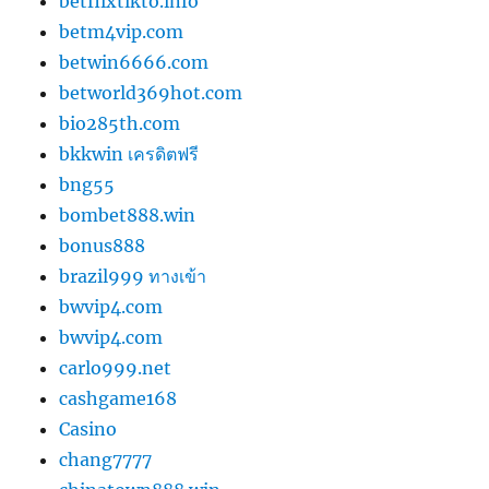
betflixtikto.info
betm4vip.com
betwin6666.com
betworld369hot.com
bio285th.com
bkkwin เครดิตฟรี
bng55
bombet888.win
bonus888
brazil999 ทางเข้า
bwvip4.com
bwvip4.com
carlo999.net
cashgame168
Casino
chang7777