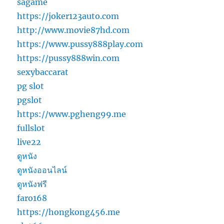
sagame
https://joker123auto.com
http://www.movie87hd.com
https://www.pussy888play.com
https://pussy888win.com
sexybaccarat
pg slot
pgslot
https://www.pgheng99.me
fullslot
live22
ดูหนัง
ดูหนังออนไลน์
ดูหนังฟรี
faro168
https://hongkong456.me