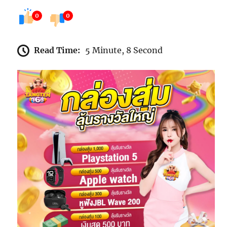
0
0
Read Time:
5 Minute, 8 Second