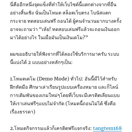
นี่คืออีกหนึ่งจุดแข็งที่ทำให้เว็บไซต์นี้แตกต่างจากที่อื่น
อย่างสิ้นเชิง นั่นเป็นโหมด สล็อตเว็บตรง โบนัสแตก
กระจาย ทดสอบเล่นฟรี ถอนได้ ผู้คนจำนวนมากบางครั้ง
อาจจะถามว่า “เห้ย! ทดสอบเล่นฟรีแล้วจะถอนเงินออก
มาได้อย่างไร ในเมื่อมันเป็นเงินเดโม?”
ผมขออธิบายให้ฟังจากที่ได้ลองใช้บริการมาครับ ระบบ
นี้แบ่งได้ 2 แบบอย่างหลักๆเป็น:
1.โหมดเดโม (Demo Mode) ทั่วไป: อันนี้มีไว้สำหรับ
ฝึกหัดมือ ศึกษาเล่าเรียนรูปแบบเครื่องหมาย และก็ไลน์
การเดิมพันของเกมใหม่ๆโดยที่เว็บจะมีเครดิตเลียนแบบ
ให้เราเล่นฟรีๆแบบไม่จำกัด (โหมดนี้ถอนไม่ได้ ซึ่งคือ
เรื่องธรรดา)
2.โหมดกิจกรรมแล้วก็เครดิตฟรีแจกจริง:
tangtem168