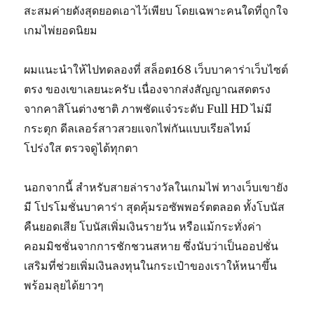
สะสมค่ายดังสุดยอดเอาไว้เพียบ โดยเฉพาะคนใดที่ถูกใจ
เกมไพ่ยอดนิยม
ผมแนะนำให้ไปทดลองที่ สล็อต168 เว็บบาคาร่าเว็บไซต์
ตรง ของเขาเลยนะครับ เนื่องจากส่งสัญญาณสดตรง
จากคาสิโนต่างชาติ ภาพชัดแจ๋วระดับ Full HD ไม่มี
กระตุก ดีลเลอร์สาวสวยแจกไพ่กันแบบเรียลไทม์
โปร่งใส ตรวจดูได้ทุกตา
นอกจากนี้ สำหรับสายล่ารางวัลในเกมไพ่ ทางเว็บเขายัง
มี โปรโมชั่นบาคาร่า สุดคุ้มรอซัพพอร์ตตลอด ทั้งโบนัส
คืนยอดเสีย โบนัสเพิ่มเงินรายวัน หรือแม้กระทั่งค่า
คอมมิชชั่นจากการชักชวนสหาย ซึ่งนับว่าเป็นออปชั่น
เสริมที่ช่วยเพิ่มเงินลงทุนในกระเป๋าของเราให้หนาขึ้น
พร้อมลุยได้ยาวๆ