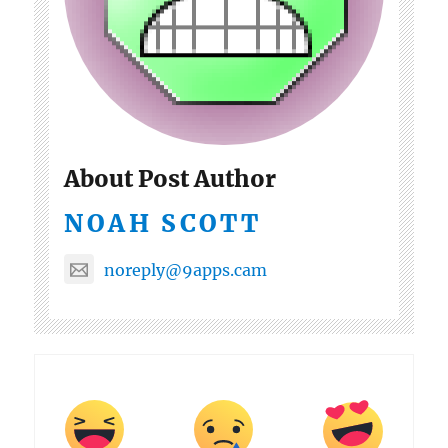
About Post Author
NOAH SCOTT
noreply@9apps.cam