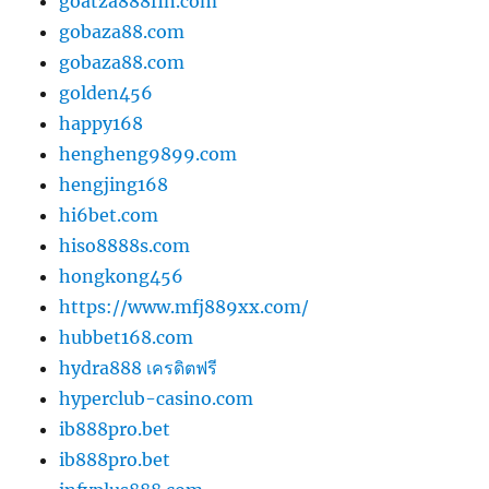
goatza888fin.com
gobaza88.com
gobaza88.com
golden456
happy168
hengheng9899.com
hengjing168
hi6bet.com
hiso8888s.com
hongkong456
https://www.mfj889xx.com/
hubbet168.com
hydra888 เครดิตฟรี
hyperclub-casino.com
ib888pro.bet
ib888pro.bet