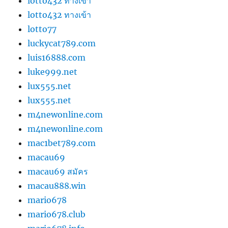
lotto432 ทางเข้า
lotto432 ทางเข้า
lotto77
luckycat789.com
luis16888.com
luke999.net
lux555.net
lux555.net
m4newonline.com
m4newonline.com
mac1bet789.com
macau69
macau69 สมัคร
macau888.win
mario678
mario678.club