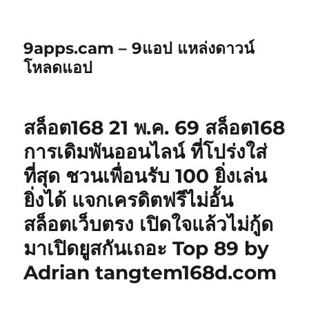
9apps.cam – 9แอป แหล่งดาวน์
โหลดแอป
สล็อต168 21 พ.ค. 69 สล็อต168
การเดิมพันออนไลน์ ที่โปร่งใส่
ที่สุด ชวนเพื่อนรับ 100 ยิ่งเล่น
ยิ่งได้ แจกเครดิตฟรีไม่อั้น
สล็อตเว็บตรง เปิดใจแล้วไม่กู้ด
มาเปิดยูสกันเถอะ Top 89 by
Adrian tangtem168d.com