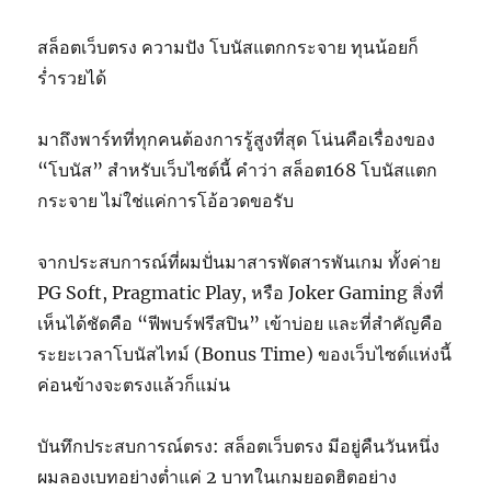
สล็อตเว็บตรง ความปัง โบนัสแตกกระจาย ทุนน้อยก็
ร่ำรวยได้
มาถึงพาร์ทที่ทุกคนต้องการรู้สูงที่สุด โน่นคือเรื่องของ
“โบนัส” สำหรับเว็บไซต์นี้ คำว่า สล็อต168 โบนัสแตก
กระจาย ไม่ใช่แค่การโอ้อวดขอรับ
จากประสบการณ์ที่ผมปั่นมาสารพัดสารพันเกม ทั้งค่าย
PG Soft, Pragmatic Play, หรือ Joker Gaming สิ่งที่
เห็นได้ชัดคือ “ฟีพบร์ฟรีสปิน” เข้าบ่อย และที่สำคัญคือ
ระยะเวลาโบนัสไทม์ (Bonus Time) ของเว็บไซต์แห่งนี้
ค่อนข้างจะตรงแล้วก็แม่น
บันทึกประสบการณ์ตรง: สล็อตเว็บตรง มีอยู่คืนวันหนึ่ง
ผมลองเบทอย่างต่ำแค่ 2 บาทในเกมยอดฮิตอย่าง