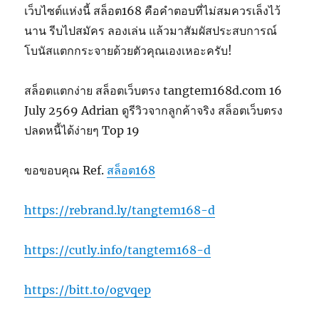
เว็บไซต์แห่งนี้ สล็อต168 คือคำตอบที่ไม่สมควรเล็งไว้
นาน รีบไปสมัคร ลองเล่น แล้วมาสัมผัสประสบการณ์
โบนัสแตกกระจายด้วยตัวคุณเองเหอะครับ!
สล็อตแตกง่าย สล็อตเว็บตรง tangtem168d.com 16
July 2569 Adrian ดูรีวิวจากลูกค้าจริง สล็อตเว็บตรง
ปลดหนี้ได้ง่ายๆ Top 19
ขอขอบคุณ Ref.
สล็อต168
https://rebrand.ly/tangtem168-d
https://cutly.info/tangtem168-d
https://bitt.to/ogvqep