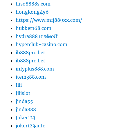
hiso8888s.com
hongkong456
https://www.mfj889xx.com/
hubbet168.com
hydra888 เครดิตฟรี
hyperclub-casino.com
ib888pro.bet
ib888pro.bet
infyplus888.com
item388.com
Jili
Jilislot
jinda55
jinda888
Joker123
joker123auto