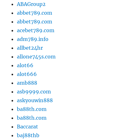
ABAGroup2
abbet789.com
abbet789.com
acebet789.com
adm789.info
allbet24hr
allone745s.com
alot66
alot666
amb888
asb9999.com
askyouwin888
ba88th.com
ba88th.com
Baccarat
baj88thb