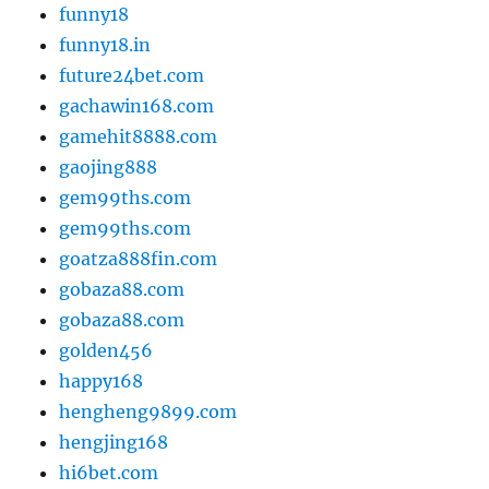
funny18
funny18.in
future24bet.com
gachawin168.com
gamehit8888.com
gaojing888
gem99ths.com
gem99ths.com
goatza888fin.com
gobaza88.com
gobaza88.com
golden456
happy168
hengheng9899.com
hengjing168
hi6bet.com