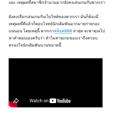
แยะ เหตุผลที่สมาชิกจำนวนมากยังคงเล่นเกมกับพวกเรา
ยังคงเลือกเล่นเกมกับเว็บไซต์ของพวกเรา มันก็ต้องมี
เหตุผลที่ดีแล้วก็ตอบโจทย์นักเดิมพันมากมายก่ายกอง
แน่นอน โดยเหตุนี้ พวกเรา
สล็อต888
ล่าสุด จะพาคุณไป
หาคำตอบเองครับว่า ทำไมค่ายเกมของเราถึงครอบ
ครองใจนักเดิมพันนานขนาดนี้