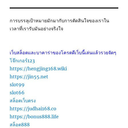
การบรรลุเป้าหมายมักมากับการตัดสินใจของเราใน
เวลาที่เรารับมันอย่างจริงใจ
เว็บสล็อตและบาคาร่าของโครตดีเว็บนี้เล่นแล้วรวยจัดๆ
โจ๊กเกอร์123
https://hengjing168.wiki
https://jin55.net
slot99
slot66
สล็อตเว็บตรง
https://judhai168.co
https://bonus888.life
สล็อต888