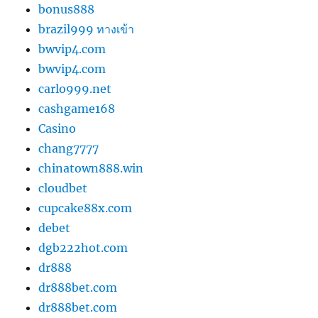
bonus888
brazil999 ทางเข้า
bwvip4.com
bwvip4.com
carlo999.net
cashgame168
Casino
chang7777
chinatown888.win
cloudbet
cupcake88x.com
debet
dgb222hot.com
dr888
dr888bet.com
dr888bet.com