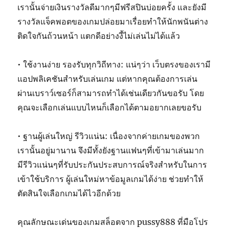
เรานั้นจ่ายเงินรางวัลดีมากๆมีฟรีสปินบ่อยครั้ง และยังมี
รางวัลแจ็คพอตของเกมปล่อยมาเรื่อยทำให้นักพนันต่าง
ติดใจกันถ้วนหน้า แตกดีอย่างงี้ไม่เล่นไม่ได้แล้ว
• ใช้งานง่าย รองรับทุกวิถีทาง: แน่ๆว่า เว็บตรงของเรามี
แอปพลิเคชันสำหรับเล่นเกม แต่หากคุณต้องการเล่น
ผ่านเบราว์เซอร์ก็สามารถทำได้เช่นเดียวกันขอรับ โดย
คุณจะเลือกเล่นแบบไหนก็เลือกได้ตามอยากเลยขอรับ
• ฐานผู้เล่นใหญ่ รีวิวแน่น: เนื่องจากค่ายเกมของพวก
เรานั้นอยู่มานาน จึงมีทั้งยังฐานแฟนๆที่เข้ามาเล่นมาก
มีรีวิวแน่นๆที่รับประกันประสบการณ์จริงสำหรับในการ
เข้าใช้บริการ ผู้เล่นใหม่หาข้อมูลเกมได้ง่าย ช่วยทำให้
ตัดสินใจเลือกเกมได้ไวอีกด้วย
คุณลักษณะเด่นของเกมสล็อตจาก pussy888 ที่มือโปร