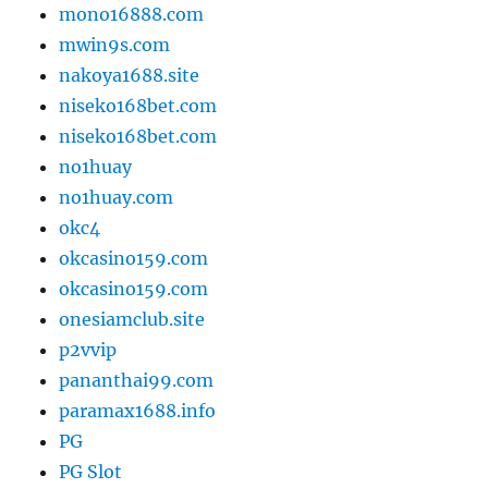
mono16888.com
mwin9s.com
nakoya1688.site
niseko168bet.com
niseko168bet.com
no1huay
no1huay.com
okc4
okcasino159.com
okcasino159.com
onesiamclub.site
p2vvip
pananthai99.com
paramax1688.info
PG
PG Slot