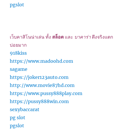
pgslot
เว็บคาสิโนน่าเล่น ทั้ง
สล็อต
และ
บาคาร่า
ตึงจริงแตก
บ่อยมาก
918kiss
https://www.madoohd.com
sagame
https://joker123auto.com
http://www.movie87hd.com
https://www.pussy888play.com
https://pussy888win.com
sexybaccarat
pg slot
pgslot