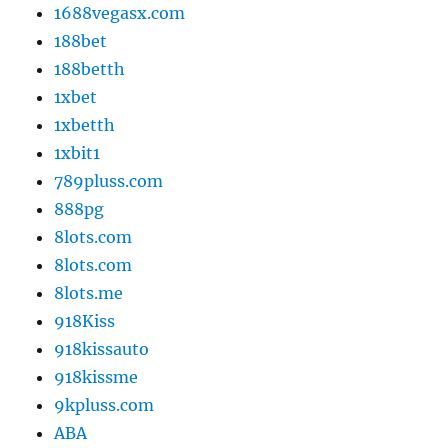
1688vegasx.com
188bet
188betth
1xbet
1xbetth
1xbit1
789pluss.com
888pg
8lots.com
8lots.com
8lots.me
918Kiss
918kissauto
918kissme
9kpluss.com
ABA