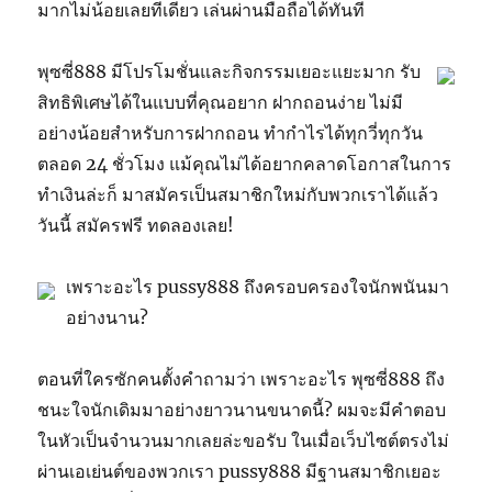
มากไม่น้อยเลยทีเดียว เล่นผ่านมือถือได้ทันที
พุซซี่888 มีโปรโมชั่นและกิจกรรมเยอะแยะมาก รับ
สิทธิพิเศษได้ในแบบที่คุณอยาก ฝากถอนง่าย ไม่มี
อย่างน้อยสำหรับการฝากถอน ทำกำไรได้ทุกวี่ทุกวัน
ตลอด 24 ชั่วโมง แม้คุณไม่ได้อยากคลาดโอกาสในการ
ทำเงินล่ะก็ มาสมัครเป็นสมาชิกใหม่กับพวกเราได้แล้ว
วันนี้ สมัครฟรี ทดลองเลย!
เพราะอะไร pussy888 ถึงครอบครองใจนักพนันมา
อย่างนาน?
ตอนที่ใครซักคนตั้งคำถามว่า เพราะอะไร พุซซี่888 ถึง
ชนะใจนักเดิมมาอย่างยาวนานขนาดนี้? ผมจะมีคำตอบ
ในหัวเป็นจำนวนมากเลยล่ะขอรับ ในเมื่อเว็บไซต์ตรงไม่
ผ่านเอเย่นต์ของพวกเรา pussy888 มีฐานสมาชิกเยอะ