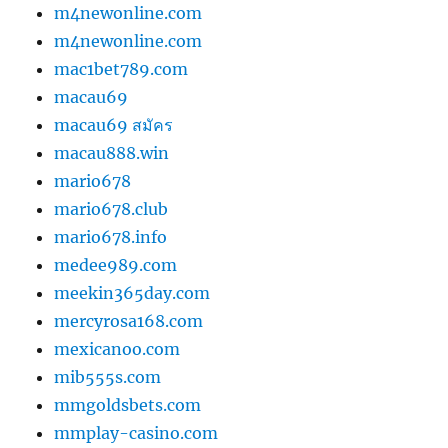
m4newonline.com
m4newonline.com
mac1bet789.com
macau69
macau69 สมัคร
macau888.win
mario678
mario678.club
mario678.info
medee989.com
meekin365day.com
mercyrosa168.com
mexicanoo.com
mib555s.com
mmgoldsbets.com
mmplay-casino.com