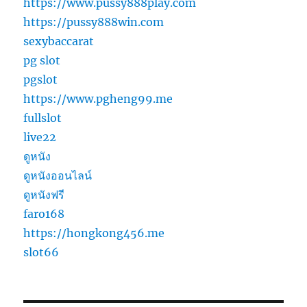
https://www.pussy888play.com
https://pussy888win.com
sexybaccarat
pg slot
pgslot
https://www.pgheng99.me
fullslot
live22
ดูหนัง
ดูหนังออนไลน์
ดูหนังฟรี
faro168
https://hongkong456.me
slot66