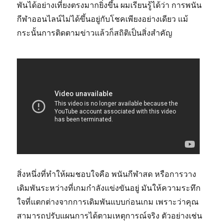
พันได้อย่างเที่ยงตรงมากยิ่งขึ้น ผมเรียนรู้ได้ว่า การพนัน
กีฬาออนไลน์ไม่ได้ขึ้นอยู่กับโชคเพียงอย่างเดียว แม้
กระนั้นการติดตามข่าวแล้วก็สถิติเป็นสิ่งสำคัญ
สิ่งหนึ่งที่ทำให้ผมชอบใจคือ พนันกีฬาสด หรือการวาง
เดิมพันระหว่างที่เกมกำลังแข่งขันอยู่ มันให้ความระทึก
ใจที่แตกต่างจากการเดิมพันแบบก่อนเกม เพราะว่าคุณ
สามารถปรับแผนการได้ตามเหตุการณ์จริง ตัวอย่างเช่น