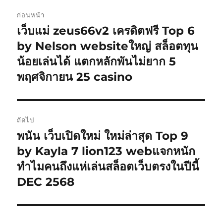
แนะแนว
ก่อนหน้า
เรื่อง
เว็บแม่ zeus66v2 เครดิตฟรี Top 6
เรื่อง
ก่อน
by Nelson websiteใหญ่ สล็อตทุน
หน้า:
น้อยเล่นได้ แตกหลักพันไม่ยาก 5
พฤศจิกายน 25 casino
ถัดไป
พนัน เว็บเปิดใหม่ ใหม่ล่าสุด Top 9
เรื่อง
ต่อ
by Kayla 7 lion123 webแจกหนัก
ไป:
ทำไมคนถึงแห่เล่นสล็อตเว็บตรงในปีนี้
DEC 2568