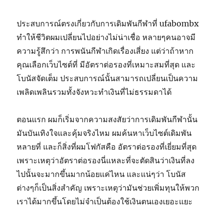
ประสบการณ์ตรงเกี่ยวกับการเดิมพันกีฬาที่ ufabombx
ทำให้ชีวิตผมเปลี่ยนไปอย่างไม่น่าเชื่อ หลายๆคนอาจมี
ความรู้สึกว่า การพนันกีฬาเกิดเรื่องเสี่ยง แต่ว่าถ้าหาก
คุณเลือกเว็บไซต์ที่ มีอัตราต่อรองที่เหมาะสมที่สุด และ
โบนัสจัดเต็ม ประสบการณ์นั้นสามารถเปลี่ยนเป็นความ
เพลิดเพลินรวมทั้งจังหวะทำเงินที่ไม่ธรรมดาได้
ตอนแรก ผมก็เริ่มจากความสงสัยว่าการเดิมพันกีฬานั้น
มันบันเทิงใจและคุ้มจริงไหม ผมค้นหาเว็บไซต์เดิมพัน
หลายที่ และก็สิ่งที่ผมโฟกัสคือ อัตราต่อรองที่เยี่ยมที่สุด
เพราะเหตุว่าอัตราต่อรองนี่แหละที่จะตัดสินว่าเงินที่ลง
ไปนั้นจะมากขึ้นมากน้อยแค่ไหน และแน่ๆว่า โบนัส
ต่างๆก็เป็นสิ่งสำคัญ เพราะเหตุว่ามันช่วยเพิ่มทุนให้พวก
เราได้มากขึ้นโดยไม่จำเป็นต้องใช้เงินตนเองเยอะแยะ