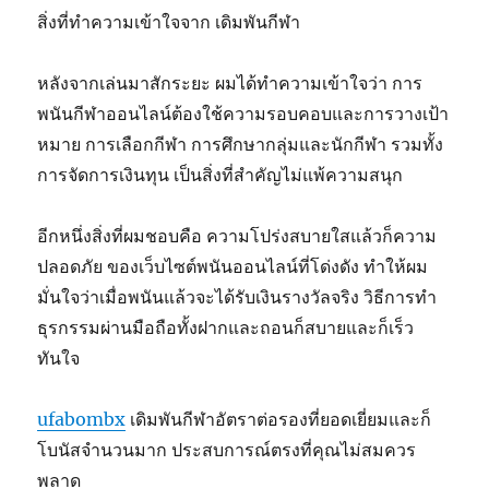
สิ่งที่ทำความเข้าใจจาก เดิมพันกีฬา
หลังจากเล่นมาสักระยะ ผมได้ทำความเข้าใจว่า การ
พนันกีฬาออนไลน์ต้องใช้ความรอบคอบและการวางเป้า
หมาย การเลือกกีฬา การศึกษากลุ่มและนักกีฬา รวมทั้ง
การจัดการเงินทุน เป็นสิ่งที่สำคัญไม่แพ้ความสนุก
อีกหนึ่งสิ่งที่ผมชอบคือ ความโปร่งสบายใสแล้วก็ความ
ปลอดภัย ของเว็บไซต์พนันออนไลน์ที่โด่งดัง ทำให้ผม
มั่นใจว่าเมื่อพนันแล้วจะได้รับเงินรางวัลจริง วิธีการทำ
ธุรกรรมผ่านมือถือทั้งฝากและถอนก็สบายและก็เร็ว
ทันใจ
ufabombx
เดิมพันกีฬาอัตราต่อรองที่ยอดเยี่ยมและก็
โบนัสจำนวนมาก ประสบการณ์ตรงที่คุณไม่สมควร
พลาด