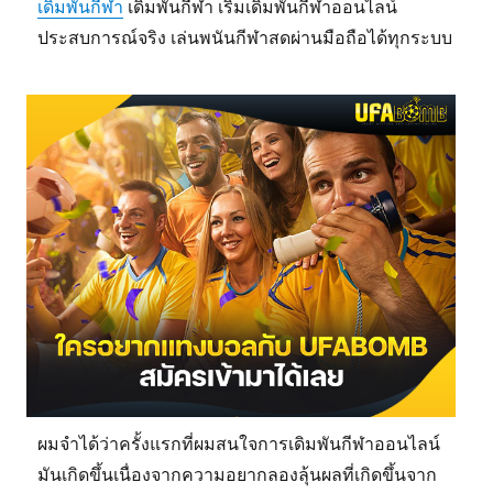
เดิมพันกีฬา
เดิมพันกีฬา เริ่มเดิมพันกีฬาออนไลน์
ประสบการณ์จริง เล่นพนันกีฬาสดผ่านมือถือได้ทุกระบบ
ผมจำได้ว่าครั้งแรกที่ผมสนใจการเดิมพันกีฬาออนไลน์
มันเกิดขึ้นเนื่องจากความอยากลองลุ้นผลที่เกิดขึ้นจาก