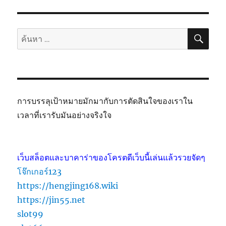
ค้นห
ค้นหา:
การบรรลุเป้าหมายมักมากับการตัดสินใจของเราใน
เวลาที่เรารับมันอย่างจริงใจ
เว็บสล็อตและบาคาร่าของโครตดีเว็บนี้เล่นแล้วรวยจัดๆ
โจ๊กเกอร์123
https://hengjing168.wiki
https://jin55.net
slot99