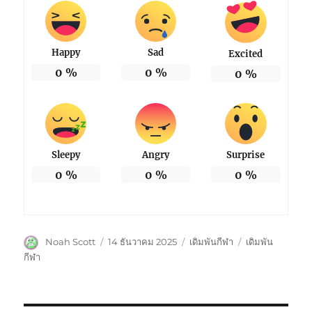
Happy
Sad
Excited
0
%
0
%
0
%
Sleepy
Angry
Surprise
0
%
0
%
0
%
ผู้
เขียน
หมวด
ป้าย
Noah Scott
14 ธันวาคม 2025
เดิมพันกีฬา
เดิมพัน
เขียน
เมื่อ
หมู่
กำกับ
กีฬา