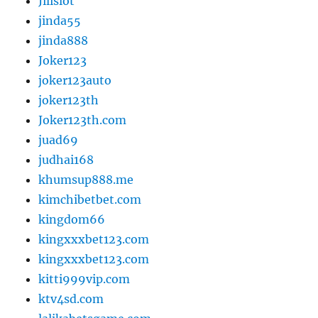
Jilislot
jinda55
jinda888
Joker123
joker123auto
joker123th
Joker123th.com
juad69
judhai168
khumsup888.me
kimchibetbet.com
kingdom66
kingxxxbet123.com
kingxxxbet123.com
kitti999vip.com
ktv4sd.com