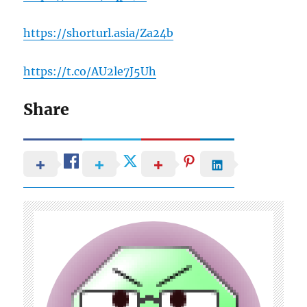
https://shorturl.asia/Za24b
https://t.co/AU2le7J5Uh
Share