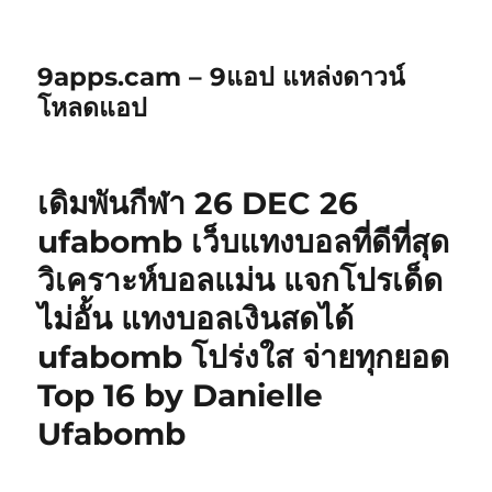
9apps.cam – 9แอป แหล่งดาวน์
โหลดแอป
เดิมพันกีฬา 26 DEC 26
ufabomb เว็บแทงบอลที่ดีที่สุด
วิเคราะห์บอลแม่น แจกโปรเด็ด
ไม่อั้น แทงบอลเงินสดได้
ufabomb โปร่งใส จ่ายทุกยอด
Top 16 by Danielle
Ufabomb