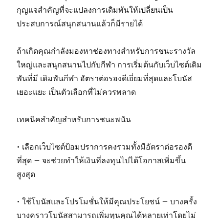
กุญแจสำคัญที่จะแปลงการเดิมพันให้เปลี่ยนเป็น
ประสบการณ์สนุกสนานแล้วก็มีรายได้
ถ้าเกิดคุณกำลังมองหาช่องทางสำหรับการชนะรางวัล
ใหญ่และสนุกสนานไปกับกีฬา การเริ่มต้นกับเว็บไซต์เดิม
พันที่มี เดิมพันกีฬา อัตราต่อรองดีเยี่ยมที่สุดและโบนัส
เยอะแยะ เป็นตัวเลือกที่ไม่ควรพลาด
เทคนิคสำคัญสำหรับการชนะพนัน
• เลือกเว็บไซต์ป้อมปราการคงรวมทั้งมีอัตราต่อรองดี
ที่สุด – จะช่วยทำให้เงินที่ลงทุนไปได้โอกาสเพิ่มขึ้น
สูงสุด
• ใช้โบนัสและโปรโมชั่นให้มีคุณประโยชน์ – บางครั้ง
บางคราวโบนัสสามารถเพิ่มทุนคุณได้หลายเท่าโดยไม่