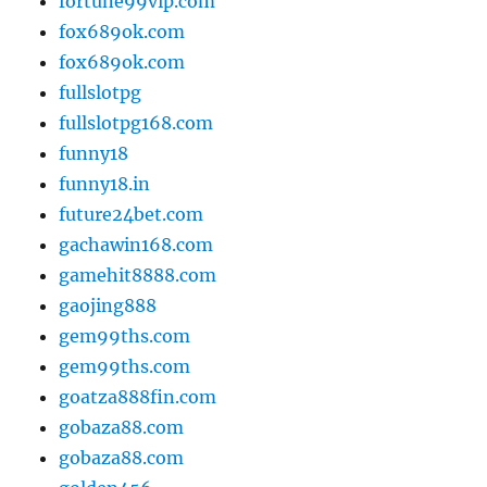
fortune99vip.com
fox689ok.com
fox689ok.com
fullslotpg
fullslotpg168.com
funny18
funny18.in
future24bet.com
gachawin168.com
gamehit8888.com
gaojing888
gem99ths.com
gem99ths.com
goatza888fin.com
gobaza88.com
gobaza88.com