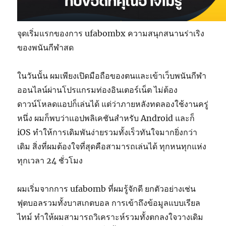
จุดเริ่มแรกของการ ufabombx ความสนุกสนานร่าเริง
ของพนันกีฬาสด
ในวันนั้น ผมเพียงเปิดมือถือของตนและเข้าเว็บพนันกีฬา
ออนไลน์ผ่านโปรแกรมท่องอินเตอร์เน็ต ไม่ต้อง
ดาวน์โหลดแอปก็เล่นได้ แต่ว่าภายหลังทดลองใช้งานครู่
หนึ่ง ผมก็พบว่าแอปพลิเคชันสำหรับ Android และก็
iOS ทำให้การเดิมพันง่ายรวมทั้งเร็วทันใจมากยิ่งกว่า
เดิม สิ่งที่ผมต้องใจที่สุดคือสามารถเล่นได้ ทุกหนทุกแห่ง
ทุกเวลา 24 ชั่วโมง
ผมเริ่มจากการ ufabomb ที่ผมรู้จักดี ยกตัวอย่างเช่น
ฟุตบอลรวมทั้งบาสเกตบอล การเข้าถึงข้อมูลแบบเรียล
ไทม์ ทำให้ผมสามารถวิเคราะห์รวมทั้งตกลงใจวางเดิม