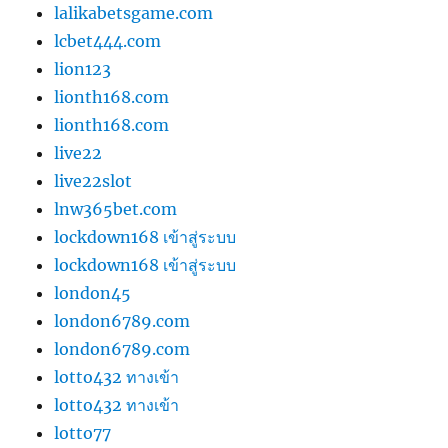
lalikabetsgame.com
lcbet444.com
lion123
lionth168.com
lionth168.com
live22
live22slot
lnw365bet.com
lockdown168 เข้าสู่ระบบ
lockdown168 เข้าสู่ระบบ
london45
london6789.com
london6789.com
lotto432 ทางเข้า
lotto432 ทางเข้า
lotto77