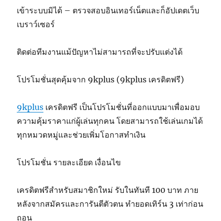
เข้าระบบมิได้ – ตรวจสอบอินเทอร์เน็ตและก็อัปเดตเว็บ
เบราว์เซอร์
ติดต่อทีมงานแม้ปัญหาไม่สามารถที่จะปรับแต่งได้
โปรโมชั่นสุดคุ้มจาก 9kplus (9kplus เครดิตฟรี)
9kplus
เครดิตฟรี เป็นโปรโมชั่นที่ออกแบบมาเพื่อมอบ
ความคุ้มราคาแก่ผู้เล่นทุกคน โดยสามารถใช้เล่นเกมได้
ทุกหมวดหมู่และช่วยเพิ่มโอกาสทำเงิน
โปรโมชั่น รายละเอียด เงื่อนไข
เครดิตฟรีสำหรับสมาชิกใหม่ รับในทันที 100 บาท ภาย
หลังจากสมัครและการันตีตัวตน ทำยอดเทิร์น 3 เท่าก่อน
ถอน