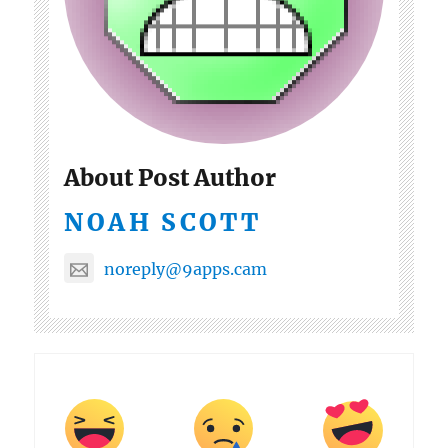
About Post Author
NOAH SCOTT
noreply@9apps.cam