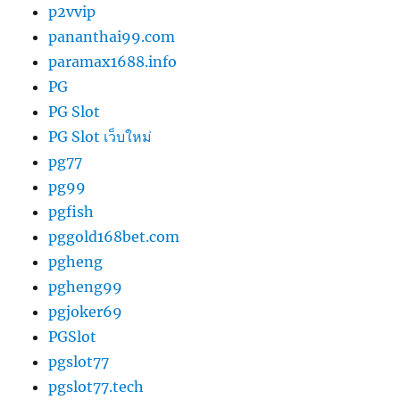
p2vvip
pananthai99.com
paramax1688.info
PG
PG Slot
PG Slot เว็บใหม่
pg77
pg99
pgfish
pggold168bet.com
pgheng
pgheng99
pgjoker69
PGSlot
pgslot77
pgslot77.tech