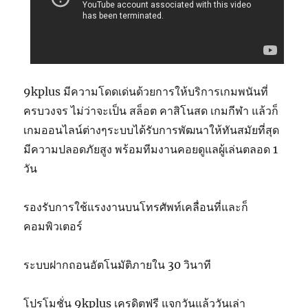
9kplus มีความโดดเด่นด้วยการให้บริการเกมพนันที่
ครบวงจร ไม่ว่าจะเป็น สล็อต คาสิโนสด เกมกีฬา แล้วก็
เกมออนไลน์ต่างๆระบบได้รับการพัฒนาให้ทันสมัยที่สุด
มีความปลอดภัยสูง พร้อมทีมงานคอยดูแลผู้เล่นตลอด 1
วัน
รองรับการใช้แรงงานบนโทรศัพท์เคลื่อนที่และก็
คอมพิวเตอร์
ระบบฝากถอนอัตโนมัติภายใน 30 วินาที
โปรโมชั่น 9kplus เครดิตฟรี แจกวันแล้ววันเล่า