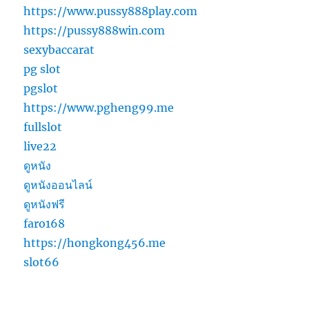
https://www.pussy888play.com
https://pussy888win.com
sexybaccarat
pg slot
pgslot
https://www.pgheng99.me
fullslot
live22
ดูหนัง
ดูหนังออนไลน์
ดูหนังฟรี
faro168
https://hongkong456.me
slot66