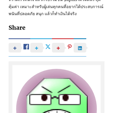
คุ้มค่า เหมาะสำหรับผู้เล่นทุกคนที่อยากได้ประสบการณ์
พนันที่ปลอดภัย สนุก แล้วก็ทำเงินได้จริง
Share