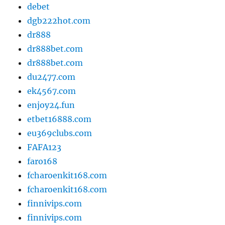
debet
dgb222hot.com
dr888
dr888bet.com
dr888bet.com
du2477.com
ek4567.com
enjoy24.fun
etbet16888.com
eu369clubs.com
FAFA123
faro168
fcharoenkit168.com
fcharoenkit168.com
finnivips.com
finnivips.com