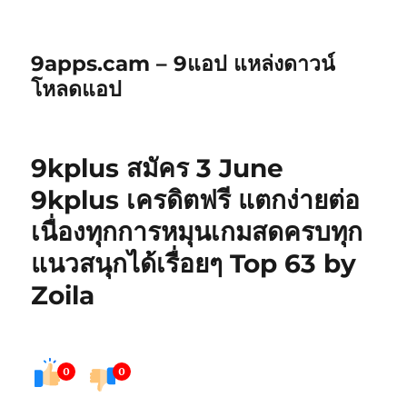
9apps.cam – 9แอป แหล่งดาวน์
โหลดแอป
9kplus สมัคร 3 June
9kplus เครดิตฟรี แตกง่ายต่อ
เนื่องทุกการหมุนเกมสดครบทุก
แนวสนุกได้เรื่อยๆ Top 63 by
Zoila
0
0