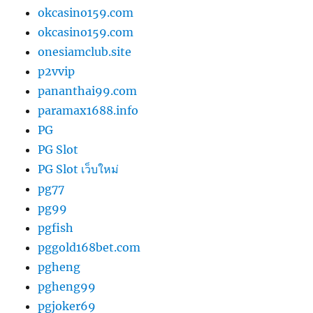
okcasino159.com
okcasino159.com
onesiamclub.site
p2vvip
pananthai99.com
paramax1688.info
PG
PG Slot
PG Slot เว็บใหม่
pg77
pg99
pgfish
pggold168bet.com
pgheng
pgheng99
pgjoker69