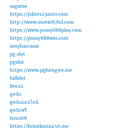
sagame
https://joker123auto.com
http://www.movie87hd.com
https://www.pussy888play.com
https://pussy888win.com
sexybaccarat
pg slot
pgslot
https://www.pgheng99.me
fullslot
live22
ดูหนัง
ดูหนังออนไลน์
ดูหนังฟรี
faro168
https://hongkong456.me