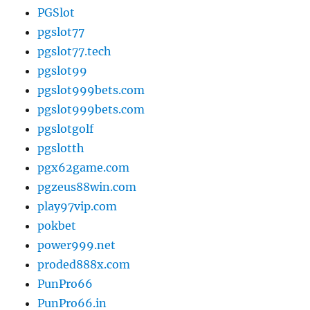
PGSlot
pgslot77
pgslot77.tech
pgslot99
pgslot999bets.com
pgslot999bets.com
pgslotgolf
pgslotth
pgx62game.com
pgzeus88win.com
play97vip.com
pokbet
power999.net
proded888x.com
PunPro66
PunPro66.in