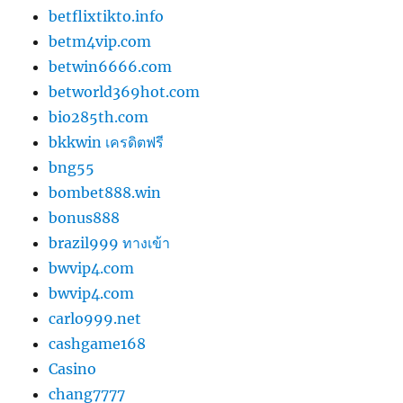
betflixtikto.info
betm4vip.com
betwin6666.com
betworld369hot.com
bio285th.com
bkkwin เครดิตฟรี
bng55
bombet888.win
bonus888
brazil999 ทางเข้า
bwvip4.com
bwvip4.com
carlo999.net
cashgame168
Casino
chang7777