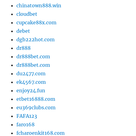
chinatown888.win
cloudbet
cupcake88x.com
debet
dgb222hot.com
dr888
dr888bet.com
dr888bet.com
du2477.com
ek4567.com
enjoy24.fun
etbet16888.com
eu369clubs.com
FAFA123
faro168
fcharoenkit168.com