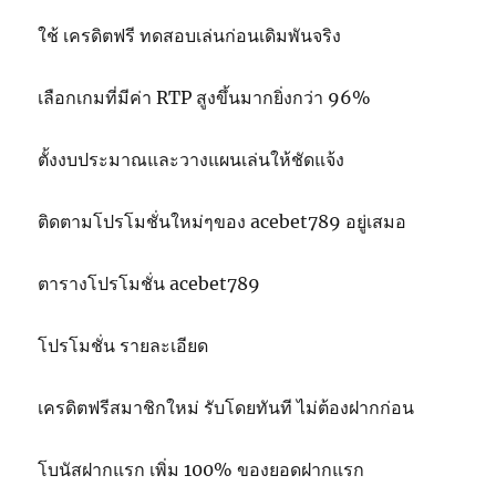
ใช้ เครดิตฟรี ทดสอบเล่นก่อนเดิมพันจริง
เลือกเกมที่มีค่า RTP สูงขึ้นมากยิ่งกว่า 96%
ตั้งงบประมาณและวางแผนเล่นให้ชัดแจ้ง
ติดตามโปรโมชั่นใหม่ๆของ acebet789 อยู่เสมอ
ตารางโปรโมชั่น acebet789
โปรโมชั่น รายละเอียด
เครดิตฟรีสมาชิกใหม่ รับโดยทันที ไม่ต้องฝากก่อน
โบนัสฝากแรก เพิ่ม 100% ของยอดฝากแรก