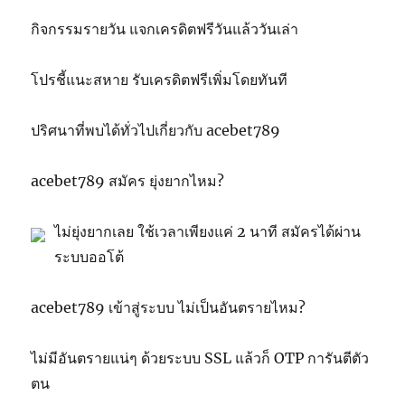
กิจกรรมรายวัน แจกเครดิตฟรีวันแล้ววันเล่า
โปรชี้แนะสหาย รับเครดิตฟรีเพิ่มโดยทันที
ปริศนาที่พบได้ทั่วไปเกี่ยวกับ acebet789
acebet789 สมัคร ยุ่งยากไหม?
ไม่ยุ่งยากเลย ใช้เวลาเพียงแค่ 2 นาที สมัครได้ผ่าน
ระบบออโต้
acebet789 เข้าสู่ระบบ ไม่เป็นอันตรายไหม?
ไม่มีอันตรายแน่ๆ ด้วยระบบ SSL แล้วก็ OTP การันตีตัว
ตน