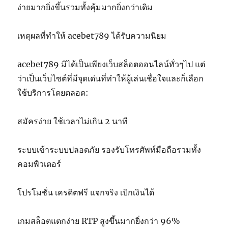
ง่ายมากยิ่งขึ้นรวมทั้งคุ้มมากยิ่งกว่าเดิม
เหตุผลที่ทำให้ acebet789 ได้รับความนิยม
acebet789 มิได้เป็นเพียงเว็บสล็อตออนไลน์ทั่วๆไป แต่
ว่าเป็นเว็บไซต์ที่มีจุดเด่นที่ทำให้ผู้เล่นเชื่อใจและก็เลือก
ใช้บริการโดยตลอด:
สมัครง่าย ใช้เวลาไม่เกิน 2 นาที
ระบบเข้าระบบปลอดภัย รองรับโทรศัพท์มือถือรวมทั้ง
คอมพิวเตอร์
โปรโมชั่น เครดิตฟรี แจกจริง เบิกเงินได้
เกมสล็อตแตกง่าย RTP สูงขึ้นมากยิ่งกว่า 96%