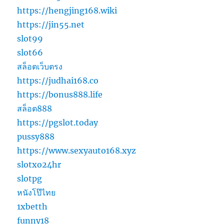
https://hengjing168.wiki
https://jin55.net
slot99
slot66
สล็อตเว็บตรง
https://judhai168.co
https://bonus888.life
สล็อต888
https://pgslot.today
pussy888
https://www.sexyauto168.xyz
slotxo24hr
slotpg
หนังโป๊ไทย
1xbetth
funny18