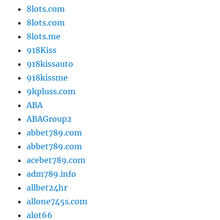
8lots.com
8lots.com
8lots.me
918Kiss
918kissauto
918kissme
9kpluss.com
ABA
ABAGroup2
abbet789.com
abbet789.com
acebet789.com
adm789.info
allbet24hr
allone745s.com
alot66