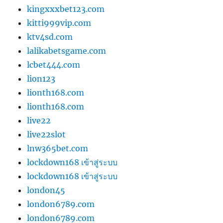
kingxxxbet123.com
kitti999vip.com
ktv4sd.com
lalikabetsgame.com
lcbet444.com
lion123
lionth168.com
lionth168.com
live22
live22slot
lnw365bet.com
lockdown168 เข้าสู่ระบบ
lockdown168 เข้าสู่ระบบ
london45
london6789.com
london6789.com