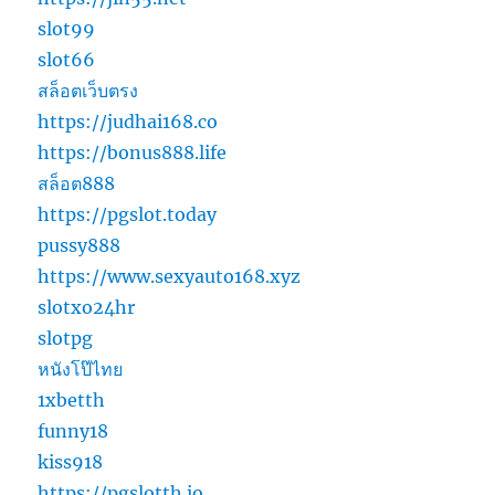
slot99
slot66
สล็อตเว็บตรง
https://judhai168.co
https://bonus888.life
สล็อต888
https://pgslot.today
pussy888
https://www.sexyauto168.xyz
slotxo24hr
slotpg
หนังโป๊ไทย
1xbetth
funny18
kiss918
https://pgslotth.io