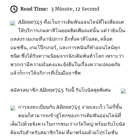
Read Time:
3 Minute, 12 Second
Allone745 คือเว็บการเดิมพันออนไลน์ที่ไม่เพียงแค่
ให้บริการเกมคาสิโนยอดฮิตเพียงแค่นั้น แต่ว่ายังเป็น
แหล่งรวมเกมที่นานัปการ อีกทั้งคาสิโนสด, สล็อต
แมชชีน, เกมโป๊กเกอร์, และการพนันกีฬาออนไลน์ทุก
ชนิด ซึ่งได้รับความนิยมจากนักเดิมพันทั่วโลก เพราะว่า
พวกเรามีความมั่นคงและยั่งยืนในเรื่องความปลอดภัย
แล้วก็การให้บริการที่เป็นมืออาชีพ
สมัครสมาชิก Allone745 วันนี้ รับโบนัสสุดพิเศษ
การลงทะเบียนกับ Allone745 ง่ายและเร็ว ไม่กี่ขั้น
ตอนก็สามารถเข้าสู่โลกของการเดิมพันออนไลน์ที่
เต็มไปด้วยจังหวะในการชนะรางวัลใหญ่ พร้อมรับโบนัส
ต้อนรับสำหรับสมาชิกใหม่ ที่มาพร้อมด้วยโปรโมชั่น