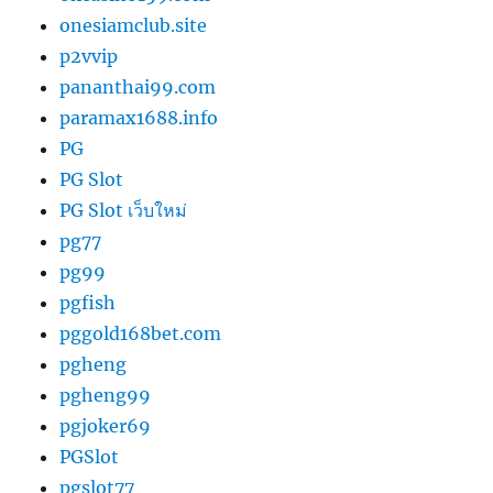
onesiamclub.site
p2vvip
pananthai99.com
paramax1688.info
PG
PG Slot
PG Slot เว็บใหม่
pg77
pg99
pgfish
pggold168bet.com
pgheng
pgheng99
pgjoker69
PGSlot
pgslot77