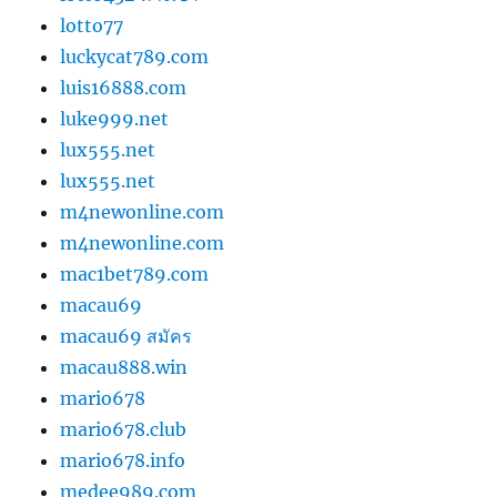
lotto77
luckycat789.com
luis16888.com
luke999.net
lux555.net
lux555.net
m4newonline.com
m4newonline.com
mac1bet789.com
macau69
macau69 สมัคร
macau888.win
mario678
mario678.club
mario678.info
medee989.com