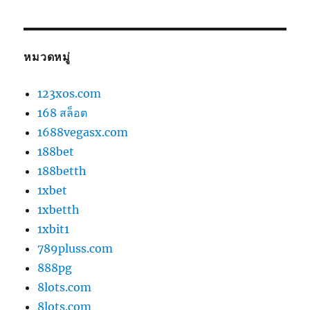
หมวดหมู่
123xos.com
168 สล็อต
1688vegasx.com
188bet
188betth
1xbet
1xbetth
1xbit1
789pluss.com
888pg
8lots.com
8lots.com