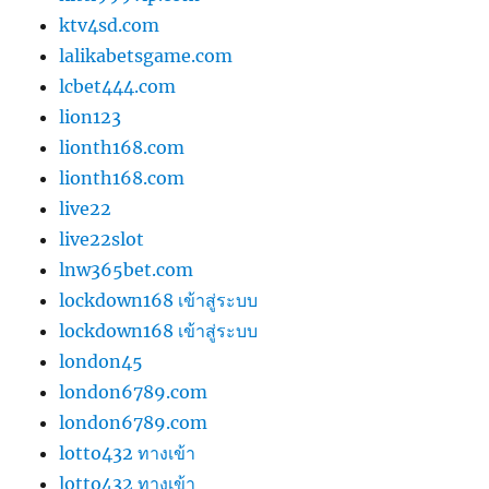
ktv4sd.com
lalikabetsgame.com
lcbet444.com
lion123
lionth168.com
lionth168.com
live22
live22slot
lnw365bet.com
lockdown168 เข้าสู่ระบบ
lockdown168 เข้าสู่ระบบ
london45
london6789.com
london6789.com
lotto432 ทางเข้า
lotto432 ทางเข้า