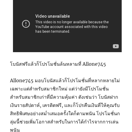
โบนัสฟรีแล้วก็โปรโมชั่นล้นหลามที่ Allone745
Allone745 มอบโบนัสแล้วก็โปรโมชั่นที่หลากหลายไม่
เฉพาะแต่สำหรับสมาชิกใหม่ แต่ว่ายังมีโปรโมชั่น
สำหรับสมาชิกเก่าที่มีความคุ้มค่า ดังเช่นว่า โบนัสฝาก
เงินรายสัปดาห์, เครดิตฟรี, และก็โปรคืนเงินที่ให้คุณรับ
สิทธิพิเศษอย่างสม่ำเสมอครั้งใดก็ตามพนัน โปรโมชั่นก
ลุ่มนี้ช่วยเพิ่มโอกาสสำหรับในการได้กำไรจากการเล่น
พนัน