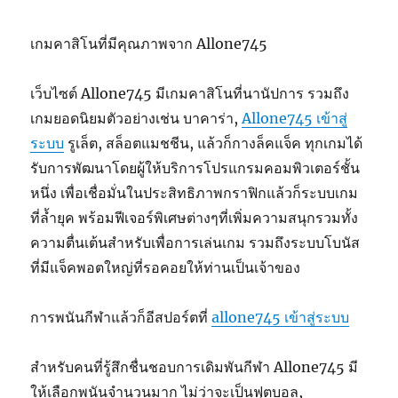
เกมคาสิโนที่มีคุณภาพจาก Allone745
เว็บไซต์ Allone745 มีเกมคาสิโนที่นานัปการ รวมถึง
เกมยอดนิยมตัวอย่างเช่น บาคาร่า,
Allone745 เข้าสู่
ระบบ
รูเล็ต, สล็อตแมชชีน, แล้วก็กางล็คแจ็ค ทุกเกมได้
รับการพัฒนาโดยผู้ให้บริการโปรแกรมคอมพิวเตอร์ชั้น
หนึ่ง เพื่อเชื่อมั่นในประสิทธิภาพกราฟิกแล้วก็ระบบเกม
ที่ล้ำยุค พร้อมฟีเจอร์พิเศษต่างๆที่เพิ่มความสนุกรวมทั้ง
ความตื่นเต้นสำหรับเพื่อการเล่นเกม รวมถึงระบบโบนัส
ที่มีแจ็คพอตใหญ่ที่รอคอยให้ท่านเป็นเจ้าของ
การพนันกีฬาแล้วก็อีสปอร์ตที่
allone745 เข้าสู่ระบบ
สำหรับคนที่รู้สึกชื่นชอบการเดิมพันกีฬา Allone745 มี
ให้เลือกพนันจำนวนมาก ไม่ว่าจะเป็นฟุตบอล,