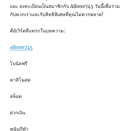
แยะ ลงทะเบียนเป็นสมาชิกกับ Allone745 วันนี้เพื่อร่วม
กับพวกเราและรับสิทธิพิเศษที่คุณไม่ควรพลาด!
คีย์เวิร์ดที่แทรกในบทความ:
allone745
โบนัสฟรี
คาสิโนสด
สล็อต
ฝากเงิน
พนันกีฬา