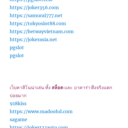
https://joker356.com
https://samurai777.net
https://tokyoslot88.com
https://betwayvietnam.com
https://jokerasia.net
pgslot
pgslot
เว็บคาสิโนน่าเล่น ทั้ง
สล็อต
และ
บาคาร่า
ตึงจริงแตก
บ่อยมาก
918kiss
https://www.madoohd.com
sagame
https://joker123auto.com