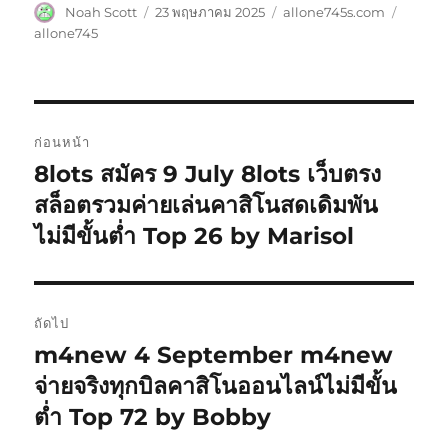
ผู้
เขียน
หมวด
ป้าย
Noah Scott
23 พฤษภาคม 2025
allone745s.com
เขียน
เมื่อ
หมู่
กำกับ
allone745
แนะแนว
ก่อนหน้า
เรื่อง
8lots สมัคร 9 July 8lots เว็บตรง
เรื่อง
ก่อน
สล็อตรวมค่ายเล่นคาสิโนสดเดิมพัน
หน้า:
ไม่มีขั้นต่ำ Top 26 by Marisol
ถัดไป
m4new 4 September m4new
เรื่อง
ต่อ
จ่ายจริงทุกบิลคาสิโนออนไลน์ไม่มีขั้น
ไป:
ต่ำ Top 72 by Bobby