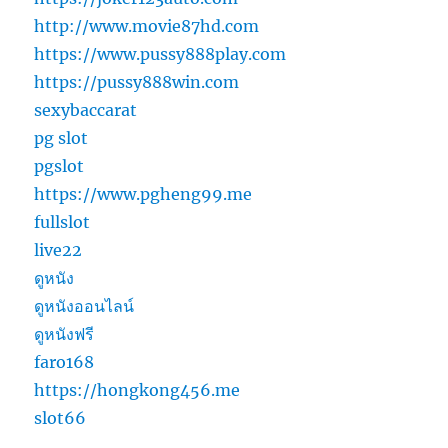
http://www.movie87hd.com
https://www.pussy888play.com
https://pussy888win.com
sexybaccarat
pg slot
pgslot
https://www.pgheng99.me
fullslot
live22
ดูหนัง
ดูหนังออนไลน์
ดูหนังฟรี
faro168
https://hongkong456.me
slot66