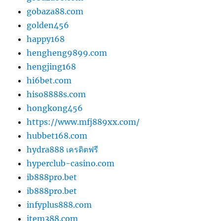
gobaza88.com
golden456
happy168
hengheng9899.com
hengjing168
hi6bet.com
hiso8888s.com
hongkong456
https://www.mfj889xx.com/
hubbet168.com
hydra888 เครดิตฟรี
hyperclub-casino.com
ib888pro.bet
ib888pro.bet
infyplus888.com
item388.com