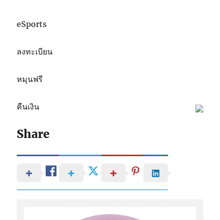
eSports
ลงทะเบียน
หมุนฟรี
คืนเงิน
Share