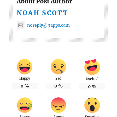
About Post Author
NOAH SCOTT
noreply@9apps.cam
Happy
Sad
Excited
0
%
0
%
0
%
Sleepy
Angry
Surprise