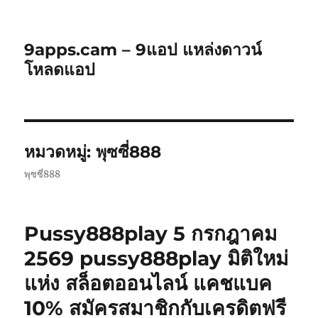
9apps.cam – 9แอป แหล่งดาวน์
โหลดแอป
หมวดหมู่:
พุซซี่888
พุซซี่888
Pussy888play 5 กรกฎาคม
2569 pussy888play มิติใหม่
แห่ง สล็อตออนไลน์ แคชแบค
10% สมัครสมาชิกกับเครดิตฟรี