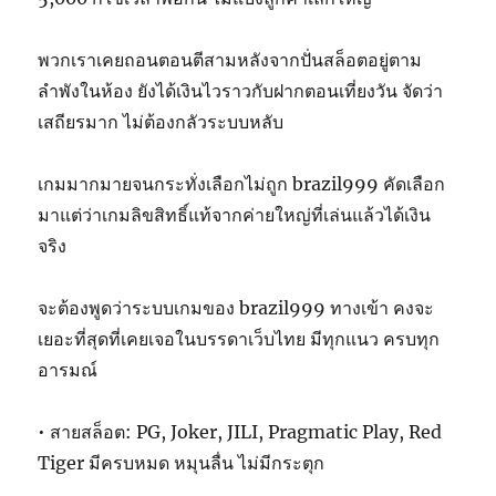
พวกเราเคยถอนตอนตีสามหลังจากปั่นสล็อตอยู่ตาม
ลำพังในห้อง ยังได้เงินไวราวกับฝากตอนเที่ยงวัน จัดว่า
เสถียรมาก ไม่ต้องกลัวระบบหลับ
เกมมากมายจนกระทั่งเลือกไม่ถูก brazil999 คัดเลือก
มาแต่ว่าเกมลิขสิทธิ์แท้จากค่ายใหญ่ที่เล่นแล้วได้เงิน
จริง
จะต้องพูดว่าระบบเกมของ brazil999 ทางเข้า คงจะ
เยอะที่สุดที่เคยเจอในบรรดาเว็บไทย มีทุกแนว ครบทุก
อารมณ์
• สายสล็อต: PG, Joker, JILI, Pragmatic Play, Red
Tiger มีครบหมด หมุนลื่น ไม่มีกระตุก