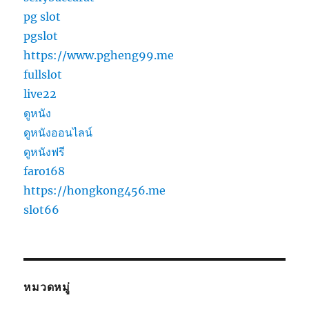
pg slot
pgslot
https://www.pgheng99.me
fullslot
live22
ดูหนัง
ดูหนังออนไลน์
ดูหนังฟรี
faro168
https://hongkong456.me
slot66
หมวดหมู่