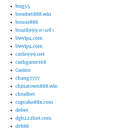
bng55
bombet888.win
bonus888
brazil999 ทางเข้า
bwvip4.com
bwvip4.com
carlo999.net
cashgame168
Casino
chang7777
chinatown888.win
cloudbet
cupcake88x.com
debet
dgb222hot.com
dr888