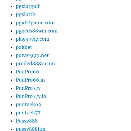
pgslotgolf
pgslotth
pgx62game.com
pgzeus88win.com
play97vip.com
pokbet
power999.net
proded888x.com
PunPro66
PunPro66.in
PunPro777
PunPro777.io
puntaek66
puntaek77
Pussy888
pussy888fun