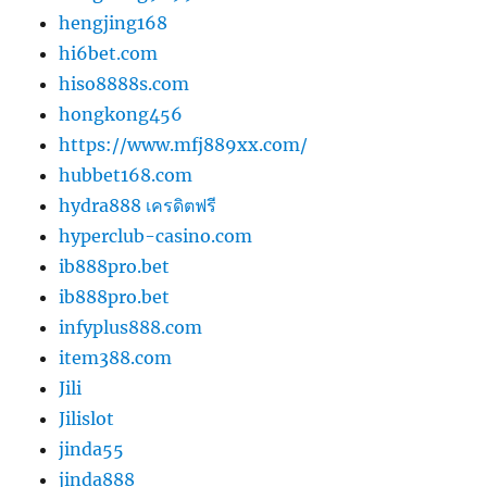
hengjing168
hi6bet.com
hiso8888s.com
hongkong456
https://www.mfj889xx.com/
hubbet168.com
hydra888 เครดิตฟรี
hyperclub-casino.com
ib888pro.bet
ib888pro.bet
infyplus888.com
item388.com
Jili
Jilislot
jinda55
jinda888