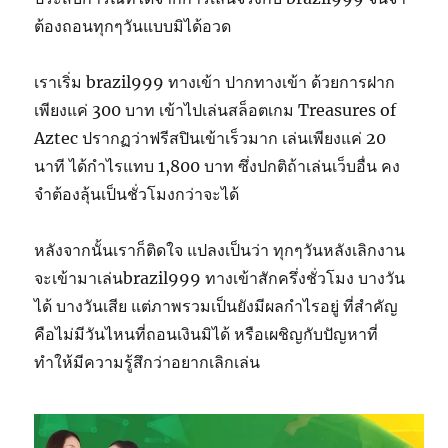
ต้องถอนทุกๆวันแบบมิได้อวด
เราเริ่ม brazil999 ทางเข้า ปากทางเข้า ด้วยการฝาก
เพียงแค่ 300 บาท เข้าไปเล่นสล็อตเกม Treasures of
Aztec ปรากฏว่าฟรีสปินเข้าเร็วมาก เล่นเพียงแค่ 20
นาที ได้กำไรแทบ 1,800 บาท ซึ่งปกติถ้าเล่นเว็บอื่น คง
จำต้องลุ้นเป็นชั่วโมงกว่าจะได้
หลังจากนั้นเราก็ติดใจ แปลงเป็นว่า ทุกๆวันหลังเลิกงาน
จะเข้ามาเล่นbrazil999 ทางเข้าสักครึ่งชั่วโมง บางวัน
ได้ บางวันเสีย แต่ภาพรวมเป็นยังมีผลกำไรอยู่ ที่สำคัญ
คือไม่มีวันไหนที่ถอนเงินมิได้ หรือเผชิญกับปัญหาที่
ทำให้มีความรู้สึกว่าอยากเลิกเล่น