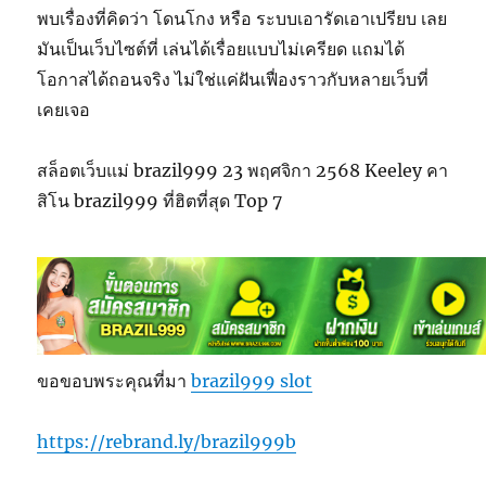
พบเรื่องที่คิดว่า โดนโกง หรือ ระบบเอารัดเอาเปรียบ เลย
มันเป็นเว็บไซต์ที่ เล่นได้เรื่อยแบบไม่เครียด แถมได้
โอกาสได้ถอนจริง ไม่ใช่แค่ฝันเฟื่องราวกับหลายเว็บที่
เคยเจอ
สล็อตเว็บแม่ brazil999 23 พฤศจิกา 2568 Keeley คา
สิโน brazil999 ที่ฮิตที่สุด Top 7
ขอขอบพระคุณที่มา
brazil999 slot
https://rebrand.ly/brazil999b