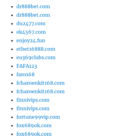
dr888bet.com
dr888bet.com
du2477.com
ek4567.com
enjoy24.fun
etbet16888.com
eu369clubs.com
FAFA123
faro168
fcharoenkit168.com
fcharoenkit168.com
finnivips.com
finnivips.com
fortune99vip.com
fox689ok.com
fox689ok.com