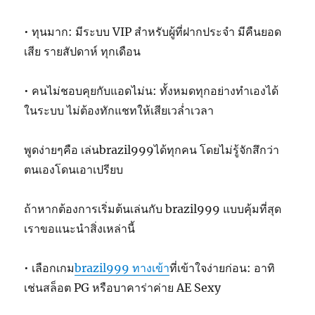
• ทุนมาก: มีระบบ VIP สำหรับผู้ที่ฝากประจำ มีคืนยอด
เสีย รายสัปดาห์ ทุกเดือน
• คนไม่ชอบคุยกับแอดไม่น: ทั้งหมดทุกอย่างทำเองได้
ในระบบ ไม่ต้องทักแชทให้เสียเวล่ำเวลา
พูดง่ายๆคือ เล่นbrazil999ได้ทุกคน โดยไม่รู้จักสึกว่า
ตนเองโดนเอาเปรียบ
ถ้าหากต้องการเริ่มต้นเล่นกับ brazil999 แบบคุ้มที่สุด
เราขอแนะนำสิ่งเหล่านี้
• เลือกเกม
brazil999 ทางเข้า
ที่เข้าใจง่ายก่อน: อาทิ
เช่นสล็อต PG หรือบาคาร่าค่าย AE Sexy