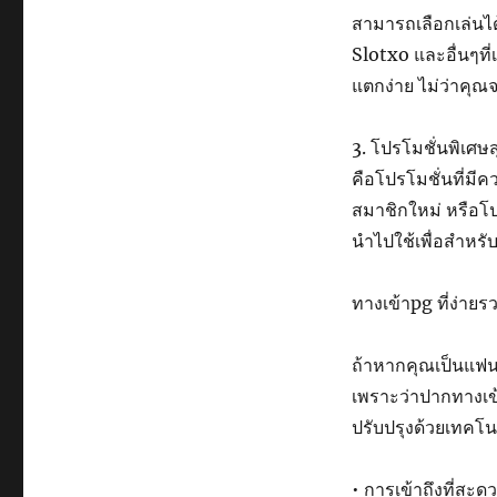
สามารถเลือกเล่นได
Slotxo และอื่นๆที่
แตกง่าย ไม่ว่าคุณ
3. โปรโมชั่นพิเศษส
คือโปรโมชั่นที่มีค
สมาชิกใหม่ หรือโป
นำไปใช้เพื่อสำหรับ
ทางเข้าpg ที่ง่ายรว
ถ้าหากคุณเป็นแฟนข
เพราะว่าปากทางเข้
ปรับปรุงด้วยเทคโน
• การเข้าถึงที่สะ