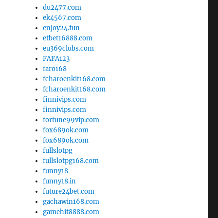
du2477.com
ek4567.com
enjoy24.fun
etbet16888.com
eu369clubs.com
FAFA123
faro168
fcharoenkit168.com
fcharoenkit168.com
finnivips.com
finnivips.com
ว
fortune99vip.com
fox689ok.com
fox689ok.com
fullslotpg
fullslotpg168.com
funny18
funny18.in
future24bet.com
gachawin168.com
gamehit8888.com