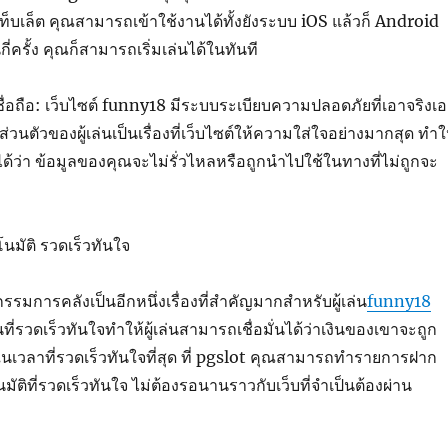
ท็บเล็ต คุณสามารถเข้าใช้งานได้ทั้งยังระบบ iOS แล้วก็ Android
ี่ครั้ง คุณก็สามารถเริ่มเล่นได้ในทันที
ื่อถือ: เว็บไซต์ funny18 มีระบบระเบียบความปลอดภัยที่เอาจริงเ
ส่วนตัวของผู้เล่นเป็นเรื่องที่เว็บไซต์ให้ความใส่ใจอย่างมากสุด ทำใ
ั่นได้ว่า ข้อมูลของคุณจะไม่รั่วไหลหรือถูกนำไปใช้ในทางที่ไม่ถูกจะ
มัติ รวดเร็วทันใจ
มการคลังเป็นอีกหนึ่งเรื่องที่สำคัญมากสำหรับผู้เล่น
funny18
่รวดเร็วทันใจทำให้ผู้เล่นสามารถเชื่อมั่นได้ว่าเงินของเขาจะถูก
เวลาที่รวดเร็วทันใจที่สุด ที่ pgslot คุณสามารถทำรายการฝาก
ติที่รวดเร็วทันใจ ไม่ต้องรอนานราวกับเว็บที่จำเป็นต้องผ่าน