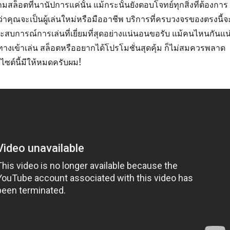
กมสล็อตที่นานัปการแค่นั้น แม้กระนั้นยังตอบโจทย์ทุกสิ่งที่ต้องการ
่ว่าคุณจะเป็นผู้เล่นใหม่หรือมืออาชีพ บริการที่ครบวงจรของตรงนี้จ
ระสบการณ์การเล่นที่เยี่ยมที่สุดอย่างแน่นอนขอรับ แม้คนไหนกันแน
างเข้าเล่น สล็อตหรืออยากได้โปรโมชั่นสุดคุ้ม ก็ไม่สมควรพลาด
็บไซต์นี้มีให้หมดครับผม!