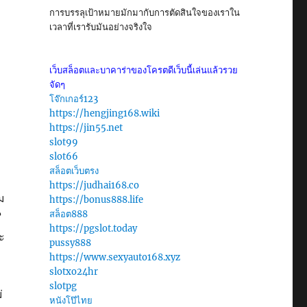
การบรรลุเป้าหมายมักมากับการตัดสินใจของเราใน
เวลาที่เรารับมันอย่างจริงใจ
เว็บสล็อตและบาคาร่าของโครตดีเว็บนี้เล่นแล้วรวย
จัดๆ
โจ๊กเกอร์123
https://hengjing168.wiki
https://jin55.net
slot99
slot66
สล็อตเว็บตรง
https://judhai168.co
ม
https://bonus888.life
สล็อต888
?
https://pgslot.today
ะ
pussy888
https://www.sexyauto168.xyz
slotxo24hr
slotpg
่
หนังโป๊ไทย