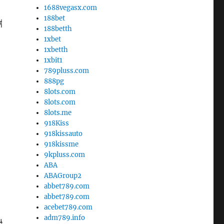
1688vegasx.com
188bet
่
188betth
1xbet
1xbetth
1xbit1
789pluss.com
888pg
8lots.com
8lots.com
8lots.me
918Kiss
918kissauto
918kissme
9kpluss.com
ABA
ABAGroup2
abbet789.com
abbet789.com
acebet789.com
adm789.info
น