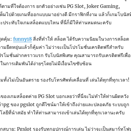
้ตามที่ใจต้องการ ยกตัวอย่างเช่น PG Slot, Joker Gaming,
เต็มไปด้วยเกมที่ออกแบบมาอย่างดี มีกราฟิกที่งาม แล้วก็เกมโบนัสที
จะประทับใจเกมสล็อตแบบไหน ที่นี่ก็มีให้ท่านหมดนะครับ
ุดคุ้ม:
funny18
สิ่งที่ทำให้ สล็อต ได้รับความนิยมในวงการสล็อต
วามยืดหยุ่นแล้วก็คุ้มค่า ไม่ว่าจะเป็นโปรโมชั่นเครดิตฟรีสำหรับ
รโมชั่นฝากคราวแรก รับโบนัสพิเศษ คุณสามารถรับเครดิตฟรีเพื่อ
ในการเดิมพันได้ง่ายๆโดยไม่มีเงื่อนไขซับซ้อน
มทั้งไม่เป็นอันตราย รองรับโทรศัพท์เคลื่อนที่ เล่นได้ทุกที่ทุกเวลา!
องเกมสล็อตค่าย PG Slot บอกเลยว่าที่นี่จะไม่ทำให้ท่านผิดหวัง
าpg ของ pgslot ถูกดีไซน์มาให้เข้าถึงง่ายและปลอดภัย ระบบถูก
โลยีที่นำสมัย ทำให้ท่านสามารถเข้าเล่นได้ทุกที่ทุกเวลานะครับ
ดวกสบาย: Pgslot รองรับทุกอุปกรณ์การเล่น ไม่ว่าจะเป็นสมาร์ทโฟ