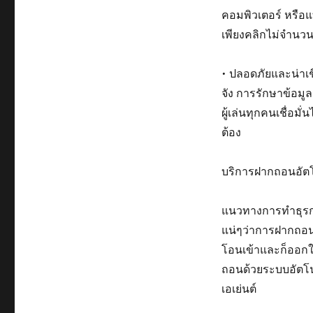
คอมพิวเตอร์ หรือแ
เพียงคลิกไม่จำนวนก
• ปลอดภัยและน่าเช
จัง การรักษาข้อมูล
ผู้เล่นทุกคนเชื่อม
ต้อง
บริการฝากถอนอัตโน
แนวทางการทำธุรกรร
แน่ๆว่าการฝากถอนที
โอนเข้าและก็ออกใน
ถอนด้วยระบบอัตโนมั
เอเย่นต์