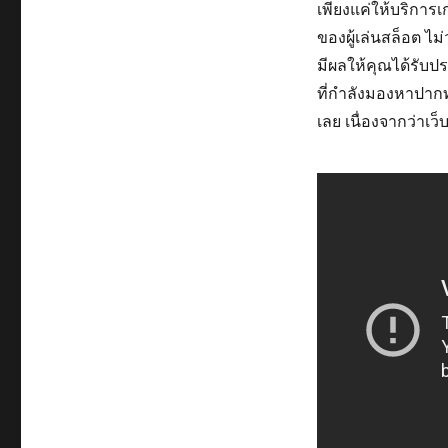
เพียงแค่ให้บริการเ
ของผู้เล่นสล็อต ไม
มีผลให้คุณได้รับป
ที่กำลังมองหาปากท
เลย เนื่องจากว่าเว