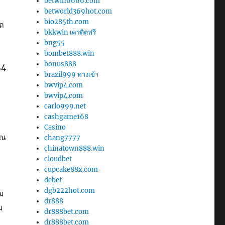
betwin6666.com
betworld369hot.com
bio285th.com
รถ
bkkwin เครดิตฟรี
bng55
bombet888.win
bonus888
24
brazil999 ทางเข้า
bwvip4.com
bwvip4.com
carlo999.net
cashgame168
Casino
ุณ
chang7777
chinatown888.win
cloudbet
cupcake88x.com
debet
dgb222hot.com
กม
dr888
ม
dr888bet.com
dr888bet.com