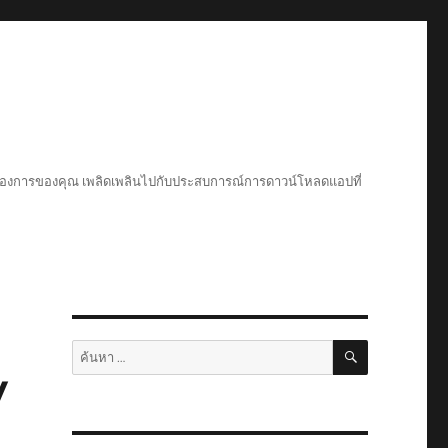
้องการของคุณ เพลิดเพลินไปกับประสบการณ์การดาวน์โหลดแอปที่
ค้นหา
ค้นหา:
y