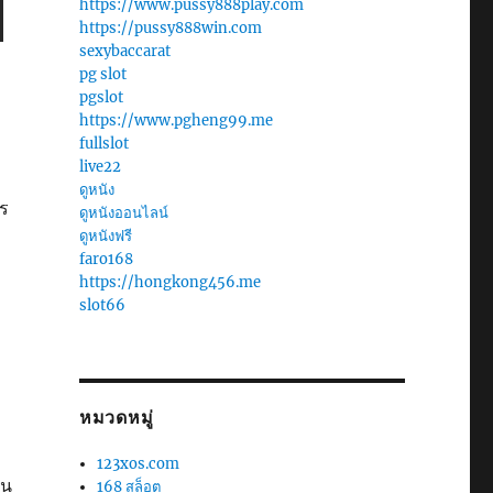
https://www.pussy888play.com
https://pussy888win.com
sexybaccarat
pg slot
pgslot
https://www.pgheng99.me
fullslot
live22
ดูหนัง
าร
ดูหนังออนไลน์
ดูหนังฟรี
faro168
https://hongkong456.me
slot66
หมวดหมู่
123xos.com
่น
168 สล็อต