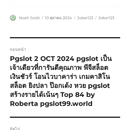
ผู้
เขียน
หมวด
ป้าย
Noah Scott
10 ตุลาคม 2024
Joker123
Joker123
เขียน
เมื่อ
หมู่
กำกับ
แนะแนว
ก่อนหน้า
เรื่อง
Pgslot 2 OCT 2024 pgslot เป็น
เรื่อง
ก่อน
เจ้าเดียวที่การันตีคุณภาพ พีจีสล็อต
หน้า:
เงินชัวร์ โอนไวบาคาร่า เกมคาสิโน
สล็อต ยิงปลา ป๊อกเด้ง หวย pgslot
สร้างรายได้เน้นๆ Top 84 by
Roberta pgslot99.world
ถัดไป