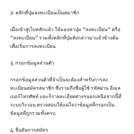
2. คลิกที่ปุ่มลงทะเบียนเป็นสมาชิก
เมื่อเข้าสู่เว็บหลักแล้ว ให้มองหาปุ่ม “ลงทะเบียน” หรือ
“ลงทะเบียน” รวมทั้งคลิกที่ปุ่มดังกล่าวมาแล้วข้างต้น
เพื่อเริ่มการลงทะเบียน
3. กรอกข้อมูลส่วนตัว
กรอกข้อมูลส่วนตัวที่จำเป็นจะต้องสำหรับการลง
ทะเบียนสมัครสมาชิก ซึ่งรวมถึงชื่อผู้ใช้ รหัสผ่าน อีเมล
เบอร์โทรศัพท์ และก็รายละเอียดต่างๆนอกเหนือจากนี้ที่
ระบบวิงวอน ตรวจสอบให้แน่ใจว่าข้อมูลที่กรอกเป็น
ข้อมูลที่ถูกรวมทั้งครบ
4. ยืนยันการสมัคร