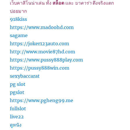
เว็บคาสิโนน่าเล่น ทั้ง
สล็อต
และ
บาคาร่า
ตึงจริงแตก
บ่อยมาก
918kiss
https://www.madoohd.com
sagame
https://joker123auto.com
http://www.movie87hd.com
https://www.pussy888play.com
https://pussy888win.com
sexybaccarat
pg slot
pgslot
https://www.pgheng99.me
fullslot
live22
ดูหนัง