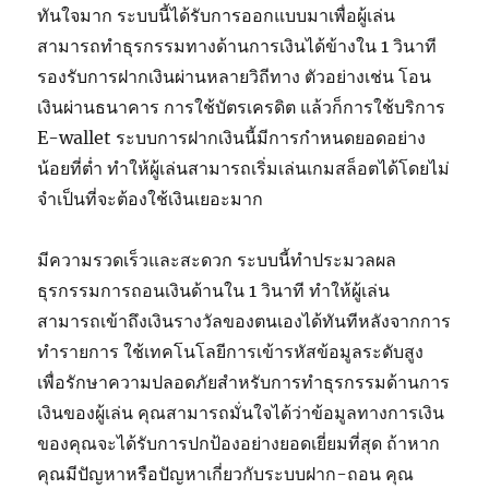
ทันใจมาก ระบบนี้ได้รับการออกแบบมาเพื่อผู้เล่น
สามารถทำธุรกรรมทางด้านการเงินได้ข้างใน 1 วินาที
รองรับการฝากเงินผ่านหลายวิถีทาง ตัวอย่างเช่น โอน
เงินผ่านธนาคาร การใช้บัตรเครดิต แล้วก็การใช้บริการ
E-wallet ระบบการฝากเงินนี้มีการกำหนดยอดอย่าง
น้อยที่ต่ำ ทำให้ผู้เล่นสามารถเริ่มเล่นเกมสล็อตได้โดยไม่
จำเป็นที่จะต้องใช้เงินเยอะมาก
มีความรวดเร็วและสะดวก ระบบนี้ทำประมวลผล
ธุรกรรมการถอนเงินด้านใน 1 วินาที ทำให้ผู้เล่น
สามารถเข้าถึงเงินรางวัลของตนเองได้ทันทีหลังจากการ
ทำรายการ ใช้เทคโนโลยีการเข้ารหัสข้อมูลระดับสูง
เพื่อรักษาความปลอดภัยสำหรับการทำธุรกรรมด้านการ
เงินของผู้เล่น คุณสามารถมั่นใจได้ว่าข้อมูลทางการเงิน
ของคุณจะได้รับการปกป้องอย่างยอดเยี่ยมที่สุด ถ้าหาก
คุณมีปัญหาหรือปัญหาเกี่ยวกับระบบฝาก-ถอน คุณ