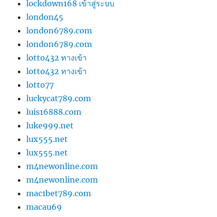
lockdown168 เข้าสู่ระบบ
london45
london6789.com
london6789.com
lotto432 ทางเข้า
lotto432 ทางเข้า
lotto77
luckycat789.com
luis16888.com
luke999.net
lux555.net
lux555.net
m4newonline.com
m4newonline.com
mac1bet789.com
macau69