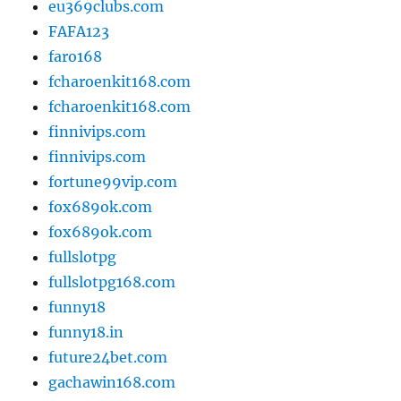
eu369clubs.com
FAFA123
faro168
fcharoenkit168.com
fcharoenkit168.com
finnivips.com
finnivips.com
fortune99vip.com
fox689ok.com
fox689ok.com
fullslotpg
fullslotpg168.com
funny18
funny18.in
future24bet.com
gachawin168.com