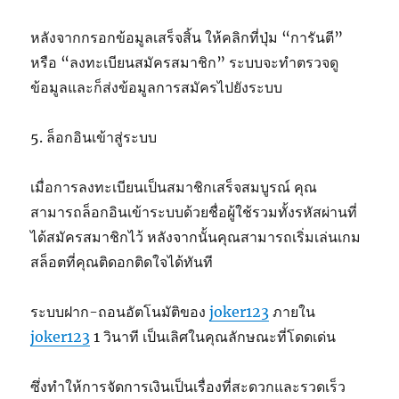
หลังจากกรอกข้อมูลเสร็จสิ้น ให้คลิกที่ปุ่ม “การันตี”
หรือ “ลงทะเบียนสมัครสมาชิก” ระบบจะทำตรวจดู
ข้อมูลและก็ส่งข้อมูลการสมัครไปยังระบบ
5. ล็อกอินเข้าสู่ระบบ
เมื่อการลงทะเบียนเป็นสมาชิกเสร็จสมบูรณ์ คุณ
สามารถล็อกอินเข้าระบบด้วยชื่อผู้ใช้รวมทั้งรหัสผ่านที่
ได้สมัครสมาชิกไว้ หลังจากนั้นคุณสามารถเริ่มเล่นเกม
สล็อตที่คุณติดอกติดใจได้ทันที
ระบบฝาก-ถอนอัตโนมัติของ
joker123
ภายใน
joker123
1 วินาที เป็นเลิศในคุณลักษณะที่โดดเด่น
ซึ่งทำให้การจัดการเงินเป็นเรื่องที่สะดวกและรวดเร็ว