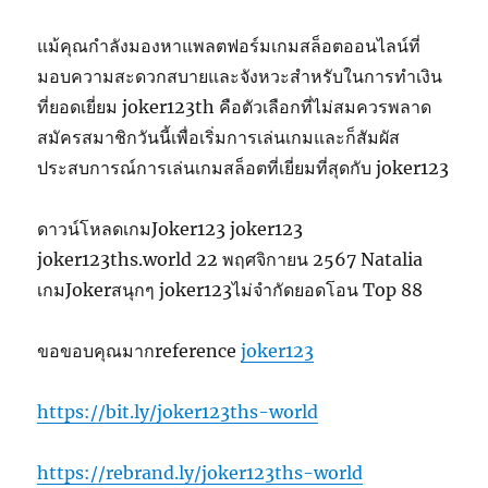
แม้คุณกำลังมองหาแพลตฟอร์มเกมสล็อตออนไลน์ที่
มอบความสะดวกสบายและจังหวะสำหรับในการทำเงิน
ที่ยอดเยี่ยม joker123th คือตัวเลือกที่ไม่สมควรพลาด
สมัครสมาชิกวันนี้เพื่อเริ่มการเล่นเกมและก็สัมผัส
ประสบการณ์การเล่นเกมสล็อตที่เยี่ยมที่สุดกับ joker123
ดาวน์โหลดเกมJoker123 joker123
joker123ths.world 22 พฤศจิกายน 2567 Natalia
เกมJokerสนุกๆ joker123ไม่จำกัดยอดโอน Top 88
ขอขอบคุณมากreference
joker123
https://bit.ly/joker123ths-world
https://rebrand.ly/joker123ths-world