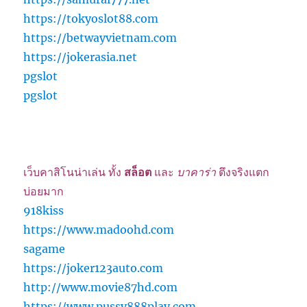
https://tokyoslot88.com
https://betwayvietnam.com
https://jokerasia.net
pgslot
pgslot
เว็บคาสิโนน่าเล่น ทั้ง
สล็อต
และ
บาคาร่า
ตึงจริงแตก
บ่อยมาก
918kiss
https://www.madoohd.com
sagame
https://joker123auto.com
http://www.movie87hd.com
https://www.pussy888play.com