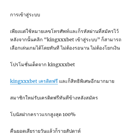
การเข้าสู่ระบบ
เพียงแต่ใช้หมายเลขโทรศัพท์และก็รหัสผ่านที่สมัครไว้
หลังจากนั้นคลิก “kingxxxbet เข้าสู่ระบบ” ก็สามารถ
เลือกเล่นเกมได้โดยทันที ไม่ต้องรอนาน ไม่ต้องโยกเงิน
โปรโมชั่นเด็ดจาก kingxxxbet
kingxxxbet เครดิตฟรี
และก็สิทธิพิเศษอีกมากมาย
สมาชิกใหม่รับเครดิตฟรีทันทีข้างหลังสมัคร
โบนัสฝากคราวแรกสูงสุด 100%
คืนยอดเสียรายวันแล้วก็รายสัปดาห์