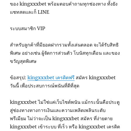
ของ kingxxxbet พร้อมตอบคำถามทุกช่องทาง ทั้งยัง
แชทสดและก็ LINE
ระบบสมาชิก VIP
สำหรับลูกค้าที่มียอดฝากรวมทั้งเล่นตลอด จะได้รับสิทธิ
พิเศษ อย่างเช่น ผู้จัดการส่วนตัว โบนัสทุกเดือน และของ
ขวัญสุดพิเศษ
ข้อสรุป:
kingxxxbet เครดิตฟรี
สมัคร kingxxxbet
วันนี้ เพื่อประสบการณ์พนันที่ดีที่สุด
kingxxxbet ไม่ใช่แค่เว็บไซต์พนัน แม้กระนั้นคือประตู
สู่ช่องทางทางการเงินและความเพลิดเพลินระดับ
พรีเมียม ไม่ว่าจะเป็น kingxxxbet สมัคร ที่ง่ายดาย
kingxxxbet เข้าระบบ ที่เร็ว หรือ kingxxxbet เครดิต