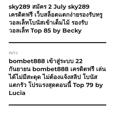
เรื่อง
sky289 สมัคร 2 July sky289
เรื่อง
ก่อน
เครดิตฟรี เว็บสล็อตแตกง่ายรองรับทรู
หน้า:
วอลเล็ทโบนัสเข้าเต็มไม้ รองรับ
วอลเล็ท Top 85 by Becky
ถัดไป
bombet888 เข้าสู่ระบบ 22
เรื่อง
ต่อ
กันยายน bombet888 เครดิตฟรี เล่น
ไป:
ได้ไม่มีสะดุด ไม่ต้องแจ้งสลิป โบนัส
แตกรัว โปรแรงสุดตอนนี้ Top 79 by
Lucia