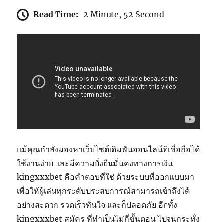
Read Time:
2 Minute, 52 Second
แม้คุณกำลังมองหาเว็บไซต์เดิมพันออนไลน์ที่เชื่อถือได้
ใช้งานง่าย และมีความยั่งยืนมั่นคงทางการเงิน
kingxxxbet คือคำตอบที่ใช่ ด้วยระบบที่ออกแบบมา
เพื่อให้ผู้เล่นทุกระดับประสบการณ์สามารถเข้าถึงได้
อย่างสะดวก รวดเร็วทันใจ และก็ปลอดภัย อีกทั้ง
kingxxxbet สมัคร ที่ทำเป็นไม่กี่ขั้นตอน ไปจนกระทั่ง