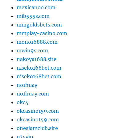
mexicanoo.com
mib555s.com
mmgoldsbets.com
mmplay-casino.com
mono16888.com
mwin9s.com
nakoya1688.site
niseko168bet.com
niseko168bet.com
no1huay
no1huay.com
okc4
okcasino159.com
okcasino159.com
onesiamclub.site
p2vvip