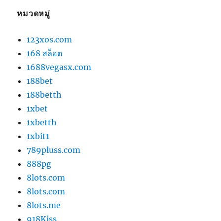
หมวดหมู่
123xos.com
168 สล็อต
1688vegasx.com
188bet
188betth
1xbet
1xbetth
1xbit1
789pluss.com
888pg
8lots.com
8lots.com
8lots.me
918Kiss