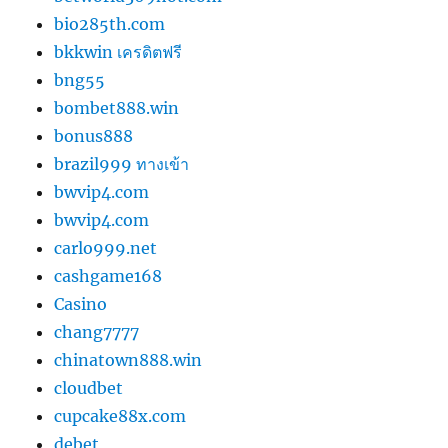
bio285th.com
bkkwin เครดิตฟรี
bng55
bombet888.win
bonus888
brazil999 ทางเข้า
bwvip4.com
bwvip4.com
carlo999.net
cashgame168
Casino
chang7777
chinatown888.win
cloudbet
cupcake88x.com
debet