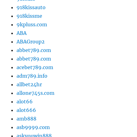
918kissauto
918kissme
9kpluss.com
ABA
ABAGroup2
abbet789.com
abbet789.com
acebet789.com
adm789.info
allbet24hr
allone745s.com
alot66
alot666
amb888
asb9999.com
askyouwin888