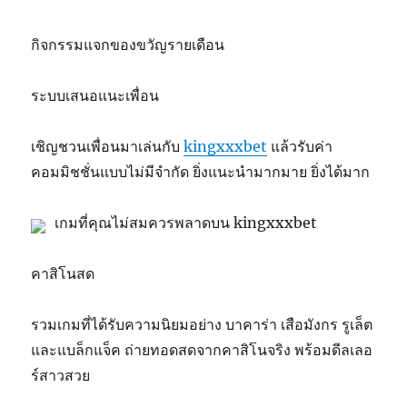
กิจกรรมแจกของขวัญรายเดือน
ระบบเสนอแนะเพื่อน
เชิญชวนเพื่อนมาเล่นกับ
kingxxxbet
แล้วรับค่า
คอมมิชชั่นแบบไม่มีจำกัด ยิ่งแนะนำมากมาย ยิ่งได้มาก
เกมที่คุณไม่สมควรพลาดบน kingxxxbet
คาสิโนสด
รวมเกมที่ได้รับความนิยมอย่าง บาคาร่า เสือมังกร รูเล็ต
และแบล็กแจ็ค ถ่ายทอดสดจากคาสิโนจริง พร้อมดีลเลอ
ร์สาวสวย