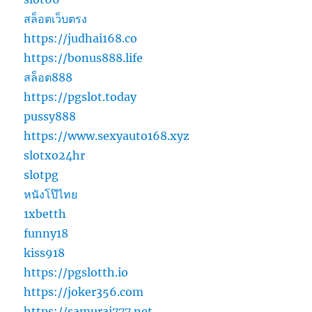
สล็อตเว็บตรง
https://judhai168.co
https://bonus888.life
สล็อต888
https://pgslot.today
pussy888
https://www.sexyauto168.xyz
slotxo24hr
slotpg
หนังโป๊ไทย
1xbetth
funny18
kiss918
https://pgslotth.io
https://joker356.com
https://samurai777.net