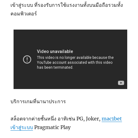
เข้าสู่ระบบ ที่รองรับการใช้แรงงานทั้งบนมือถือรวมทั้ง
คอมพิวเตอร์
บริการเกมที่นานาประการ
สล็อตจากค่ายชั้นหนึ่ง อาทิเช่น PG, Joker,
mac1bet
เข้าสู่ระบบ
Pragmatic Play