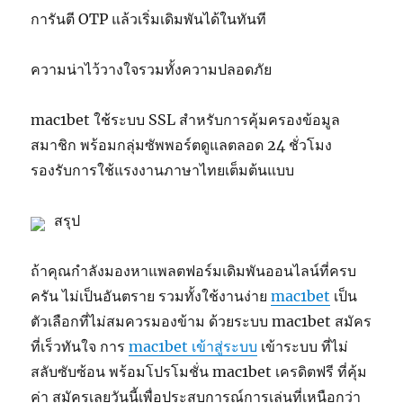
การันตี OTP แล้วเริ่มเดิมพันได้ในทันที
ความน่าไว้วางใจรวมทั้งความปลอดภัย
mac1bet ใช้ระบบ SSL สำหรับการคุ้มครองข้อมูล
สมาชิก พร้อมกลุ่มซัพพอร์ตดูแลตลอด 24 ชั่วโมง
รองรับการใช้แรงงานภาษาไทยเต็มต้นแบบ
สรุป
ถ้าคุณกำลังมองหาแพลตฟอร์มเดิมพันออนไลน์ที่ครบ
ครัน ไม่เป็นอันตราย รวมทั้งใช้งานง่าย
mac1bet
เป็น
ตัวเลือกที่ไม่สมควรมองข้าม ด้วยระบบ mac1bet สมัคร
ที่เร็วทันใจ การ
mac1bet เข้าสู่ระบบ
เข้าระบบ ที่ไม่
สลับซับซ้อน พร้อมโปรโมชั่น mac1bet เครดิตฟรี ที่คุ้ม
ค่า สมัครเลยวันนี้เพื่อประสบการณ์การเล่นที่เหนือกว่า