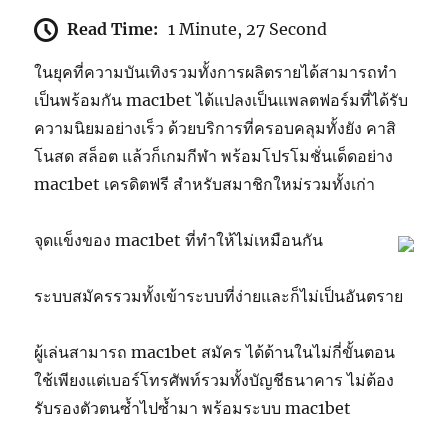
Read Time:
1 Minute, 27 Second
ในยุคที่ความบันเทิงรวมทั้งการผลิตรายได้สามารถทำ
เป็นพร้อมกัน mac1bet ได้แปลงเป็นแพลตฟอร์มที่ได้รับ
ความนิยมอย่างเร็ว ด้วยบริการที่ครอบคลุมทั้งยัง คาสิ
โนสด สล็อต แล้วก็เกมกีฬา พร้อมโปรโมชั่นเด็ดอย่าง
mac1bet เครดิตฟรี สำหรับสมาชิกใหม่รวมทั้งเก่า
จุดแข็งของ mac1bet ที่ทำให้ไม่เหมือนกัน
ระบบสมัครรวมทั้งเข้าระบบที่ง่ายและก็ไม่เป็นอันตราย
ผู้เล่นสามารถ mac1bet สมัคร ได้ด้านในไม่กี่ขั้นตอน
ใช้เพียงแต่เบอร์โทรศัพท์รวมทั้งบัญชีธนาคาร ไม่ต้อง
รับรองตัวตนซ้ำไปซ้ำมา พร้อมระบบ mac1bet