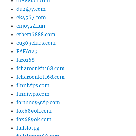
dr888bet.com
du2477.com
ek4567.com
enjoy24.fun
etbet16888.com
eu369clubs.com
FAFA123
faro168
fcharoenkit168.com
fcharoenkit168.com
finnivips.com
finnivips.com
fortune99vip.com
fox689ok.com
fox689ok.com
fullslotpg