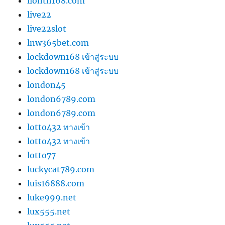
lionth168.com
live22
live22slot
lnw365bet.com
lockdown168 เข้าสู่ระบบ
lockdown168 เข้าสู่ระบบ
london45
london6789.com
london6789.com
lotto432 ทางเข้า
lotto432 ทางเข้า
lotto77
luckycat789.com
luis16888.com
luke999.net
lux555.net