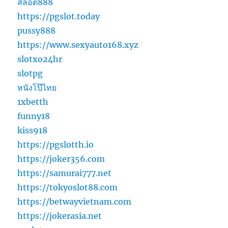
สล็อต888
https://pgslot.today
pussy888
https://www.sexyauto168.xyz
slotxo24hr
slotpg
หนังโป๊ไทย
1xbetth
funny18
kiss918
https://pgslotth.io
https://joker356.com
https://samurai777.net
https://tokyoslot88.com
https://betwayvietnam.com
https://jokerasia.net