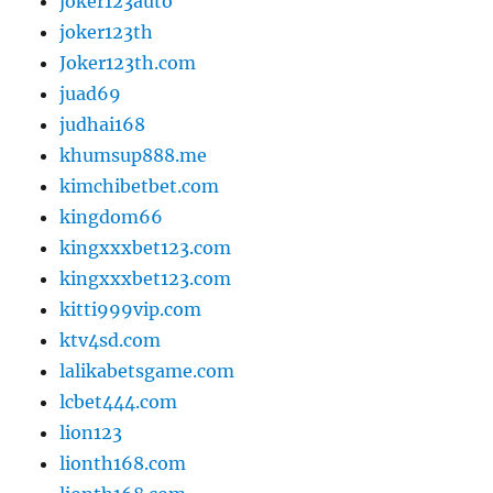
joker123auto
joker123th
Joker123th.com
juad69
judhai168
khumsup888.me
kimchibetbet.com
kingdom66
kingxxxbet123.com
kingxxxbet123.com
kitti999vip.com
ktv4sd.com
lalikabetsgame.com
lcbet444.com
lion123
lionth168.com