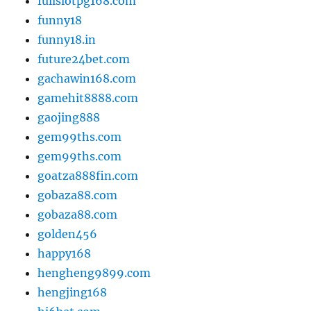
fullslotpg168.com
funny18
funny18.in
future24bet.com
gachawin168.com
gamehit8888.com
gaojing888
gem99ths.com
gem99ths.com
goatza888fin.com
gobaza88.com
gobaza88.com
golden456
happy168
hengheng9899.com
hengjing168