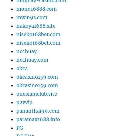
mmplay-casino.com
mono16888.com
mwin9s.com
nakoya1688.site
niseko168bet.com
niseko168bet.com
no1huay
no1huay.com
okc4
okcasino159.com
okcasino159.com
onesiamclub.site
p2vvip
pananthai99.com
paramax1688.info
PG