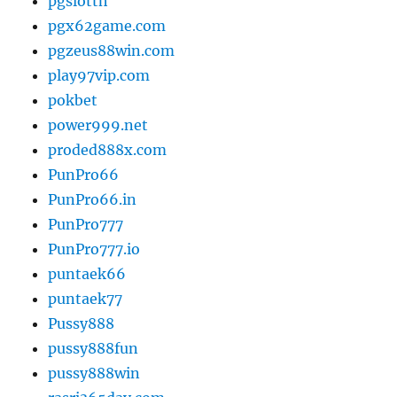
pgslotth
pgx62game.com
pgzeus88win.com
play97vip.com
pokbet
power999.net
proded888x.com
PunPro66
PunPro66.in
PunPro777
PunPro777.io
puntaek66
puntaek77
Pussy888
pussy888fun
pussy888win