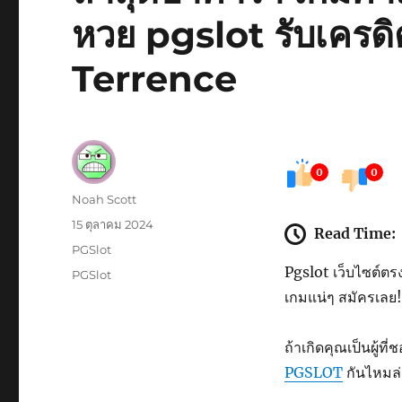
หวย pgslot รับเครดิ
Terrence
0
0
ผู้
Noah Scott
เขียน
เขียน
15 ตุลาคม 2024
Read Time:
เมื่อ
หมวด
PGSlot
หมู่
Pgslot เว็บไซต์ตร
ป้าย
PGSlot
กำกับ
เกมแน่ๆ สมัครเลย!
ถ้าเกิดคุณเป็นผู้
PGSLOT
กันไหมล่