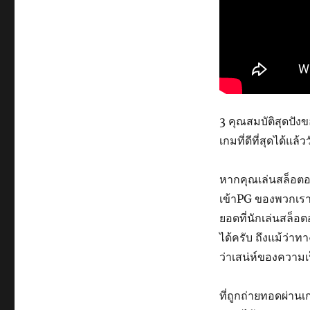
3 คุณสมบัติสุดปัง
เกมที่ดีที่สุดได้แล้วว
หากคุณเล่นสล็อตอ
เข้าPG ของพวกเราม
ยอดที่นักเล่นสล็อ
ได้ครับ ถึงแม้ว่า
ว่าเสน่ห์ของความเ
ที่ถูกถ่ายทอดผ่านเก