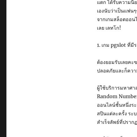
แตก ได้รับความนิย
เองนับว่าเป็นแฟนๆ
จากเกมสล็อตออนไล
เลย เลทโก!
1. เกม pgslot ที่ม
ต้องยอมรับเลยคะข
ปลอดภัยและก็ความ
ผู้ใช้บริการมหาศา
Random Number
ออนไลน์ชั้นหนึ่งร
สปินแต่ละครั้ง ระ
สำเร็จลัพธ์ที่ปรา