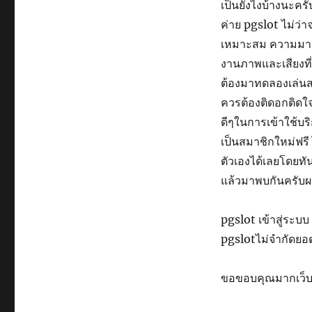
เป็นยังไงบ้างนะคร
ค่าย pgslot ไม่ว่า
เหมาะสม ความมาก
งานภาพและเสียงที่
ต้องมาทดลองเล่นสล
ควรต้องติดอกติดใ
ดีๆในการเข้าใช้บร
เป็นสมาชิกใหม่ฟรี 
ตัวเองได้เลยโดยทัน
แล้วมาพบกันครับผ
pgslot เข้าสู่ระ
pgslotไม่จำกัดย
ขอขอบคุณมากเว็