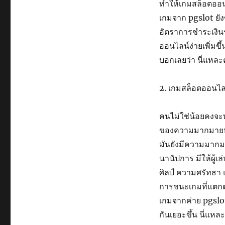
ทำให้เกมสล็อตออนไ
เกมจาก pgslot ยัง
อัตราการชำระเงินร
ออนไลน์ง่ายเพิ่มข
บอกเลยว่า นี่แหละ
2. เกมสล็อตออนไล
คนไม่ใช่น้อยคงจะท
ของความมากมายหลา
มันยังมีความมากมา
นานัปการ มีให้ผู้เ
ศิลป์ ความศรัทธา
การชนะเกมที่แตกต่าง
เกมจากค่าย pgslot
กันเยอะขึ้น นี่แห