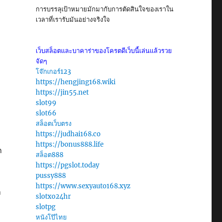
การบรรลุเป้าหมายมักมากับการตัดสินใจของเราใน
เวลาที่เรารับมันอย่างจริงใจ
เว็บสล็อตและบาคาร่าของโครตดีเว็บนี้เล่นแล้วรวย
จัดๆ
โจ๊กเกอร์123
https://hengjing168.wiki
https://jin55.net
slot99
slot66
สล็อตเว็บตรง
https://judhai168.co
https://bonus888.life
ก
สล็อต888
https://pgslot.today
pussy888
https://www.sexyauto168.xyz
า
slotxo24hr
slotpg
หนังโป๊ไทย