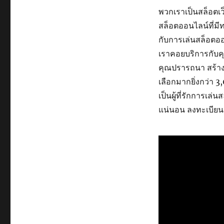
พวกเราเป็นสล็อตเว็
สล็อตออนไลน์ที่มีท
กับการเล่นสล็อตอ
เราคอยบริการกับค
คุณปรารถนา สร้า
เลือกมากยิ่งกว่า 
เป็นผู้ที่รักการเ
แน่นอน ลงทะเบียนก