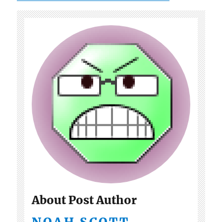
About Post Author