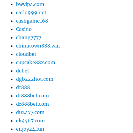
bwvip4.com
carlo999.net
cashgame168
Casino
chang7777
chinatown888.win
cloudbet
cupcake88x.com
debet
dgb222hot.com
dr888
dr888bet.com
dr888bet.com
du2477.com
ek4567.com
enjoy24.fun