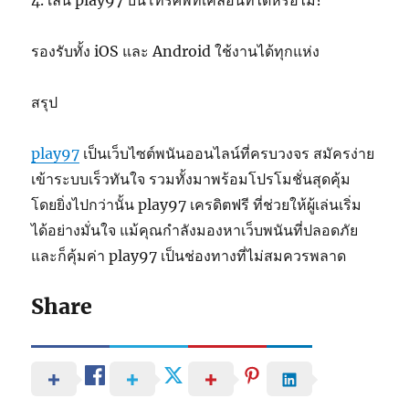
รองรับทั้ง iOS และ Android ใช้งานได้ทุกแห่ง
สรุป
play97
เป็นเว็บไซต์พนันออนไลน์ที่ครบวงจร สมัครง่าย
เข้าระบบเร็วทันใจ รวมทั้งมาพร้อมโปรโมชั่นสุดคุ้ม
โดยยิ่งไปกว่านั้น play97 เครดิตฟรี ที่ช่วยให้ผู้เล่นเริ่ม
ได้อย่างมั่นใจ แม้คุณกำลังมองหาเว็บพนันที่ปลอดภัย
และก็คุ้มค่า play97 เป็นช่องทางที่ไม่สมควรพลาด
Share