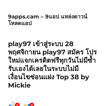
9apps.cam – 9แอป แหล่งดาวน์
โหลดแอป
play97 เข้าสู่ระบบ 28
พฤศจิกายน play97 สมัคร โปร
ใหม่แจกเครดิตฟรีทุกวันไม่มีซ้ำ
รับเองได้เลยในระบบไม่มี
เงื่อนไขซ่อนแฝง Top 38 by
Mickie
0
0