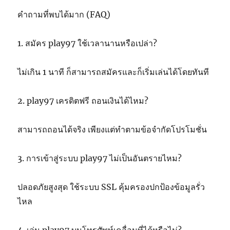
คำถามที่พบได้มาก (FAQ)
1. สมัคร play97 ใช้เวลานานหรือเปล่า?
ไม่เกิน 1 นาที ก็สามารถสมัครและก็เริ่มเล่นได้โดยทันที
2. play97 เครดิตฟรี ถอนเงินได้ไหม?
สามารถถอนได้จริง เพียงแต่ทำตามข้อจำกัดโปรโมชั่น
3. การเข้าสู่ระบบ play97 ไม่เป็นอันตรายไหม?
ปลอดภัยสูงสุด ใช้ระบบ SSL คุ้มครองปกป้องข้อมูลรั่ว
ไหล
4. เล่น play97 บนโทรศัพท์เคลื่อนที่ได้หรือไม่?