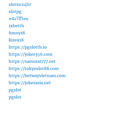
slotxo24hr
slotpg
หนังโป๊ไทย
1xbetth
funny18
kiss918
https://pgslotth.io
https://joker356.com
https://samurai777.net
https://tokyoslot88.com
https://betwayvietnam.com
https://jokerasia.net
pgslot
pgslot