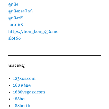
ดูหนัง
ดูหนังออนไลน์
ดูหนังฟรี
faro168
https://hongkong456.me
slot66
หมวดหมู่
123xos.com
168 สล็อต
1688vegasx.com
188bet
188betth