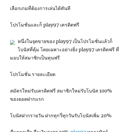
เลือกเกมที่ต้องการเล่นได้ทันที
โปรโมชั่นและก็ play97 เครดิตฟรี
หนึ่งในจุดขายของ play97 เป็นโปรโมชั่นแล้วก็
โบนัสที่คุ้ม โดยเฉพาะอย่างยิ่ง play97 เครดิตฟรี ที่
มอบให้สมาชิกเป็นทุนฟรี
โปรโมชั่น รายละเอียด
สมัครใหม่รับเครดิตฟรี สมาชิกใหม่รับโบนัส 100%
ของยอดฝากแรก
โบนัสฝากรายวัน ฝากทุกวี่ทุกวันรับโบนัสเพิ่ม 20%
คืนยอดเสีย คืนเงินสูงสุด 10%
play97
ทุกอาทิตย์