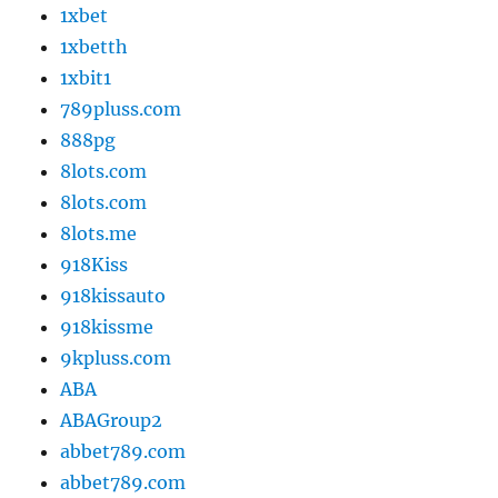
1xbet
1xbetth
1xbit1
789pluss.com
888pg
8lots.com
8lots.com
8lots.me
918Kiss
918kissauto
918kissme
9kpluss.com
ABA
ABAGroup2
abbet789.com
abbet789.com