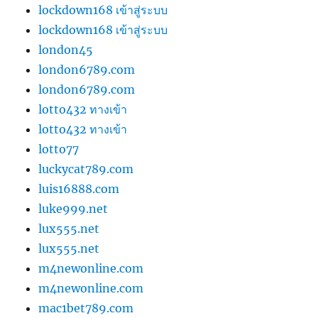
lockdown168 เข้าสู่ระบบ
lockdown168 เข้าสู่ระบบ
london45
london6789.com
london6789.com
lotto432 ทางเข้า
lotto432 ทางเข้า
lotto77
luckycat789.com
luis16888.com
luke999.net
lux555.net
lux555.net
m4newonline.com
m4newonline.com
mac1bet789.com