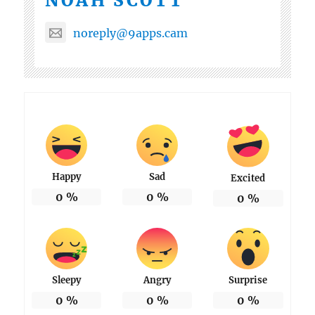
NOAH SCOTT
noreply@9apps.cam
Happy
Sad
Excited
0
%
0
%
0
%
Sleepy
Angry
Surprise
0
%
0
%
0
%