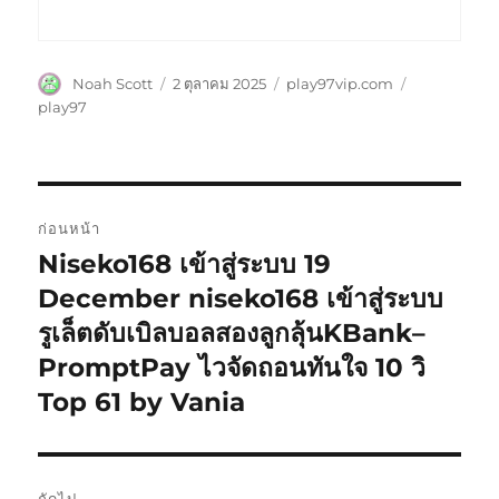
ผู้
เขียน
หมวด
ป้าย
Noah Scott
2 ตุลาคม 2025
play97vip.com
เขียน
เมื่อ
หมู่
กำกับ
play97
แนะแนว
ก่อนหน้า
เรื่อง
Niseko168 เข้าสู่ระบบ 19
เรื่อง
ก่อน
December niseko168 เข้าสู่ระบบ
หน้า:
รูเล็ตดับเบิลบอลสองลูกลุ้นKBank–
PromptPay ไวจัดถอนทันใจ 10 วิ
Top 61 by Vania