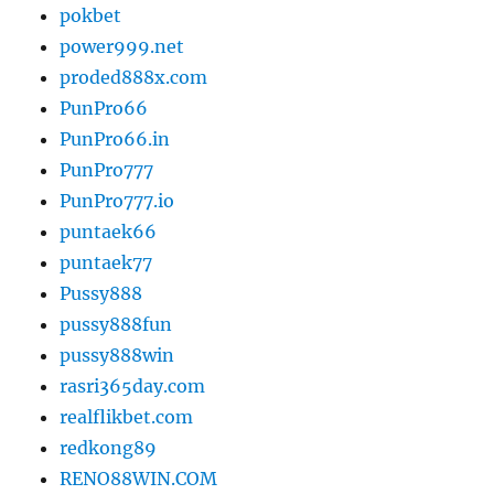
pokbet
power999.net
proded888x.com
PunPro66
PunPro66.in
PunPro777
PunPro777.io
puntaek66
puntaek77
Pussy888
pussy888fun
pussy888win
rasri365day.com
realflikbet.com
redkong89
RENO88WIN.COM