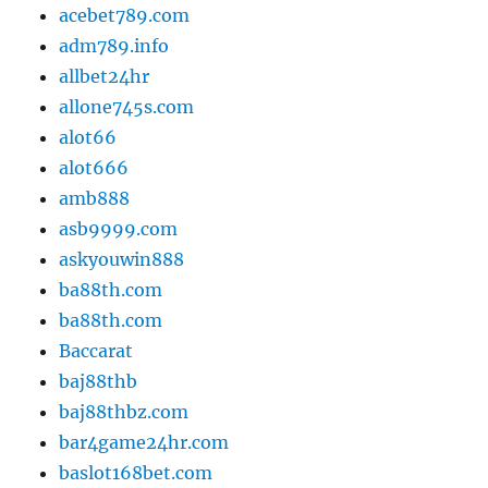
acebet789.com
adm789.info
allbet24hr
allone745s.com
alot66
alot666
amb888
asb9999.com
askyouwin888
ba88th.com
ba88th.com
Baccarat
baj88thb
baj88thbz.com
bar4game24hr.com
baslot168bet.com