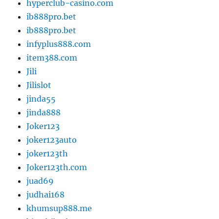
hyperclub-casino.com
ib888pro.bet
ib888pro.bet
infyplus888.com
item388.com
Jili
Jilislot
jinda55
jinda888
Joker123
joker123auto
joker123th
Joker123th.com
juad69
judhai168
khumsup888.me