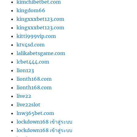
kimchibetbet.com
kingdom66
kingxxxbet123.com
kingxxxbet123.com
kitti999vip.com
ktv4sd.com
lalikabetsgame.com
lcbet444.com
lion123
lionth168.com
lionth168.com
live22
live22slot
lnw365bet.com
lockdown168 เข้าสู่ระบบ
lockdown168 เข้าสู่ระบบ