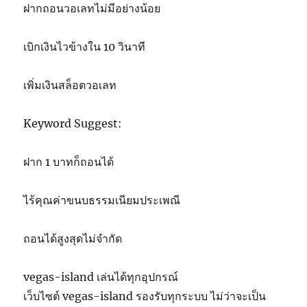
ฝากถอนวอเลทไม่มีอย่างน้อย
เบิกเงินไวข้างใน 10 วินาที
เพิ่มเงินสล็อตวอเลท
Keyword Suggest:
ฝาก 1 บาทก็ถอนได้
ไร้คุณค่าขนบธรรมเนียมประเพณี
ถอนได้สูงสุดไม่จำกัด
vegas-island เล่นได้ทุกอุปกรณ์
เว็บไซต์ vegas-island รองรับทุกระบบ ไม่ว่าจะเป็น