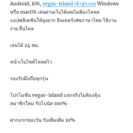
Android, iOS,
vegas-island เข้าสู่ระบบ
Windows
หรือ macOS เล่นผ่านเว็บได้เลยไม่ต้องโหลด
แอปพลิเคชันให้ยุ่งยาก อินเทอร์เฟซภาษาไทย ใช้งาน
ง่าย ลื่นไหล
เล่นได้ 24 ชม.
หน้าเว็บไซต์โหลดไว
รองรับมือถือทุกรุ่น
โปรโมชั่น vegas-island แจกจริงไม่ต้องลุ้น
สมาชิกใหม่ รับโบนัส 100%
ฝากแรกของวัน รับเพิ่มเติม 10%