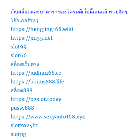
เว็บสล็อตและบาคาร่าของโครตดีเว็บนี้เล่นแล้วรวยจัดๆ
โจ๊กเกอร์123
https://hengjing168.wiki
https://jin55.net
slot99
slot66
สล็อตเว็บตรง
https://judhai168.co
https://bonus888.life
สล็อต888
https://pgslot.today
pussy888
https://www.sexyauto168.xyz
slotxo24hr
slotpg