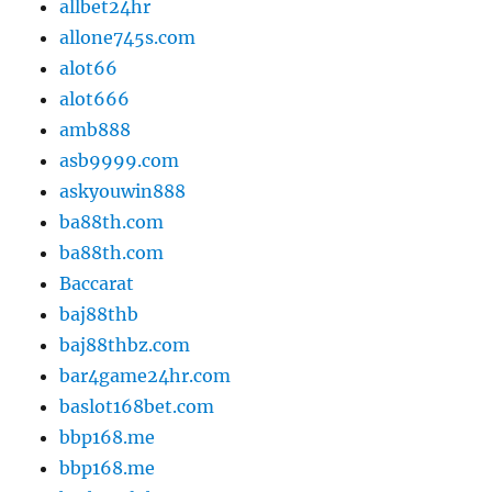
allbet24hr
allone745s.com
alot66
alot666
amb888
asb9999.com
askyouwin888
ba88th.com
ba88th.com
Baccarat
baj88thb
baj88thbz.com
bar4game24hr.com
baslot168bet.com
bbp168.me
bbp168.me