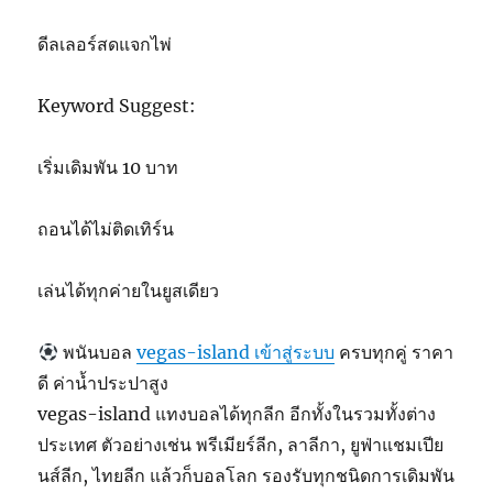
ดีลเลอร์สดแจกไพ่
Keyword Suggest:
เริ่มเดิมพัน 10 บาท
ถอนได้ไม่ติดเทิร์น
เล่นได้ทุกค่ายในยูสเดียว
พนันบอล
vegas-island เข้าสู่ระบบ
ครบทุกคู่ ราคา
ดี ค่าน้ำประปาสูง
vegas-island แทงบอลได้ทุกลีก อีกทั้งในรวมทั้งต่าง
ประเทศ ตัวอย่างเช่น พรีเมียร์ลีก, ลาลีกา, ยูฟ่าแชมเปีย
นส์ลีก, ไทยลีก แล้วก็บอลโลก รองรับทุกชนิดการเดิมพัน