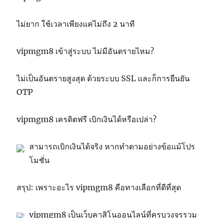
ไม่ยาก ใช้เวลาเพียงแค่ไม่ถึง 2 นาที
vipmgm8 เข้าสู่ระบบ ไม่มีอันตรายไหม?
ไม่เป็นอันตรายสูงสุด ด้วยระบบ SSL และก็การยืนยัน
OTP
vipmgm8 เครดิตฟรี เบิกเงินได้หรือเปล่า?
สามารถเบิกเงินได้จริง หากทำตามอย่างข้อแม้โปร
โมชั่น
สรุป: เพราะอะไร vipmgm8 คือทางเลือกที่ดีที่สุด
vipmgm8 เป็นเว็บคาสิโนออนไลน์ที่ครบวงจรรวม