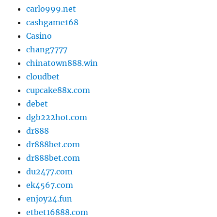
carlo999.net
cashgame168
Casino
chang7777
chinatown888.win
cloudbet
cupcake88x.com
debet
dgb222hot.com
dr888
dr888bet.com
dr888bet.com
du2477.com
ek4567.com
enjoy24.fun
etbet16888.com