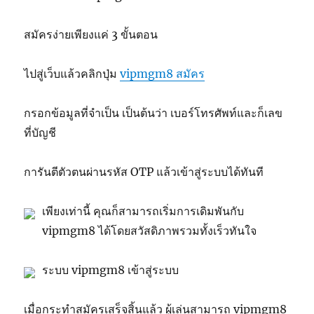
สมัครง่ายเพียงแค่ 3 ขั้นตอน
ไปสู่เว็บแล้วคลิกปุ่ม
vipmgm8 สมัคร
กรอกข้อมูลที่จำเป็น เป็นต้นว่า เบอร์โทรศัพท์และก็เลข
ที่บัญชี
การันตีตัวตนผ่านรหัส OTP แล้วเข้าสู่ระบบได้ทันที
เพียงเท่านี้ คุณก็สามารถเริ่มการเดิมพันกับ
vipmgm8 ได้โดยสวัสดิภาพรวมทั้งเร็วทันใจ
ระบบ vipmgm8 เข้าสู่ระบบ
เมื่อกระทำสมัครเสร็จสิ้นแล้ว ผู้เล่นสามารถ vipmgm8