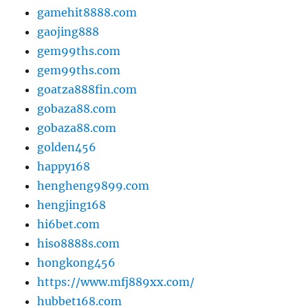
gamehit8888.com
gaojing888
gem99ths.com
gem99ths.com
goatza888fin.com
gobaza88.com
gobaza88.com
golden456
happy168
hengheng9899.com
hengjing168
hi6bet.com
hiso8888s.com
hongkong456
https://www.mfj889xx.com/
hubbet168.com