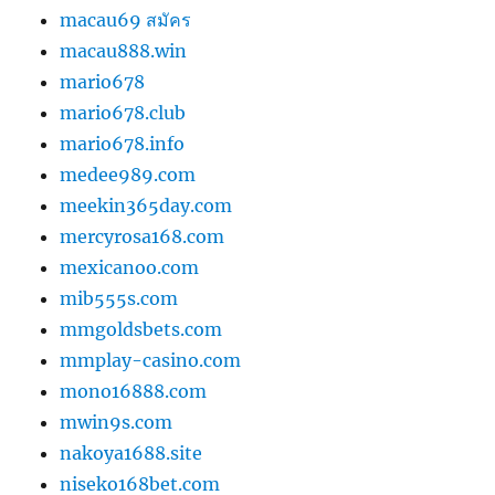
macau69 สมัคร
macau888.win
mario678
mario678.club
mario678.info
medee989.com
meekin365day.com
mercyrosa168.com
mexicanoo.com
mib555s.com
mmgoldsbets.com
mmplay-casino.com
mono16888.com
mwin9s.com
nakoya1688.site
niseko168bet.com