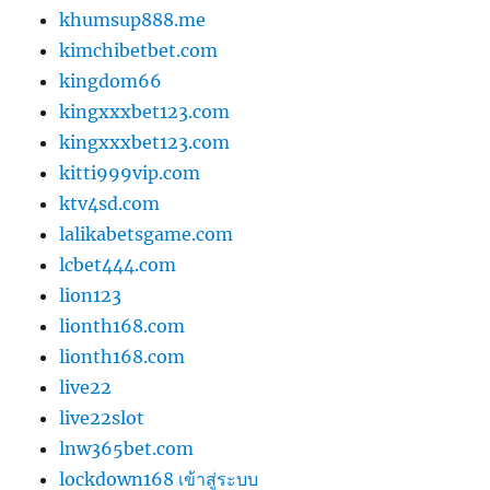
khumsup888.me
kimchibetbet.com
kingdom66
kingxxxbet123.com
kingxxxbet123.com
kitti999vip.com
ktv4sd.com
lalikabetsgame.com
lcbet444.com
lion123
lionth168.com
lionth168.com
live22
live22slot
lnw365bet.com
lockdown168 เข้าสู่ระบบ