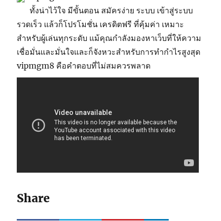
ทั้งน่าไว้ใจ มีขั้นตอน สมัครง่าย ระบบ เข้าสู่ระบบ
รวดเร็ว แล้วก็โปรโมชั่น เครดิตฟรี ที่คุ้มค่า เหมาะ
สำหรับผู้เล่นทุกระดับ แม้คุณกำลังมองหาเว็บที่ให้ความ
เชื่อมั่นและมั่นใจและก็จังหวะสำหรับการทำกำไรสูงสุด
vipmgm8 คือคำตอบที่ไม่สมควรพลาด
Share