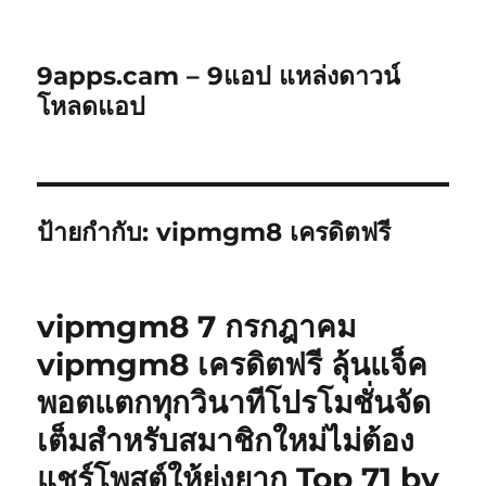
9apps.cam – 9แอป แหล่งดาวน์
โหลดแอป
ป้ายกำกับ:
vipmgm8 เครดิตฟรี
vipmgm8 7 กรกฎาคม
vipmgm8 เครดิตฟรี ลุ้นแจ็ค
พอตแตกทุกวินาทีโปรโมชั่นจัด
เต็มสำหรับสมาชิกใหม่ไม่ต้อง
แชร์โพสต์ให้ยุ่งยาก Top 71 by