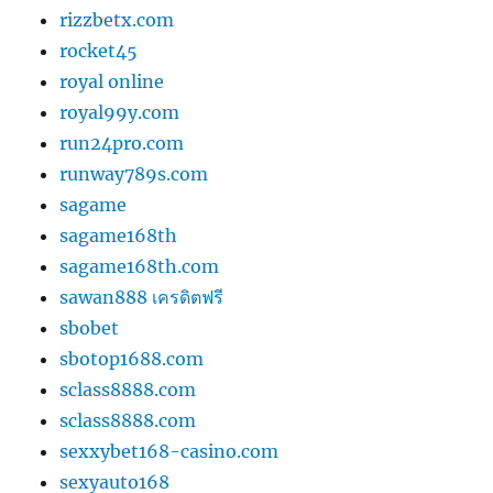
rizzbetx.com
rocket45
royal online
royal99y.com
run24pro.com
runway789s.com
sagame
sagame168th
sagame168th.com
sawan888 เครดิตฟรี
sbobet
sbotop1688.com
sclass8888.com
sclass8888.com
sexxybet168-casino.com
sexyauto168