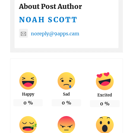
About Post Author
NOAH SCOTT
noreply@9apps.cam
Happy
Sad
Excited
0
%
0
%
0
%