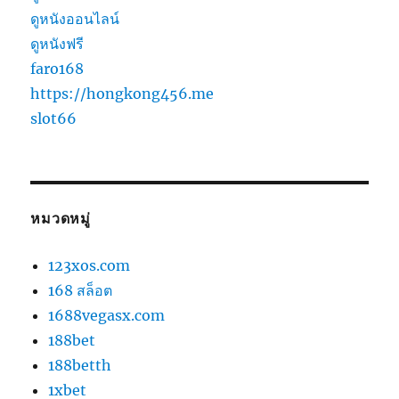
ดูหนังออนไลน์
ดูหนังฟรี
faro168
https://hongkong456.me
slot66
หมวดหมู่
123xos.com
168 สล็อต
1688vegasx.com
188bet
188betth
1xbet