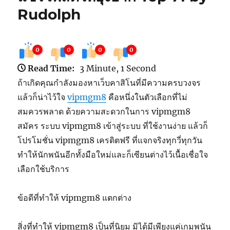
Rudolph
0
0
0
0
Read Time:
3 Minute, 1 Second
ถ้าเกิดคุณกำลังมองหาเว็บคาสิโนที่มีความครบวงจร
แล้วก็น่าไว้ใจ
vipmgm8
คือหนึ่งในตัวเลือกที่ไม่
สมควรพลาด ด้วยความสะดวกในการ vipmgm8
สมัคร ระบบ vipmgm8 เข้าสู่ระบบ ที่ใช้งานง่าย แล้วก็
โปรโมชั่น vipmgm8 เครดิตฟรี ที่แจกจริงทุกวี่ทุกวัน
ทำให้นักพนันอีกทั้งมือใหม่และก็เซียนต่างไว้เนื้อเชื่อใจ
เลือกใช้บริการ
ข้อดีที่ทำให้ vipmgm8 แตกต่าง
สิ่งที่ทำให้ vipmgm8 เป็นที่นิยม มิได้มีเพียงแค่เกมพนัน