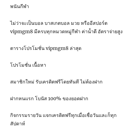
พนันกีฬา
ไม่ว่าจะเป็นบอล บาสเกตบอล มวย หรืออีสปอร์ต
vipmgm8 มีครบทุกหมวดหมู่กีฬา ค่าน้ำดี อัตราจ่ายสูง
ตารางโปรโมชั่น vipmgm8 ล่าสุด
โปรโมชั่น เนื้อหา
สมาชิกใหม่ รับเครดิตฟรีโดยทันที ไม่ต้องฝาก
ฝากหนแรก โบนัส 100% ของยอดฝาก
กิจกรรมรายวัน แจกเครดิตฟรีทุกเมื่อเชื่อวันและก็ทุก
สัปดาห์