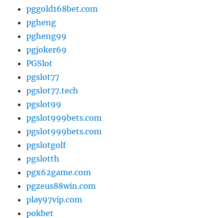
pggold168bet.com
pgheng
pgheng99
pgjoker69
PGSlot
pgslot77
pgslot77.tech
pgslot99
pgslot999bets.com
pgslot999bets.com
pgslotgolf
pgslotth
pgx62game.com
pgzeus88win.com
play97vip.com
pokbet