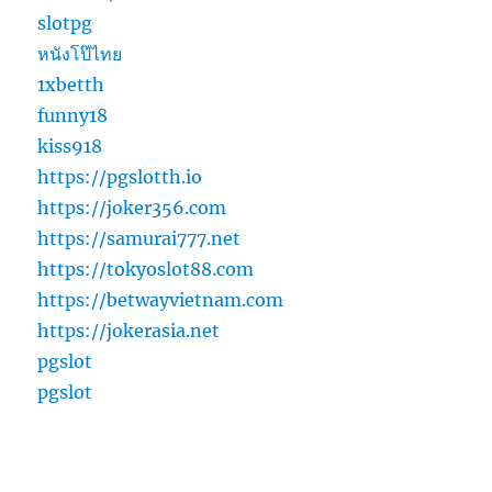
slotpg
หนังโป๊ไทย
1xbetth
funny18
kiss918
https://pgslotth.io
https://joker356.com
https://samurai777.net
https://tokyoslot88.com
https://betwayvietnam.com
https://jokerasia.net
pgslot
pgslot