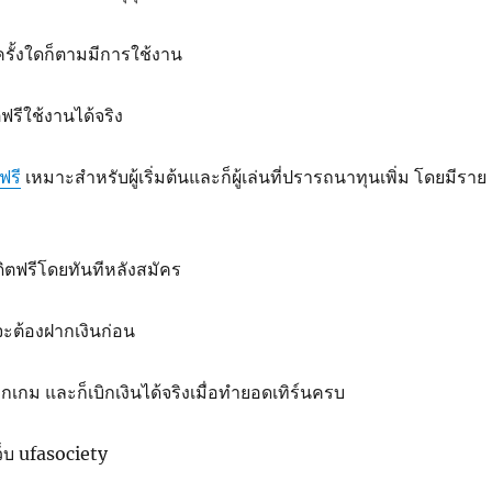
ช้ครั้งใดก็ตามมีการใช้งาน
ฟรีใช้งานได้จริง
ฟรี
เหมาะสำหรับผู้เริ่มต้นและก็ผู้เล่นที่ปรารถนาทุนเพิ่ม โดยมีราย
ิตฟรีโดยทันทีหลังสมัคร
จะต้องฝากเงินก่อน
กเกม และก็เบิกเงินได้จริงเมื่อทำยอดเทิร์นครบ
็บ ufasociety