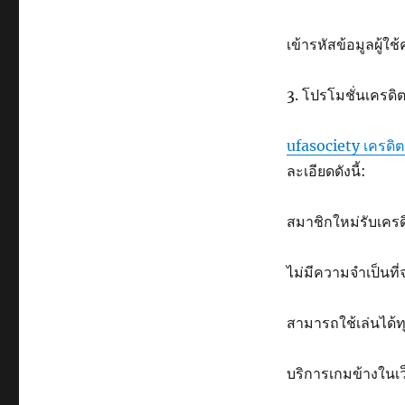
เข้ารหัสข้อมูลผู้ใ
3. โปรโมชั่นเครดิต
ufasociety เครดิต
ละเอียดดังนี้:
สมาชิกใหม่รับเครด
ไม่มีความจำเป็นที่
สามารถใช้เล่นได้ทุ
บริการเกมข้างในเว