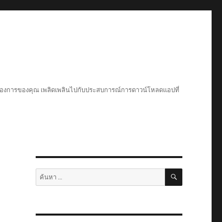
้องการของคุณ เพลิดเพลินไปกับประสบการณ์การดาวน์โหลดแอปที่
ค้นหา
ค้นหา: