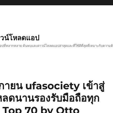
าวน์โหลดแอป
่หลากหลาย ค้นพบและดาวน์โหลดแอปล่าสุดและที่ใช้ดีที่สุดที่เหมาะกับความต
ายน ufasociety เข้าสู่
หลดนานรองรับมือถือทุก
ลย Top 70 by Otto