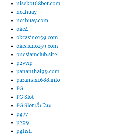
niseko168bet.com
no1huay
no1huay.com
okc4
okcasino159.com
okcasino159.com
onesiamclub.site
p2vvip
pananthai99.com
paramax1688.info
PG
PG Slot
PG Slot เว็บใหม่
pg77
pg99
pgfish