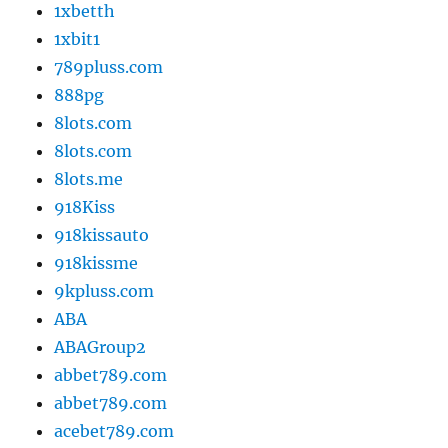
1xbetth
1xbit1
789pluss.com
888pg
8lots.com
8lots.com
8lots.me
918Kiss
918kissauto
918kissme
9kpluss.com
ABA
ABAGroup2
abbet789.com
abbet789.com
acebet789.com