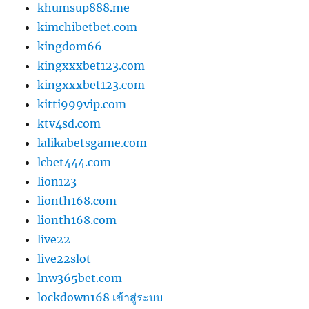
khumsup888.me
kimchibetbet.com
kingdom66
kingxxxbet123.com
kingxxxbet123.com
kitti999vip.com
ktv4sd.com
lalikabetsgame.com
lcbet444.com
lion123
lionth168.com
lionth168.com
live22
live22slot
lnw365bet.com
lockdown168 เข้าสู่ระบบ