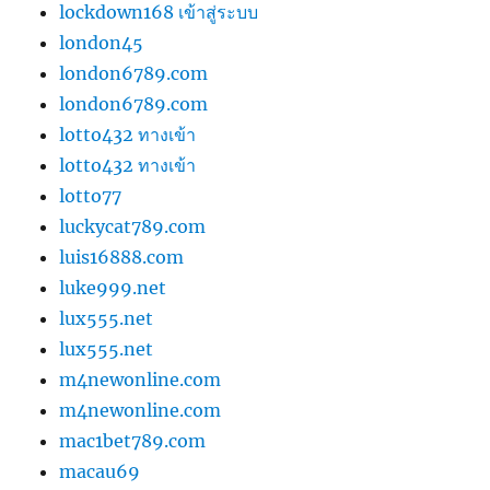
lockdown168 เข้าสู่ระบบ
london45
london6789.com
london6789.com
lotto432 ทางเข้า
lotto432 ทางเข้า
lotto77
luckycat789.com
luis16888.com
luke999.net
lux555.net
lux555.net
m4newonline.com
m4newonline.com
mac1bet789.com
macau69