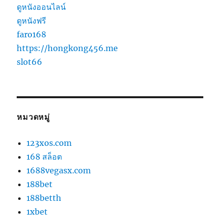
ดูหนังออนไลน์
ดูหนังฟรี
faro168
https://hongkong456.me
slot66
หมวดหมู่
123xos.com
168 สล็อต
1688vegasx.com
188bet
188betth
1xbet