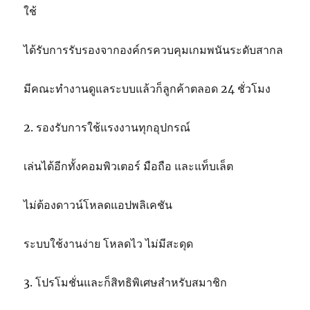
ใช้
ได้รับการรับรองจากองค์กรควบคุมเกมพนันระดับสากล
มีคณะทำงานดูแลระบบแล้วก็ลูกค้าตลอด 24 ชั่วโมง
2. รองรับการใช้แรงงานทุกอุปกรณ์
เล่นได้อีกทั้งคอมพิวเตอร์ มือถือ และแท็บเล็ต
ไม่ต้องดาวน์โหลดแอปพลิเคชัน
ระบบใช้งานง่าย โหลดไว ไม่มีสะดุด
3. โปรโมชั่นและก็สิทธิพิเศษสำหรับสมาชิก