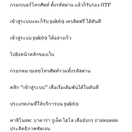
กรอกเบอร์โทรศัพท์ ตั้งรหัสผ่าน แล้วก็รับรอง OTP
เข้าสู่ระบบและก็รับ yak69 เครดิตฟรี ได้ทันที
เข้าสู่ระบบ yak69 ได้อย่างเร็ว
ไปยังหน้าหลักของเว็บ
กรอกหมายเลขโทรศัพท์รวมทั้งรหัสผ่าน
คลิก “เข้าสู่ระบบ” เพื่อเริ่มเดิมพันได้ในทันที
ประเภทเกมที่ให้บริการบน yak69
คาสิโนสด: บาคาร่า รูเล็ต ไฮโล เสือมังกร ถ่ายทอดสด
ประสิทธิภาพชัดเจน