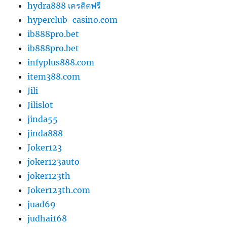
hydra888 เครดิตฟรี
hyperclub-casino.com
ib888pro.bet
ib888pro.bet
infyplus888.com
item388.com
Jili
Jilislot
jinda55
jinda888
Joker123
joker123auto
joker123th
Joker123th.com
juad69
judhai168