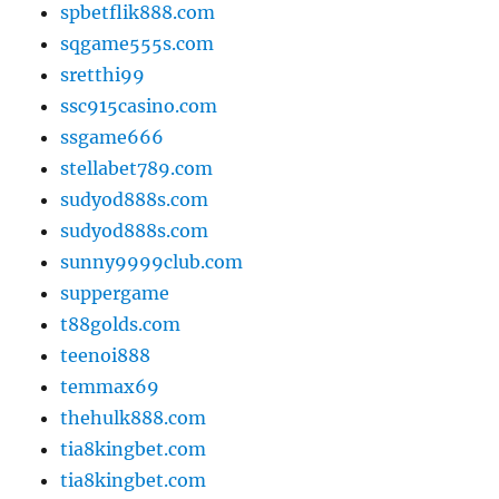
spbetflik888.com
sqgame555s.com
sretthi99
ssc915casino.com
ssgame666
stellabet789.com
sudyod888s.com
sudyod888s.com
sunny9999club.com
suppergame
t88golds.com
teenoi888
temmax69
thehulk888.com
tia8kingbet.com
tia8kingbet.com