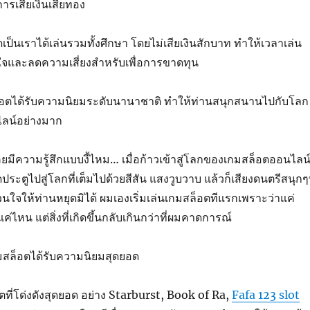
ารเสียเงินเสียทอง
่สุดเป็นเราได้เล่นรวมทั้งศึกษา โดยไม่เสียเงินสักบาท ทำให้เวลาเล่น
่ใจและลดความเสี่ยงสำหรับเพื่อการขาดทุน
็อตได้รับความนิยมระดับนานาชาติ ทำให้ท่านสนุกสนานไปกับโลก
ลน์อย่างมาก
คยมีความรู้สึกแบบงี้ไหม… เมื่อก้าวเข้าสู่โลกของเกมสล็อตออนไลน
ประตูไปสู่โลกที่เต็มไปด้วยสีสัน แสงวูบวาบ แล้วก็เสียงดนตรีสนุกๆท
ยวนใจให้ท่านหยุดมิได้ ผมเองเริ่มเล่นเกมสล็อตทีแรกเพราะว่าแค่
่ไหน แต่สิ่งที่เกิดขึ้นกลับเกินกว่าที่ผมคาดการณ์
เกมสล็อตได้รับความนิยมสุดยอด
ตที่โด่งดังสุดยอด อย่าง Starburst, Book of Ra,
Fafa 123 slot