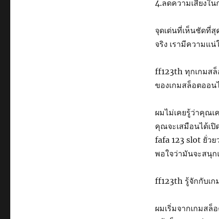
4.ลดความเสี่ยงในก
จุดเด่นที่เห็นชัดที
จริง เรามีความแน
ff123th ทุกเกมสล
ของเกมสล็อตออนไ
ผมไม่เคยรู้ว่าคุณเ
คุณจะเสมือนได้เปิด
fafa 123 slot ยั่ว
พอใจว่ามันจะสนุกแค
ff123th รู้จักกับ
ผมเริ่มจากเกมสล็อ