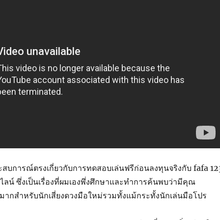
บการณ์ตรงเกี่ยวกับการทดสอบเล่นฟรีก่อนลงทุนจริงกับ fafa 12
น์ ซึ่งเป็นเรื่องที่ผมเองพึ่งศึกษาและทำการค้นพบว่ามีคุณ
มากสำหรับนักเสี่ยงดวงมือใหม่รวมทั้งแม้กระทั้งนักเล่นมือโปร