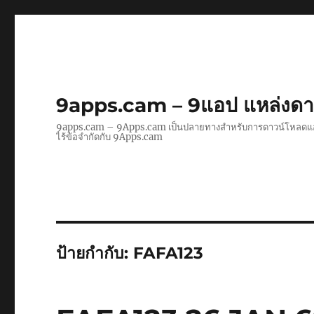
9apps.cam – 9แอป แหล่งด
9apps.cam – 9Apps.cam เป็นปลายทางสำหรับการดาวน์โหลดแอปที
ไร้ข้อจำกัดกับ 9Apps.cam
ป้ายกำกับ:
FAFA123