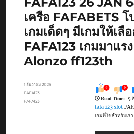
FAFA123 26 JAN 68
เครือ FAFABETS โปร
เกมเด็ดๆ มีเกมให้เลื
FAFA123 เกมมาแรง 
Alonzo ff123th
เขียน
1 ธันวาคม 2025
0
0
เมื่อ
หมวด
FAFA123
Read Time:
5 
หมู่
ป้าย
FAFA123
fafa 123 slot
FAFA
กำกับ
เกมที่ใช่สำหรับเรา