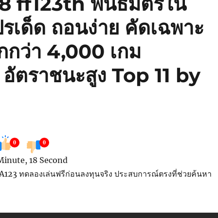
 ff123th พันธมิตรใน
เด็ด ถอนง่าย คัดเฉพาะ
อกกว่า 4,000 เกม
อัตราชนะสูง Top 11 by
0
0
Minute, 18 Second
123 ทดลองเล่นฟรีก่อนลงทุนจริง ประสบการณ์ตรงที่ช่วยค้นหา