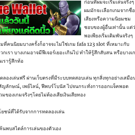
ก่อนที่ผมจะเริ่มเล่นจริงๆ
ผมมักจะเลือกเกมจากชื่อ
เสียงหรือความนิยมชม
ชอบของผู้อื่นเท่านั้น แต่ว
พอเพียงเริ่มเดิมพันจริงๆ
ที่คนนิยมบางครั้งก็อาจจะไม่ใช่เกม fafa 123 slot ที่เหมาะกับ
กเรา บางเกมอาจมีฟีเจอร์เยอะเกินไป ทำให้รู้สึกสับสน หรือบางเ
รารู้สึกท้อ
ดลองเล่นฟรี ผ่านเว็บตรงที่มีระบบทดสอบเล่น ทุกสิ่งทุกอย่างเสมือ
่สัญลักษณ์, เพย์ไลน์, ฟีพบร์โบนัส ไปจนกระทั่งการออกแจ็คพอต
มของเกมจริงๆโดยไม่ต้องเสียเงินเสียทอง
โยชน์ที่ได้รับจากการทดลองเล่น
้นพบสไตล์การเล่นของตัวเอง