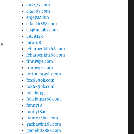
du2477.com
ek4567.com
enjoy24.fun
etbet16888.com
eu369clubs.com
FAFA123
faro168
้น
fcharoenkit168.com
fcharoenkit168.com
finnivips.com
finnivips.com
fortune99vip.com
fox689ok.com
fox689ok.com
fullslotpg
fullslotpg168.com
funny18
funny18.in
future24bet.com
gachawin168.com
gamehit8888.com