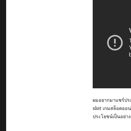
ผมอยากมาแชร์ประส
slot เกมสล็อตออนไล
ประโยชน์เป็นอย่าง