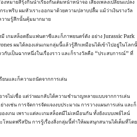
่องหมายสีรุ้งกินน้ำเรียงกันเต็มหน้าหน้าจอ เสียงเพลงเปลี่ยนแปลง
ฟกระพริบ ผมหัวเราะออกมาด้วยความปลาบปลื้ม แม้ว่าเงินรางวัล
วามรู้สึกนั้นคุ้มมากมาย
งมี เกมสล็อตธีมแฟนตาซีและก็ภาพยนตร์ดัง อย่าง Jurassic Park
es ผมได้ลองเล่นเกมกลุ่มนี้แล้วรู้สึกเหมือนได้เข้าไปอยู่ในโลกนั
วกับเป็นฉากหนึ่งในเรื่องราว และก็รางวัลคือ “ประสบการณ์” ที่
รียนและก็ความถนัดจากการเล่น
ีอาจไม่เชื่อ แต่ว่าผมกลับได้ความชำนาญหลายแบบจากการเล่น
อย่างเช่น การจัดการจัดแจงงบประมาณ การวางแผนการเล่น และก็
งเกม เพราะแต่ละเกมสล็อตมีไม่เหมือนกัน ทั้งยังแบบเพย์ไลน์
โหมดฟรีสปิน การรู้เรื่องสิ่งกลุ่มนี้ทำให้ผมสนุกสนานได้เต็มที่โดย