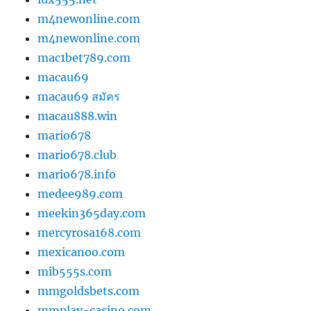
m4newonline.com
m4newonline.com
mac1bet789.com
macau69
macau69 สมัคร
macau888.win
mario678
mario678.club
mario678.info
medee989.com
meekin365day.com
mercyrosa168.com
mexicanoo.com
mib555s.com
mmgoldsbets.com
mmplay-casino.com