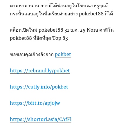
ตามหามานาน อาจมิได้ซ่อนอยู่ในโฆษณาหรูๆแม้
กระนั้นแอบอยู่ในชื่อเรียบง่ายอย่าง pokebet88 ก็ได้
สล็อตเปิดใหม่ pokebet88 31 ธ.ค. 25 Nora คาสิโน
pokbet88 ที่ฮิตที่สุด Top 83
ขอขอบคุณอ้างอิงจาก
pokbet
https://rebrand.ly/pokbet
https://cutly.info/pokbet
https://bitt.to/apj0jw
https://shorturl.asia/CAfFl