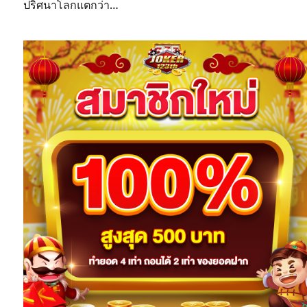
ปริศนาโลกแตกว่า…