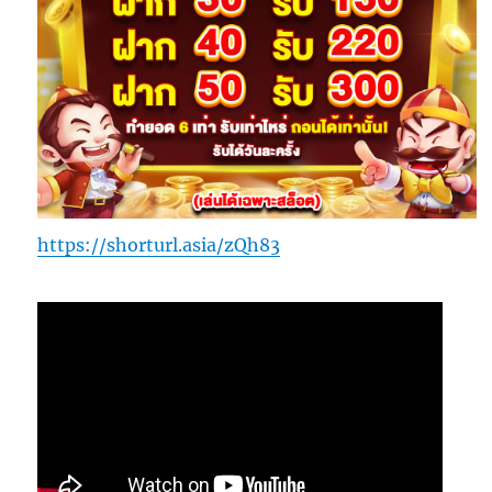
https://shorturl.asia/zQh83