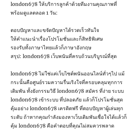
london678 ให้บริการลูกค้าด้วยทีมงานคุณภาพที่
พร้อมดูแลตลอด 1 วัน:
ตอบปัญหาและขจัดปัญหาได้รวดเร็วทันใจ
ให้คำแนะนำเรื่องโปรโมชั่นและก็สิทธิพิเศษ
รองรับทั้งภาษาไทยแล้วก็ภาษาอังกฤษ
สรุป: london678 เว็บพนันที่ครบถ้วนบริบูรณ์ที่สุด
london678 ไม่ใช่แค่เว็บไซต์พนันออนไลน์ทั่วๆไป แม้
กระนั้นคือศูนย์รวมความรื่นเริงใจที่ครอบคลุมทุกการ
เดิมพัน ทั้งยังกรรมวิธี london678 สมัคร ที่ง่าย ระบบ
london678 เข้าระบบ ที่ปลอดภัย แล้วก็โปรโมชั่นสุด
คุ้มอย่าง london678 เครดิตฟรี ที่ตอบปัญหาผู้เล่นทุก
ระดับ ถ้าหากคุณกำลังมองหาเว็บเดิมพันเชื่อใจได้แล้วก็
คุ้ม london678 คือคำตอบที่คุณไม่สมควรพลาด