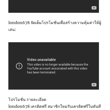
london678 จัดเต็มโปรโมชั่นเพื่อสร้างความคุ้มค่าให้ผู้
เล่น:
โปรโมชั่น รายละเอียด
london678 เครดิตฟรี สมาชิกใหม่รับเครดิตฟรีในทันที