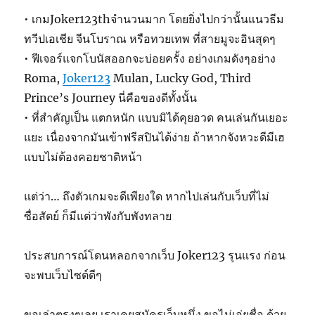
• เกมJoker123thจำนวนมาก โดยยิ่งไปกว่านั้นแนวธีม
ทวีปเอเชีย จีนโบราณ หรือทวยเทพ ที่สายมูจะอินสุดๆ
• ฟีเจอร์แจกโบนัสออกจะบ่อยครั้ง อย่างเกมดังๆอย่าง
Roma,
Joker123
Mulan, Lucky God, Third
Prince’s Journey นี่คือของดีทั้งนั้น
• ที่สำคัญเป็น แตกหนัก แบบมิได้คุยอวด คนเล่นกันเยอะ
แยะ เนื่องจากมันเข้าฟรีสปินได้ง่าย ถ้าหากจังหวะดีมีเฮ
แบบไม่ต้องคอยชาติหน้า
แต่ว่า… ถึงตัวเกมจะดีเพียงใด หากไปเล่นกับเว็บที่ไม่
ซื่อสัตย์ ก็มีแต่ว่าพังกับพังทลาย
ประสบการณ์โดนหลอกจากเว็บ Joker123 รุนแรง ก่อน
จะพบเว็บไซต์ดีๆ
ขอเล่าตรงๆเลย เราเคยสมัครเว็บหนึ่ง ขอไม่เอ่ยชื่อ ด้วย