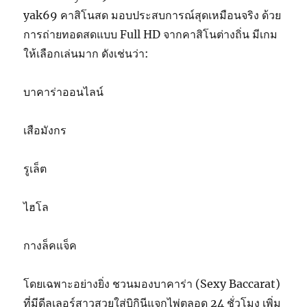
yak69 คาสิโนสด มอบประสบการณ์สุดเหมือนจริง ด้วย
การถ่ายทอดสดแบบ Full HD จากคาสิโนต่างถิ่น มีเกม
ให้เลือกเล่นมาก ดังเช่นว่า:
บาคาร่าออนไลน์
เสือมังกร
รูเล็ต
ไฮโล
กางล็คแจ็ค
โดยเฉพาะอย่างยิ่ง ชวนมองบาคาร่า (Sexy Baccarat)
ที่มีดีลเลอร์สาวสวยใส่บิกินีแจกไพ่ตลอด 24 ชั่วโมง เพิ่ม