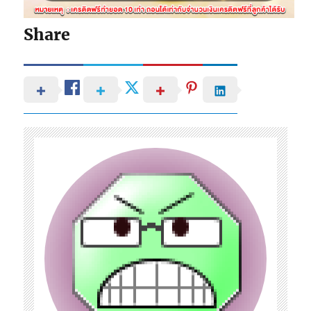
Share