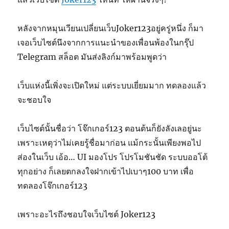
หลังจากหมุนเวียนเปลี่ยนเว็บJoker123อยู่ครู่หนึ่ง ก็มา
เจอเว็บไซต์นึงจากการแนะนำของเพื่อนพ้องในกรุ๊ป
Telegram สล็อต มันส่งลิงก์มาพร้อมพูดว่า
เว็บแห่งนี้เพิ่งจะเปิดใหม่ แต่ระบบเยี่ยมมาก ทดลองแล้ว
จะชอบใจ
เว็บไซต์นั้นชื่อว่า โจ๊กเกอร์123 ตอนต้นก็ยังลังเลอยู่นะ
เพราะเหตุว่าไม่เคยรู้ชื่อมาก่อน แม้กระนั้นเพียงพอไป
ส่องในเว็บ เอ้อ… UI มองโปร โปรโมชันชัด ระบบออโต้
ทุกอย่าง ก็เลยตกลงใจฝากเข้าไปเบาๆ100 บาท เพื่อ
ทดลองโจ๊กเกอร์123
เพราะอะไรถึงชอบใจเว็บไซต์ Joker123