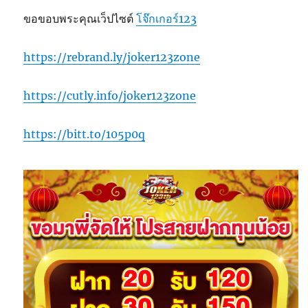
ขอขอบพระคุณเว็ปไซต์
โจ๊กเกอร์123
https://rebrand.ly/joker123zone
https://cutly.info/joker123zone
https://bitt.to/105p0q