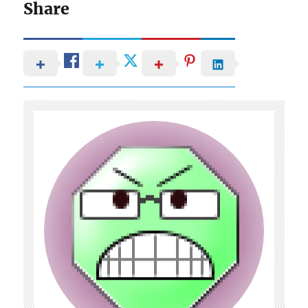
Share