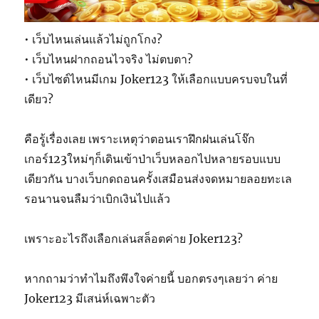
• เว็บไหนเล่นแล้วไม่ถูกโกง?
• เว็บไหนฝากถอนไวจริง ไม่ตบตา?
• เว็บไซต์ไหนมีเกม Joker123 ให้เลือกแบบครบจบในที่
เดียว?
คือรู้เรื่องเลย เพราะเหตุว่าตอนเราฝึกฝนเล่นโจ๊ก
เกอร์123ใหม่ๆก็เดินเข้าป่าเว็บหลอกไปหลายรอบแบบ
เดียวกัน บางเว็บกดถอนครั้งเสมือนส่งจดหมายลอยทะเล
รอนานจนลืมว่าเบิกเงินไปแล้ว
เพราะอะไรถึงเลือกเล่นสล็อตค่าย Joker123?
หากถามว่าทำไมถึงพึงใจค่ายนี้ บอกตรงๆเลยว่า ค่าย
Joker123 มีเสน่ห์เฉพาะตัว