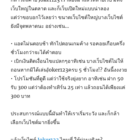
เว็บใหญ่ในตลาด และก็เว็บเปิดใหม่แบบน่าลอง
แต่ว่าขอบอกไว้เลยว่า ขนาดเว็บไซต์ใหญ่บางเว็บไซต์
ยังมีจุดพลาดนะ อย่างเช่น…
• แอดไม่นตอบช้า ทักไปตอนเกมค้าง รอคอยเกือบครึ่ง
ชั่วโมงกว่าจะได้คำตอบ
• เบิกเงินติดเงื่อนไขแปลกๆอาทิเช่น บางเว็บไซต์ไม่ให้
ถอนหากมิได้เล่นJoker123ครบ 5 ชั่วโมง!? อันนี้งงงวย
• โปรโมชันที่ดูดี แต่ว่าใช้จริงยุ่งยาก อาทิเช่น ฝาก 50
รับ 300 แต่ว่าต้องทำเทิร์น 25 เท่า แล้วถอนได้เพียงแค่
300 บาท
ประสบการณ์แบบนี้มันทำให้เราเริ่มระวัง และก็กล้า
เลือกเว็บไซต์มากยิ่งขึ้น
แล้วเว็บไซต์
Joker123
ไหนที่ ให้ผ่านจริงๆ?