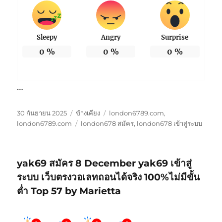
Sleepy
Angry
Surprise
0
%
0
%
0
%
…
เขียน
รูป
หมวด
30 กันยายน 2025
ข้างเคียง
london6789.com
,
เมื่อ
แบบ
ป้าย
หมู่
london6789.com
london678 สมัคร
,
london678 เข้าสู่ระบบ
เรื่อง
กำกับ
yak69 สมัคร 8 December yak69 เข้าสู่
ระบบ เว็บตรงวอเลทถอนได้จริง 100%ไม่มีขั้น
ต่ำ Top 57 by Marietta